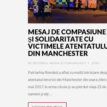
MESAJ DE COMPASIUNE
ŞI SOLIDARITATE CU
VICTIMELE ATENTATULU
DIN MANCHESTER
DE
SECTORUL MEDIA ȘI COMUNICAȚII
ŞTIRI
•
Patriarhia Română a aflat cu multă întristare des
atentatul terorist din Manchester din seara zilei 
mai 2017, în urma căruia şi-au pierdut viaţa 22 de
oameni şi alţi …
CITEȘTE MAI MULT