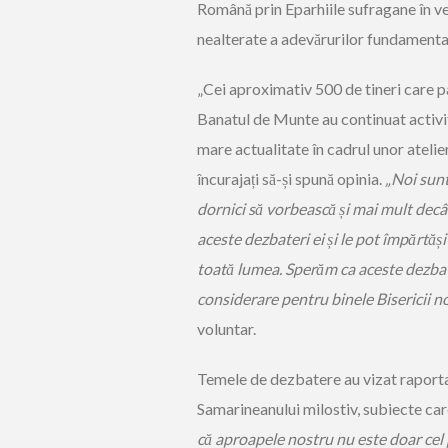
Română prin Eparhiile sufragane în vede
nealterate a adevărurilor fundamental
„Cei aproximativ 500 de tineri care pa
Banatul de Munte au continuat activit
mare actualitate în cadrul unor atelie
încurajați să-și spună opinia.
„Noi sunt
dornici să vorbească și mai mult decât 
aceste dezbateri ei și le pot împărtăși
toată lumea. Sperăm ca aceste dezbateri
considerare pentru binele Bisericii 
voluntar.
Temele de dezbatere au vizat raportar
Samarineanului milostiv, subiecte care
că aproapele nostru nu este doar cel pe