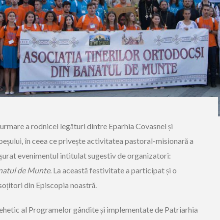
 urmare a rodnicei legături dintre Eparhia Covasnei și
eșului, în ceea ce privește activitatea pastoral-misionară a
fășurat evenimentul intitulat sugestiv de organizatori:
anatul de Munte
. La această festivitate a participat și o
soțitori din Episcopia noastră.
atehetic al Programelor gândite și implementate de Patriarhia