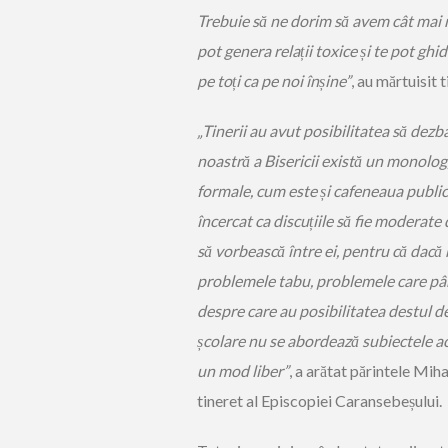
Trebuie să ne dorim să avem cât mai mu
pot genera relații toxice și te pot ghid
pe toți ca pe noi înșine”
, au mărtuisit 
„Tinerii au avut posibilitatea să dezb
noastră a Bisericii există un monolog
formale, cum este și cafeneaua public
încercat ca discuțiile să fie moderate d
să vorbească între ei, pentru că dacă r
problemele tabu, problemele care pând
despre care au posibilitatea destul de
școlare nu se abordează subiectele ace
un mod liber”
, a arătat părintele Mih
tineret al Episcopiei Caransebeșului.