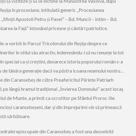
oții să viziteze și să se închine la Mănăstirea Vasiova, după
Reșița în procesiune, intitulată generic „Procesiunea
a „Sfinții Apostoli Petru și Pavel” – Bd. Muncii – Intim – Bd.
barea la Față” intonând pricesne și cântări patriotice.
e-a vorbit în Parcul Tricolorului din Reșița despre ce
inerilor în stilul său atractiv, îndemnându-i să nu renunțe la tot
în special ca și creștini, deoarece istoria poporului român s-a
decis de tânăra generație dacă va păstra icoana neamului nostru…
le din Caransebeș de către Preafericitul Părinte Patriarh
 pe lângă hramul tradițional „Învierea Domnului” acest locaş
ul de Munte, a primit ca ocrotitor pe Sfântul Proroc Ilie
ncioși caransebeșeni, dar și din împrejurimi vin să primească
stă sărbătoare.
edralei episcopale din Caransebeș a fost una deosebită