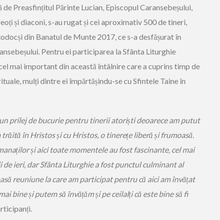
ă de Preasfințitul Părinte Lucian, Episcopul Caransebeșului,
ți și diaconi, s-au rugat și cei aproximativ 500 de tineri,
rtodocși din Banatul de Munte 2017, ce s-a desfășurat în
ansebeșului. Pentru ei participarea la Sfânta Liturghie
l mai important din această întâlnire care a cuprins timp de
irituale, mulți dintre ei împărtășindu-se cu Sfintele Taine în
un prilej de bucurie pentru tinerii atoriști deoarece am putut
ăită în Hristos și cu Hristos, o tinerețe liberă și frumoasă.
anaților și aici toate momentele au fost fascinante, cel mai
 de ieri, dar Sfânta Liturghie a fost punctul culminant al
oasă reuniune la care am participat pentru că aici am învățat
i bine și putem să învățăm și pe ceilalți că este bine să fi
rticipanți.