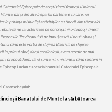
Catedralei Episcopale de acești tineri frumoși și inimoși
e Munte, dar și din alte 5 eparhii partenere cu care noi
în privința misiunii și activităților cu tinerii. Am văzut aici
trebuie să ne caracterizeze pe noi creștinii ortodocși, tinerii
 Proroc Ilie Tesviteanul să ne înmulțească și nouă râvna și
atunci când este vorba de slujirea Bisericii, de slujirea
cii în primul rând, dar și credincioșii, avem nevoie de mai
lujim, propovăduim, când suntem în misiune și când suntem în
ele Episcop Lucian cu ocazia hramului Catedralei Episcopale
iei Caransebeșului:
incioșii Banatului de Munte la sărbătoarea