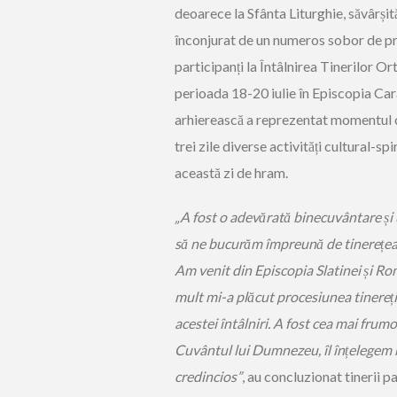
deoarece la Sfânta Liturghie, săvârșit
înconjurat de un numeros sobor de preo
participanți la Întâlnirea Tinerilor O
perioada 18-20 iulie în Episcopia Car
arhierească a reprezentat momentul ce
trei zile diverse activități cultural-sp
această zi de hram.
„A fost o adevărată binecuvântare și 
să ne bucurăm împreună de tinerețea tr
Am venit din Episcopia Slatinei și Rom
mult mi-a plăcut procesiunea tinereții
acestei întâlniri. A fost cea mai frum
Cuvântul lui Dumnezeu, îl înțelegem ma
credincios”
, au concluzionat tinerii pa