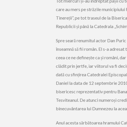
Tot miercuri și-au îndreptat pașii cu t
care au mers pe străzile municipiului 
Tinereții”, pe tot traseul de la Biseric
Republicii și până la Catedrala „Schim
Spre seară renumitul actor Dan Puric l
înseamnă să fii român. El s-a adresat t
ceea ce ne definește ca și români, dar 
clădit prin jertfe, iar viitorul va fi 
dată cu sfințirea Catedralei Episcopa
Daniel la data de 12 septembrie 2010,
bisericesc reprezentativ pentru Banat
Tesviteanul. De atunci numeroși credi
binecuvântarea lui Dumnezeu la acea
Anul acesta sărbătoarea hramului Cat