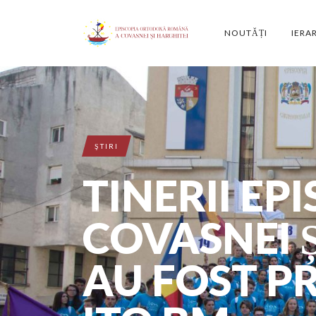
NOUTĂȚI
IERA
ŞTIRI
TINERII EPI
COVASNEI 
AU FOST P