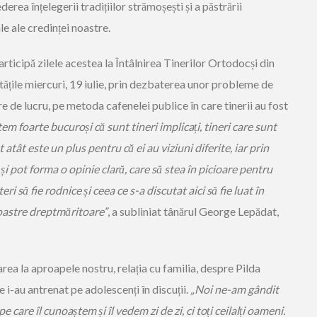
rea înțelegerii tradițiilor strămoșești și a păstrării
e ale credinței noastre.
rticipă zilele acestea la Întâlnirea Tinerilor Ortodocși din
ățile miercuri, 19 iulie, prin dezbaterea unor probleme de
re de lucru, pe metoda cafenelei publice în care tinerii au fost
em foarte bucuroși că sunt tineri implicați, tineri care sunt
atât este un plus pentru că ei au viziuni diferite, iar prin
 și pot forma o opinie clară, care să stea în picioare pentru
 să fie rodnice și ceea ce s-a discutat aici să fie luat în
noastre dreptmăritoare”
, a subliniat tânărul George Lepădat,
ea la aproapele nostru, relația cu familia, despre Pilda
 i-au antrenat pe adolescenți în discuții.
„Noi ne-am gândit
 care îl cunoaștem și îl vedem zi de zi, ci toți ceilalți oameni.