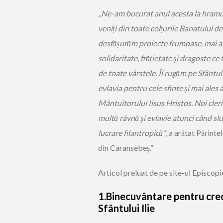
„Ne-am bucurat anul acesta la hramul 
veniți din toate colțurile Banatului d
desfășurăm proiecte frumoase, mai ales 
solidaritate, frățietate și dragoste ce 
de toate vârstele. Îl rugăm pe Sfântul
evlavia pentru cele sfinte și mai ales 
Mântuitorului Iisus Hristos. Noi cleri
multă râvnă și evlavie atunci când s
lucrare filantropică”
, a arătat Părint
din Caransebeș.”
Articol preluat de pe site-ul Episcop
1.Binecuvântare pentru cred
Sfântului Ilie