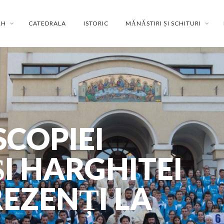
RH
CATEDRALA
ISTORIC
MĂNĂSTIRI ȘI SCHITURI
SCOPIEI
ȘI HARGHITEI
REZENȚI LA