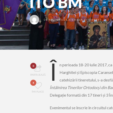
ITO BM
DE
SECTORUL CATEHEZA ȘI TINERET
Î
n perioada 18-20 iulie 2017, ca
0
Harghitei și Episcopia Caranseb
PARTAJEAZĂ
catehizării tineretului, s-a des
4
Întâlnirea
Tinerilor Ortodocși din B
ÎMI PLACE
Delegație formată din 17 tineri și 3 În
Evenimentul se înscrie în circuitul c