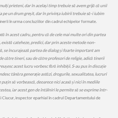
lți prieteni, dar în același timp trebuie să avem grijă că unii
a pe un drum greșit, dar în privința iubirii trebuie să-i iubim
tinerii în urma concluziilor din cadrul echipelor formate.
ată în acest cadru, pentru că de cele mai multe ori din partea
, există cateheze, predici, dar prin aceste metode non-
ă, se încurajează partea de dialog și foarte important am
e către tineri, sau de către profesori de religie, adică tinerii
eușesc acest lucru vorbesc fără inhibiții. S-au pus în discuție
esc tânăra generație astăzi, drogurile, sexualitatea, lucruri
 puțin să vorbească, deoarece nici acasă și nici în mediile
stea, iar acest gen de întâlniri le permite să se exprime într-
ai Ciucur, inspector eparhial în cadrul Departamentului de