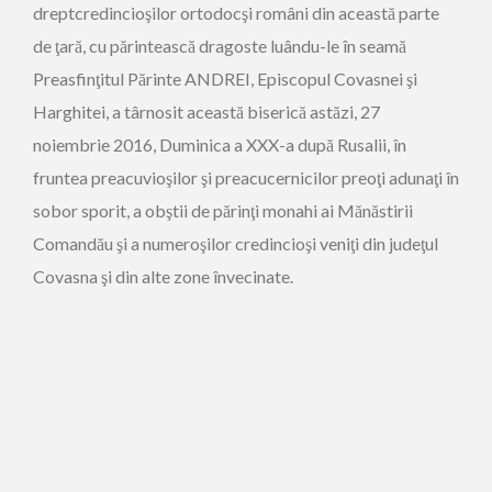
dreptcredincioşilor ortodocşi români din această parte
de ţară, cu părintească dragoste luându-le în seamă
Preasfinţitul Părinte ANDREI, Episcopul Covasnei şi
Harghitei, a târnosit această biserică astăzi, 27
noiembrie 2016, Duminica a XXX-a după Rusalii, în
fruntea preacuvioşilor şi preacucernicilor preoţi adunaţi în
sobor sporit, a obştii de părinţi monahi ai Mănăstirii
Comandău şi a numeroşilor credincioşi veniţi din judeţul
Covasna şi din alte zone învecinate.