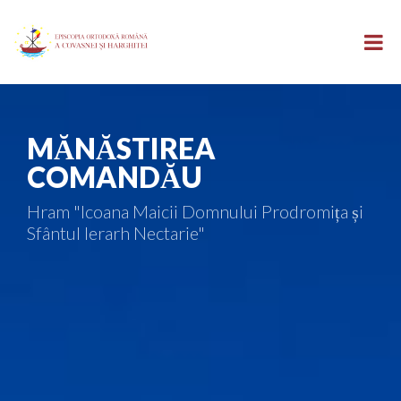
MĂNĂSTIREA
COMANDĂU
Hram "Icoana Maicii Domnului Prodromița și
Sfântul Ierarh Nectarie"