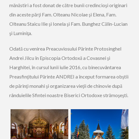
mănăstiri a fost donat de către bunii credincioşi originari
din aceste părţi Fam. Olteanu Nicolae şi Elena, Fam.
Olteanu Staicu Ilie şi Ionela şi Fam. Bunghez Călin-Lucian
şi Luminiţa.
Odată cu venirea Preacuviosului Părinte Protosinghel
Andrei Jilcu în Episcopia Ortodoxă a Covasnei şi
Harghitei, în cursul lunii iulie 2016, cu binecuvântarea
Preasfinţitului Părinte ANDREI a început formarea obştii
de părinţi monahi şi organizarea vieţii de chinovie după
rânduielile Sfintei noastre Biserici Ortodoxe strămoşeşti.