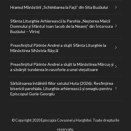
Hramul Mănăstirii „Schimbarea la Față” din Sita Buzăului
Sfânta Liturghie Arhierească la Parohia „Nașterea Maicii
Domnului și Sfântul Ioan Iacob de la Neamț” din Întorsura
Buzăului – Vîrtej
Preasfințitul Părinte Andrei a slujit Sfânta Liturghie la
Mănăstirea Sihăstria Râșcăi
Preasfințitul Părinte Andrei a slujit la Mănăstirea Mărcuș și
a săvârșit tunderea în rasoforie a unei viețuitoare
Sărbătoarea întâlnirii fiilor satului Huta (2026): Resfințirea
bisericii parohiale, Liturghie arhierească și omagiu pentru
Episcopul Gurie Georgiu
© Copyright 2020 Episcopia Covasnei și Harghitei. Toate drepturile
rezervate.