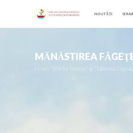
NOUTĂȚI
IERA
MĂNĂSTIREA FĂGEȚ
Hram ”Sfânta Treime” și ”Tăierea Capulu