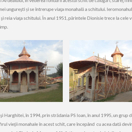
al Ardealului, în vederea fondării acestui schit de călugări, stareţ f
nei ungureşti și se întrerupe viaţa monahală a schitului. Ieromonahu
i reia viaţa schitului. În anul 1951, părintele Dionisie trece la cele 
imp.
 Harghitei, în 1994, prin strădania PS Ioan, în anul 1995, un grup de
el firul vieţii monahale în acest schit, care începând cu acea dată de