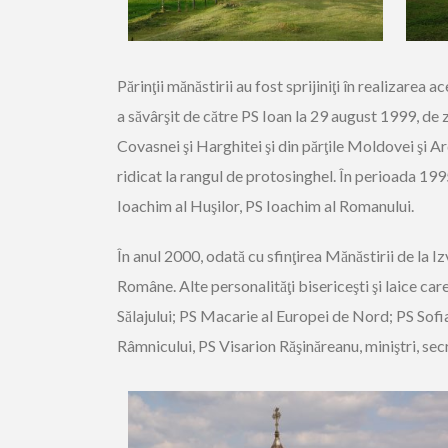
Părinţii mănăstirii au fost sprijiniţi în realizarea
a săvârşit de către PS Ioan la 29 august 1999, de 
Covasnei şi Harghitei şi din părţile Moldovei şi Ar
ridicat la rangul de protosinghel. În perioada 1995
Ioachim al Huşilor, PS Ioachim al Romanului.
În anul 2000, odată cu sfinţirea Mănăstirii de la I
Române. Alte personalităţi bisericeşti şi laice car
Sălajului; PS Macarie al Europei de Nord; PS Sofian
Râmnicului, PS Visarion Răşinăreanu, miniştri, se