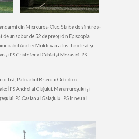
e Jandarmi din Miercurea-Ciuc. Slujba de sfinţire s-
at de un sobor de 52 de preoţi din Episcopia
ieromonahul Andrei Moldovan a fost hirotesit şi
an şi PS Cristofor al Cehiei şi Moraviei, PS
Teoctist, Patriarhul Bisericii Ortodoxe
ale; ÎPS Andrei al Clujului, Maramureşului şi
şului, PS Casian al Galaţiului, PS Irineu al