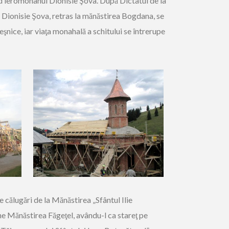
iind ieromonahul Dionisie Şova. După Dictatul de la
l Dionisie Şova, retras la mănăstirea Bogdana, se
veşnice, iar viaţa monahală a schitului se întrerupe
 călugări de la Mănăstirea „Sfântul Ilie
vine Mănăstirea Făgeţel, avându-l ca stareţ pe