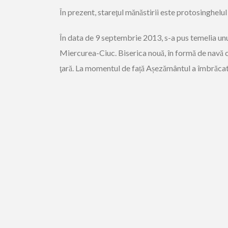
În prezent, stareţul mănăstirii este protosinghelul
În data de 9 septembrie 2013, s-a pus temelia unui
Miercurea-Ciuc. Biserica nouă, în formă de navă cu 
ţară. La momentul de față Așezământul a îmbrăcat ha