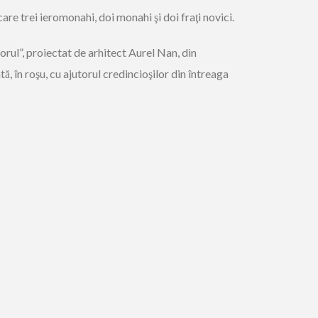
are trei ieromonahi, doi monahi şi doi fraţi novici.
rul”, proiectat de arhitect Aurel Nan, din
ă, în roşu, cu ajutorul credincioşilor din întreaga