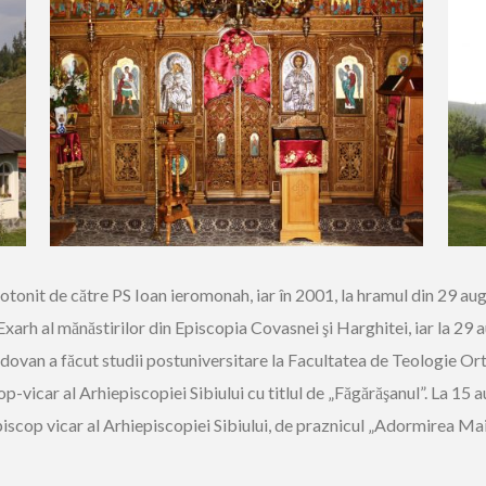
tonit de către PS Ioan ieromonah, iar în 2001, la hramul din 29 augus
h al mănăstirilor din Episcopia Covasnei şi Harghitei, iar la 29 a
ovan a făcut studii postuniversitare la Facultatea de Teologie Orto
scop-vicar al Arhiepiscopiei Sibiului cu titlul de „Făgărăşanul”. La 
piscop vicar al Arhiepiscopiei Sibiului, de praznicul „Adormirea Ma