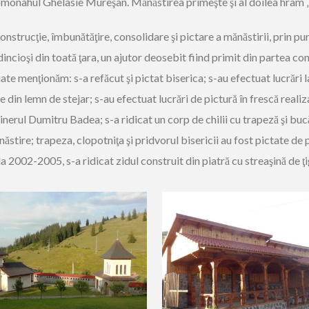
nahul Ghelasie Mureşan. Mănăstirea primeşte şi al doilea hram „T
strucţie, îmbunătăţire, consolidare şi pictare a mănăstirii, prin pur
dincioşi din toată ţara, un ajutor deosebit fiind primit din partea c
ate menţionăm: s-a refăcut şi pictat biserica; s-au efectuat lucrări l
din lemn de stejar; s-au efectuat lucrări de pictură în frescă reali
ginerul Dumitru Badea; s-a ridicat un corp de chilii cu trapeză şi bu
ănăstire; trapeza, clopotniţa şi pridvorul bisericii au fost pictate de 
da 2002-2005, s-a ridicat zidul construit din piatră cu streaşină de ţ