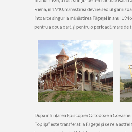
În anul 1936, a fost sfinţită de ÎPS Nicolae Bălan 
Viena, în 1940, mănăstirea devine sediul garnizoa
întoarce singur la mănăstirea Făgeţel în anul 1946 ş
pentru a doua oară şi pentru o perioadă mare de t
După înfiinţarea Episcopiei Ortodoxe a Covasnei şi
Topliţa” este transferat la Făgeţel şi se reia astf