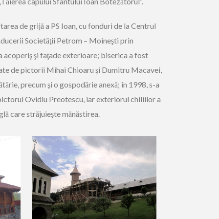
ăierea capului Sfântului Ioan Botezătorul”.
tarea de grijă a PS Ioan, cu fonduri de la Centrul
onducerii Societăţii Petrom – Moineşti prin
a acoperiş şi faţade exterioare; biserica a fost
zate de pictorii Mihai Chioaru şi Dumitru Macavei,
cătărie, precum şi o gospodărie anexă; în 1998, s-a
pictorul Ovidiu Preotescu, iar exteriorul chiliilor a
iglă care străjuieşte mănăstirea.