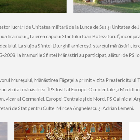
 acestor lucrări de Unitatea militară de la Lunca de Sus și Unitatea d
ziua hramului „Tăierea capului Sfântului Ioan Botezătorul”, înconjur
dealului. La slujba Sfintei Liturghii arhiereşti, stareţul mănăstirii, 
-2008, la hramurile Sfintei Mănăstiri au participat, alături de PS Io
zvorul Mureşului, Mănăstirea Făgeţel a primit vizita Preafericitului 
e au vizitat mănăstirea: ÎPS Iosif al Europei Occidentale şi Meridion
, vicar al Germaniei, Europei Centrale şi de Nord, PS Calinic al Arge
cretari de Stat pentru Culte, Mircea Anghelescu şi Adrian Lemeni.