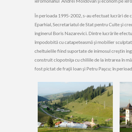
ieromonahul Andrei Moldovan şi econom pe ieromo
În perioada 1995-2002, s-au efectuat lucrări de con
Eparhial, Secretariatul de Stat pentru Culte şi cre
inginerul Boris Nazarevici. Dintre lucrările efectu
împodobită cu catapeteasmă şi mobilier sculptate 
cheltuielile fiind suportate de inimosul creştin in
construit clopotniţa cu chiliile de la intrarea în m
fost pictat de fraţii Ioan şi Petru Paşcu; în perioa