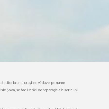
ind ctitoria unei creştine văduve, pe nume
sie Şova, se fac lucrări de reparaţie a bisericii şi