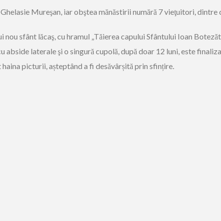
 Ghelasie Mureşan, iar obştea mănăstirii numără 7 vieţuitori, dintre c
 nou sfânt lăcaş, cu hramul „Tăierea capului Sfântului Ioan Botezăto
abside laterale şi o singură cupolă, după doar 12 luni, este finalizat
ina picturii, așteptând a fi desăvârșită prin sfințire.