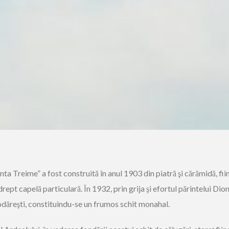
nta Treime” a fost construită în anul 1903 din piatră şi cărămidă, fi
rept capelă particulară. În 1932, prin grija şi efortul părintelui Dioni
podăreşti, constituindu-se un frumos schit monahal.