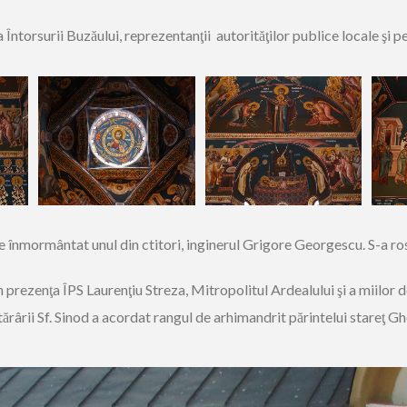
a Întorsurii Buzăului, reprezentanţii autorităţilor publice locale şi 
este înmormântat unul din ctitori, inginerul Grigore Georgescu. S-a r
 prezenţa ÎPS Laurenţiu Streza, Mitropolitul Ardealului şi a miilor de
tărârii Sf. Sinod a acordat rangul de arhimandrit părintelui stareţ 