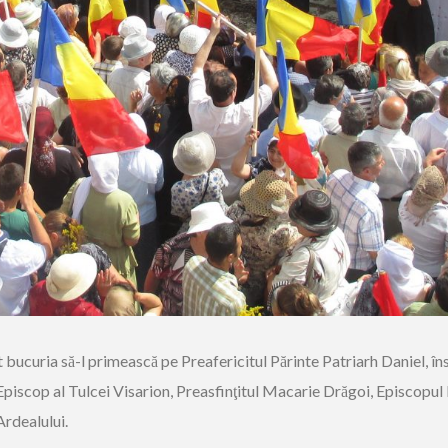
ucuria să-l primească pe Preafericitul Părinte Patriarh Daniel, înso
 Episcop al Tulcei Visarion, Preasfinţitul Macarie Drăgoi, Episcopu
Ardealului.