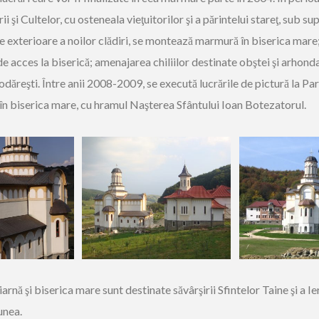
i şi Cultelor, cu osteneala vieţuitorilor şi a părintelui stareţ, sub 
ele exterioare a noilor clădiri, se montează marmură în biserica mare; 
r de acces la biserică; amenajarea chiliilor destinate obştei şi arhonda
dăreşti. Între anii 2008-2009, se execută lucrările de pictură la Pa
ra în biserica mare, cu hramul Naşterea Sfântului Ioan Botezatorul.
iarnă şi biserica mare sunt destinate săvârşirii Sfintelor Taine şi a I
unea.