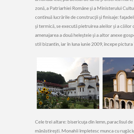
zonă, a Patriarhiei Române şi a Ministerului Culturi
continuă lucrările de construcţii şi finisaje: faţad
şi termică, se execută pietruirea aleilor şi a căilo
amenajarea a două heleşteie şi a altor anexe gospo
stil bizantin, iar în luna iunie 2009, începe pictu
Cele trei altare: bisericuţa din lemn, paraclisul de 
mănăstireşti. Monahii împletesc munca cu rugăci