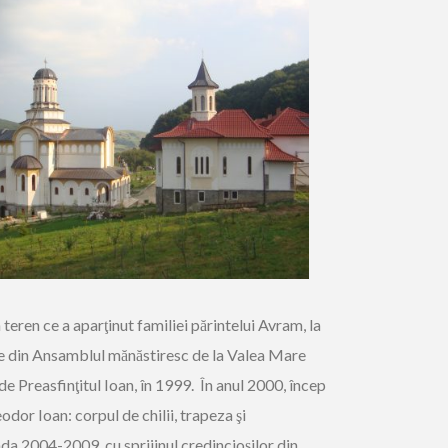
 teren ce a aparţinut familiei părintelui Avram, la
ie din Ansamblul mănăstiresc de la Valea Mare
de Preasfinţitul Ioan, în 1999. În anul 2000, încep
odor Ioan: corpul de chilii, trapeza şi
oada 2004-2009, cu sprijinul credincioşilor din