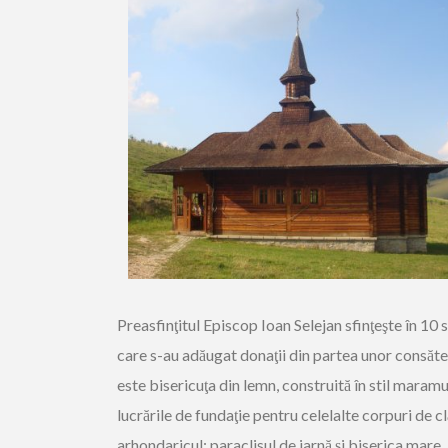
Preasfinţitul Episcop Ioan Selejan sfinţeşte în 10 
care s-au adăugat donaţii din partea unor consăt
este bisericuţa din lemn, construită în stil maramu
lucrările de fundaţie pentru celelalte corpuri de c
arhondaricul; paraclisul de iarnă şi biserica mare,