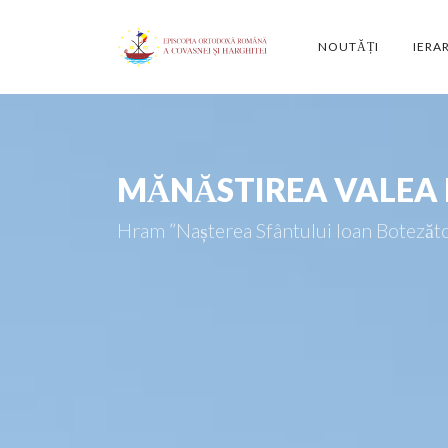
NOUTĂȚI
IERA
MĂNĂSTIREA VALEA
Hram ”Nașterea Sfântului Ioan Botezăt