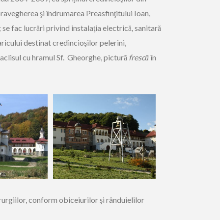
supravegherea şi îndrumarea Preasfinţitului Ioan,
se fac lucrări privind instalaţia electrică, sanitară
ricului destinat credincioşilor pelerini,
raclisul cu hramul Sf. Gheorghe, pictură
frescă
în
erurgiilor, conform obiceiurilor şi rânduielilor