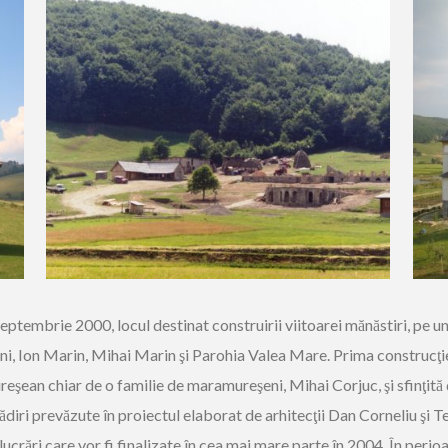
septembrie 2000, locul destinat construirii viitoarei mănăstiri, pe un
eni, Ion Marin, Mihai Marin şi Parohia Valea Mare. Prima construcţ
reşean chiar de o familie de maramureşeni, Mihai Corjuc, şi sfinţită 
lădiri prevăzute în proiectul elaborat de arhitecţii Dan Corneliu şi Te
 lucrări care vor fi finalizate în cea mai mare parte în 2004. În peri