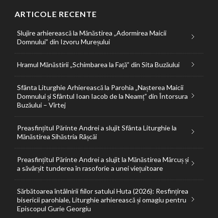
ARTICOLE RECENTE
Slujire arhierească la Mănăstirea „Adormirea Maicii
Domnului” din Izvoru Mureșului
Hramul Mănăstirii „Schimbarea la Față” din Sita Buzăului
Sfânta Liturghie Arhierească la Parohia „Nașterea Maicii
Domnului și Sfântul Ioan Iacob de la Neamț” din Întorsura
Buzăului – Vîrtej
Preasfințitul Părinte Andrei a slujit Sfânta Liturghie la
Mănăstirea Sihăstria Râșcăi
Preasfințitul Părinte Andrei a slujit la Mănăstirea Mărcuș și
a săvârșit tunderea în rasoforie a unei viețuitoare
Sărbătoarea întâlnirii fiilor satului Huta (2026): Resfințirea
bisericii parohiale, Liturghie arhierească și omagiu pentru
Episcopul Gurie Georgiu