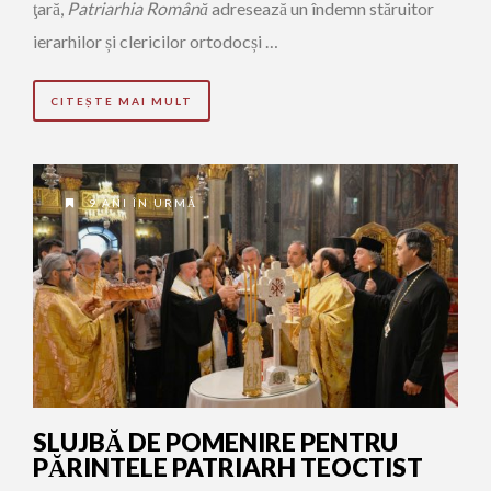
ţară,
Patriarhia Română
adresează un îndemn stăruitor
ierarhilor și clericilor ortodocși …
CITEȘTE MAI MULT
9 ANI ÎN URMĂ
SLUJBĂ DE POMENIRE PENTRU
PĂRINTELE PATRIARH TEOCTIST