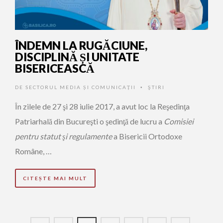
ÎNDEMN LA RUGĂCIUNE,
DISCIPLINĂ ȘI UNITATE
BISERICEASCĂ
DE
SECTORUL MEDIA ȘI COMUNICAȚII
ŞTIRI
•
În zilele de 27 şi 28 iulie 2017, a avut loc la Reşedinţa
Patriarhală din Bucureşti o şedinţă de lucru a
Comisiei
pentru statut şi regulamente
a Bisericii Ortodoxe
Române, …
CITEȘTE MAI MULT