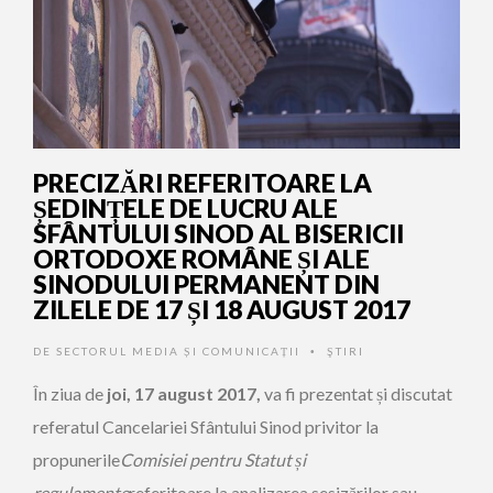
PRECIZĂRI REFERITOARE LA
ȘEDINȚELE DE LUCRU ALE
SFÂNTULUI SINOD AL BISERICII
ORTODOXE ROMÂNE ȘI ALE
SINODULUI PERMANENT DIN
ZILELE DE 17 ȘI 18 AUGUST 2017
DE
SECTORUL MEDIA ȘI COMUNICAȚII
ŞTIRI
•
În ziua de
joi,
17 august 2017,
va fi prezentat și discutat
referatul Cancelariei Sfântului Sinod privitor la
propunerile
Comisiei pentru Statut și
regulamente
referitoare la analizarea sesizărilor sau