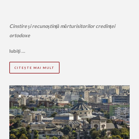
Cinstire şi recunoştinţă mărturisitorilor credinţei
ortodoxe
Iubiţi …
CITEȘTE MAI MULT
9 ANI ÎN URMĂ