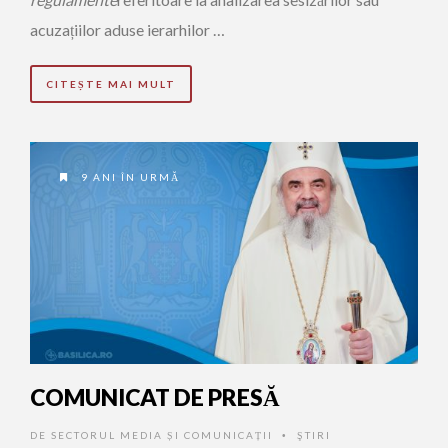
acuzațiilor aduse ierarhilor …
CITEȘTE MAI MULT
9 ANI ÎN URMĂ
COMUNICAT DE PRESĂ
DE
SECTORUL MEDIA ȘI COMUNICAȚII
ŞTIRI
•