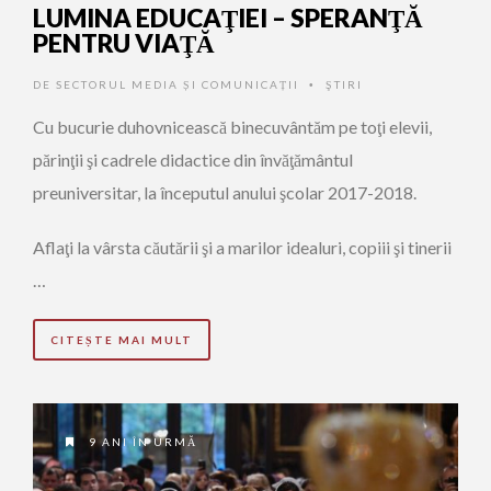
LUMINA EDUCAŢIEI – SPERANŢĂ
PENTRU VIAŢĂ
DE
SECTORUL MEDIA ȘI COMUNICAȚII
ŞTIRI
•
Cu bucurie duhovnicească binecuvântăm pe toţi elevii,
părinţii şi cadrele didactice din învăţământul
preuniversitar, la începutul anului şcolar 2017-2018.
Aflaţi la vârsta căutării şi a marilor idealuri, copiii şi tinerii
…
CITEȘTE MAI MULT
9 ANI ÎN URMĂ