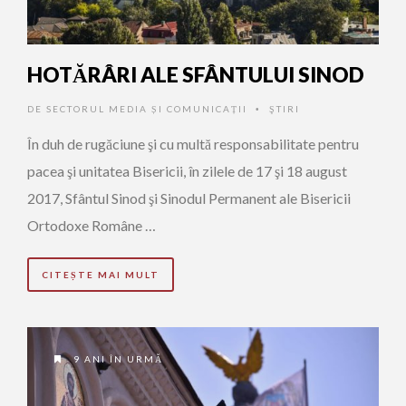
HOTĂRÂRI ALE SFÂNTULUI SINOD
DE
SECTORUL MEDIA ȘI COMUNICAȚII
ŞTIRI
•
În duh de rugăciune şi cu multă responsabilitate pentru
pacea şi unitatea Bisericii, în zilele de 17 şi 18 august
2017, Sfântul Sinod şi Sinodul Permanent ale Bisericii
Ortodoxe Române …
CITEȘTE MAI MULT
9 ANI ÎN URMĂ