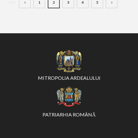
1
2
3
4
5
MITROPOLIA ARDEALULUI
PATRIARHIA ROMÂNĂ