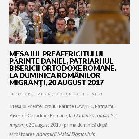
MESAJUL PREAFERICITULUI
PĂRINTE DANIEL, PATRIARHUL
BISERICII ORTODOXE ROMÂNE,
LA DUMINICA ROMÂNILOR
MIGRANŢI, 20 AUGUST 2017
DE
SECTORUL MEDIA ȘI COMUNICAȚII
ŞTIRI
•
Mesajul Preafericitului Părinte DANIEL, Patriarhul
Bisericii Ortodoxe Române, la
Duminica românilor
migranţi
, 20 august 2017 (prima duminică după
sărbătoarea
Adormirii Maicii Domnului
):