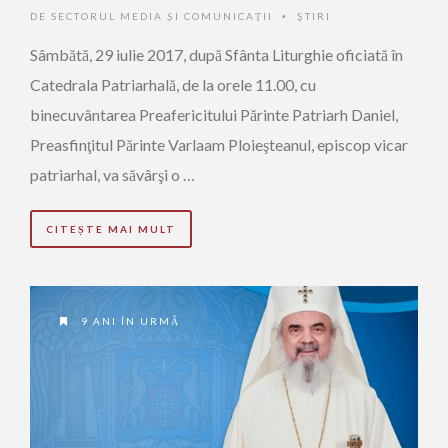
DE
SECTORUL MEDIA ȘI COMUNICAȚII
ŞTIRI
•
Sâmbătă, 29 iulie 2017, după Sfânta Liturghie oficiată în
Catedrala Patriarhală, de la orele 11.00, cu
binecuvântarea Preafericitului Părinte Patriarh Daniel,
Preasfinţitul Părinte Varlaam Ploieşteanul, episcop vicar
patriarhal, va săvârşi o …
CITEȘTE MAI MULT
9 ANI ÎN URMĂ