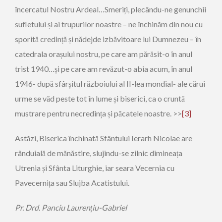
încercatul Nostru Ardeal…Smeriți, plecându-ne genunchii
sufletului și ai trupurilor noastre – ne închinăm din nou cu
sporită credință și nădejde izbăvitoare lui Dumnezeu – în
catedrala orașului nostru, pe care am părăsit-o în anul
trist 1940…și pe care am revăzut-o abia acum, în anul
1946- după sfârșitul războiului al II-lea mondial- ale cărui
urme se văd peste tot în lume și biserici, ca o cruntă
mustrare pentru necredința și păcatele noastre. >>
[3]
Astăzi, Biserica închinată Sfântului Ierarh Nicolae are
rânduială de mănăstire, slujindu-se zilnic dimineața
Utrenia și Sfânta Liturghie, iar seara Vecernia cu
Pavecernița sau Slujba Acatistului.
Pr. Drd. Panciu Laurențiu-Gabriel