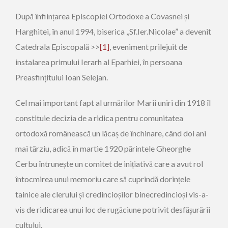
După înființarea Episcopiei Ortodoxe a Covasnei și
Harghitei, în anul 1994, biserica ,,Sf.Ier.Nicolae” a devenit
Catedrala Episcopală >>
[1]
, eveniment prilejuit de
instalarea primului Ierarh al Eparhiei, în persoana
Preasfințitului Ioan Selejan.
Cel mai important fapt al urmărilor Marii uniri din 1918 îl
constituie decizia de a ridica pentru comunitatea
ortodoxă românească un lăcaș de închinare, când doi ani
mai tărziu, adică în martie 1920 părintele Gheorghe
Cerbu întrunește un comitet de inițiativă care a avut rol
întocmirea unui memoriu care să cuprindă dorințele
tainice ale clerului și credincioșilor binecredincioși vis-a-
vis de ridicarea unui loc de rugăciune potrivit desfășurării
cultului.