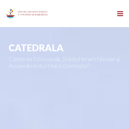
CATEDRALA
Catedrala Episcopală „Sfântul Ierarh Nicolae și
Acoperământul Maicii Domnului”