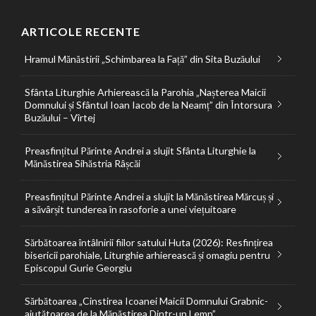
ARTICOLE RECENTE
Hramul Mănăstirii „Schimbarea la Față” din Sita Buzăului
Sfânta Liturghie Arhierească la Parohia „Nașterea Maicii
Domnului și Sfântul Ioan Iacob de la Neamț” din Întorsura
Buzăului – Vîrtej
Preasfințitul Părinte Andrei a slujit Sfânta Liturghie la
Mănăstirea Sihăstria Râșcăi
Preasfințitul Părinte Andrei a slujit la Mănăstirea Mărcuș și
a săvârșit tunderea în rasoforie a unei viețuitoare
Sărbătoarea întâlnirii fiilor satului Huta (2026): Resfințirea
bisericii parohiale, Liturghie arhierească și omagiu pentru
Episcopul Gurie Georgiu
Sărbătoarea „Cinstirea Icoanei Maicii Domnului Grabnic-
ajutătoarea de la Mănăstirea Dintr-un Lemn”