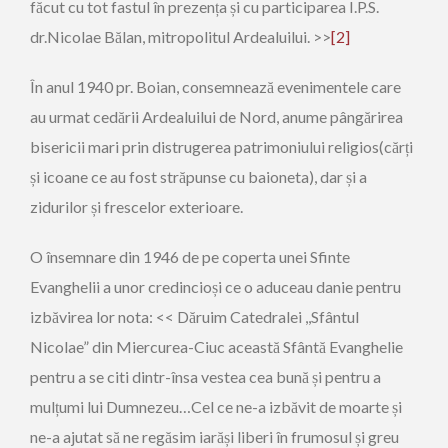
făcut cu tot fastul în prezența și cu participarea I.P.S.
dr.Nicolae Bălan, mitropolitul Ardealuilui. >>
[2]
În anul 1940 pr. Boian, consemnează evenimentele care
au urmat cedării Ardealuilui de Nord, anume pângărirea
bisericii mari prin distrugerea patrimoniului religios(cărți
și icoane ce au fost străpunse cu baioneta), dar și a
zidurilor și frescelor exterioare.
O însemnare din 1946 de pe coperta unei Sfinte
Evanghelii a unor credincioși ce o aduceau danie pentru
izbăvirea lor nota: << Dăruim Catedralei ,,Sfântul
Nicolae” din Miercurea-Ciuc această Sfântă Evanghelie
pentru a se citi dintr-însa vestea cea bună și pentru a
mulțumi lui Dumnezeu…Cel ce ne-a izbăvit de moarte și
ne-a ajutat să ne regăsim iarăși liberi în frumosul și greu