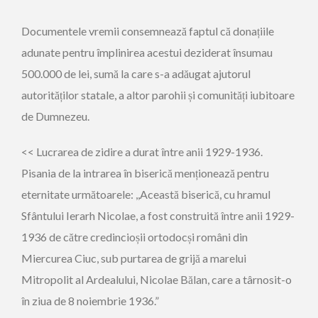
Documentele vremii consemnează faptul că donațiile
adunate pentru împlinirea acestui deziderat însumau
500.000 de lei, sumă la care s-a adăugat ajutorul
autorităților statale, a altor parohii și comunități iubitoare
de Dumnezeu.
<< Lucrarea de zidire a durat între anii 1929-1936.
Pisania de la intrarea în biserică menționează pentru
eternitate următoarele: ,,Această biserică, cu hramul
Sfântului Ierarh Nicolae, a fost construită între anii 1929-
1936 de către credincioșii ortodocși români din
Miercurea Ciuc, sub purtarea de grijă a marelui
Mitropolit al Ardealului, Nicolae Bălan, care a târnosit-o
în ziua de 8 noiembrie 1936.”