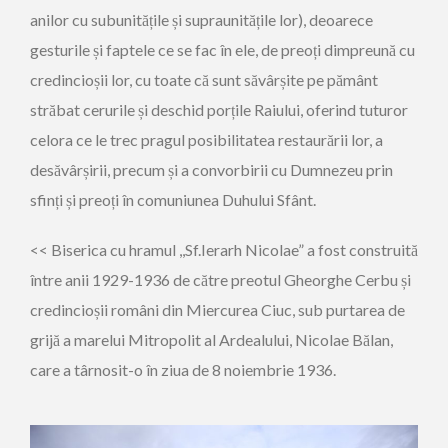
anilor cu subunitățile și supraunitățile lor), deoarece
gesturile și faptele ce se fac în ele, de preoți dimpreună cu
credincioșii lor, cu toate că sunt săvârșite pe pământ
străbat cerurile și deschid porțile Raiului, oferind tuturor
celora ce le trec pragul posibilitatea restaurării lor, a
desăvârșirii, precum și a convorbirii cu Dumnezeu prin
sfinți și preoți în comuniunea Duhului Sfânt.
<< Biserica cu hramul ,,Sf.Ierarh Nicolae” a fost construită
între anii 1929-1936 de către preotul Gheorghe Cerbu și
credincioșii români din Miercurea Ciuc, sub purtarea de
grijă a marelui Mitropolit al Ardealului, Nicolae Bălan,
care a târnosit-o în ziua de 8 noiembrie 1936.