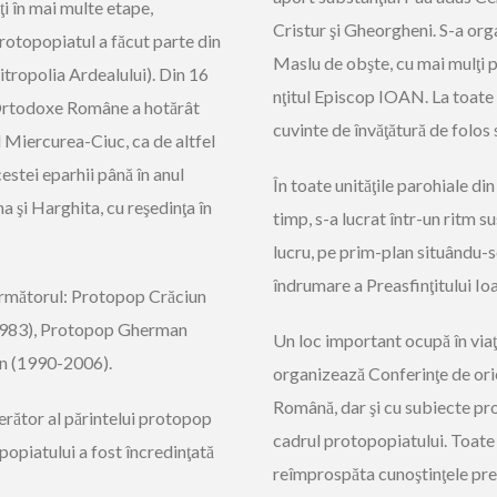
ţi în mai multe etape,
Cristur şi Gheorgheni. S-a orga
Protopopiatul a făcut parte din
Maslu de obşte, cu mai mulţi pre
itropolia Ardealului). Din 16
nţitul Episcop IOAN. La toate
 Ortodoxe Române a hotărât
cuvinte de învăţătură de folos 
l Miercurea-Ciuc, ca de altfel
estei eparhii până în anul
În toate unităţile parohiale di
a şi Harghita, cu reşedinţa în
timp, s-a lucrat într-un ritm su
lucru, pe prim-plan situându-se
îndrumare a Preasfinţitului Io
următorul: Protopop Crăciun
1983), Protopop Gherman
Un loc important ocupă în viaţ
n (1990-2006).
organizează Conferinţe de ori
Română, dar şi cu subiecte pr
erător al părintelui protopop
cadrul protopopiatului. Toate 
opiatului a fost încredinţată
reîmprospăta cunoştinţele pre