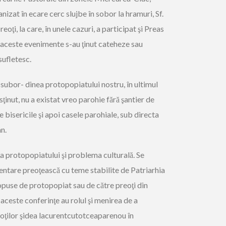
nizat în ecare cerc slujbe în sobor la hramuri, Sf.
oţi, la care, în unele cazuri, a participat şi Preas
 aceste evenimente s-au ţinut cateheze sau
sufletesc.
n subor- dinea protopopiatului nostru, în ultimul
sţinut, nu a existat vreo parohie fără şantier de
 bisericile şi apoi casele parohiale, sub directa
an.
a protopopiatului şi problema culturală. Se
entare preoţească cu teme stabilite de Patriarhia
opuse de protopopiat sau de către preoţi din
aceste conferinţe au rolul şi menirea de a
oţilor şidea lacurentcutotceaparenou în