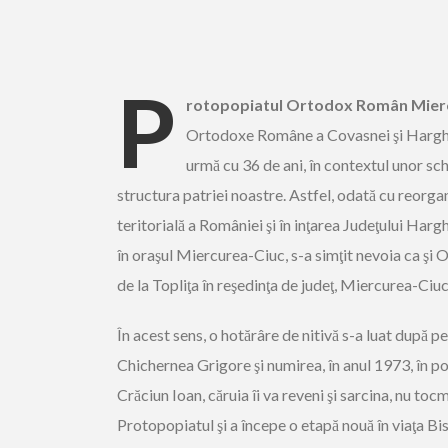
P
rotopopiatul Ortodox Român Mier
Ortodoxe Române a Covasnei şi Harghite
urmă cu 36 de ani, în contextul unor sc
structura patriei noastre. Astfel, odată cu reorga
teritorială a României şi în inţarea Judeţului Hargh
în oraşul Miercurea-Ciuc, s-a simţit nevoia ca şi
de la Topliţa în reşedinţa de judeţ, Miercurea-Ciuc
În acest sens, o hotărâre de nitivă s-a luat după
Chichernea Grigore şi numirea, în anul 1973, în po
Crăciun Ioan, căruia îi va reveni şi sarcina, nu toc
Protopopiatul şi a începe o etapă nouă în viaţa Bis