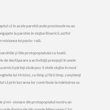
aptul că în acele parohii unde preotesele nu au
ngajate la parohie în slujba Bisericii, astfel
în misiunea lui pasto- rală.
 parohiile şi liile protopopiatului cu toată
le de desfăşurare a activităţii preoţeşti în unele
ucernicii părinţi săvârşesc S ntele slujbe în mod
ghelia lui Hristos, cu timp şi fără timp, conştienţi
tul că prin lucrarea lor contribuie la mântuirea su
le şi mi- sionare din protopopiatul nostru un
ercurile Pastorale din zonele Miercurea-Ciuc,