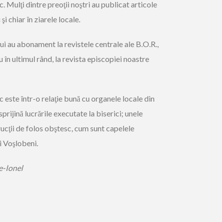
. Mulţi dintre preoţii noştri au publicat articole
şi chiar în ziarele locale.
i au abonament la revistele centrale ale B.O.R.,
u în ultimul rând, la revista episcopiei noastre
este într-o relaţie bună cu organele locale din
prijină lucrările executate la biserici; unele
rucţii de folos obştesc, cum sunt capelele
i Voşlobeni.
-Ionel