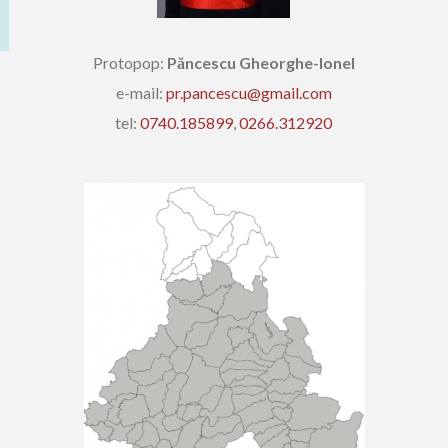
Protopop:
Păncescu Gheorghe-Ionel
e-mail:
pr.pancescu@gmail.com
tel:
0740.185899
,
0266.312920