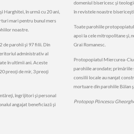
domeniul bisericesc şi teologic
i Harghitei, în urmă cu 20 ani,
în revistele noastre bisericeşti 
orturi mari pentru bunul mers
Toate parohiile protopopiatulu
ohiilor noastre.
apoi la cele mitropolitane şi, n
e parohii şi 97 filii. Din
Grai Romanesc.
eritoriul administrativ al
Protopopiatul Miercurea-Ciuc 
te în ultimii ani. Aceste
parohiile arondate; primăriile s
20 preoţi de mir, 3 preoţi
consilii locale au nanţat const
mortuare din parohiile Bălan ş
tăreţi, îngrijitori şi personal
Protopop Păncescu Gheorghe
onalul angajat beneficiază şi