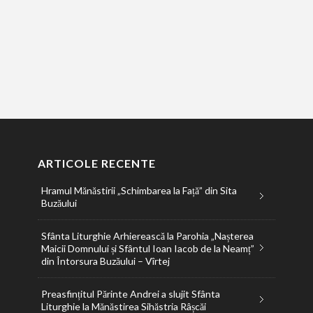
ARTICOLE RECENTE
Hramul Mănăstirii „Schimbarea la Față” din Sita
Buzăului
Sfânta Liturghie Arhierească la Parohia „Nașterea
Maicii Domnului și Sfântul Ioan Iacob de la Neamț”
din Întorsura Buzăului – Vîrtej
Preasfințitul Părinte Andrei a slujit Sfânta
Liturghie la Mănăstirea Sihăstria Râșcăi