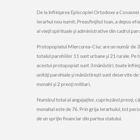
De la înfiinţarea Episcopiei Ortodoxe a Covasnei ş
Ierarhul nou numit, Preasfinţitul Ioan, a depus ef
al vieţii spirituale şi administrative din cadrul par
Protopopiatul Miercurea-Ciuc are un număr de 32 d
totalul parohiilor 11 sunt urbane şi 21 rurale. Pe t
acestui protopopiat sunt 3 mânăstiri, toate înfiinţa
unităţi parohiale şi mânăstireşti sunt deservite de 
monahi şi 2 preoţi militari.
Numărul total al angajaţilor, cuprinzând preoţi, cân
monahal este de 76. Prin grija Ierarhului, tot pers
de un sprijin financiar din partea statului.