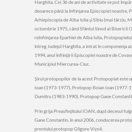
Harghita. Cei 36 de ani de activitate se pot împăr
deoarece până la înfiinţarea Episcopiei noastre, 
Arhiepiscopia de Alba Iulia şi Sibiu (mai târziu, M
octombrie 1975, când Sfântul Sinod al Bisericii
reînfiinţarea Eparhiei de Alba Iulia, Protopopiatu
întreg Judeţul Harghita, a intrat în componenţa ac
1994, anul înfiinţării Episcopiei noastre de Covasn
Municipiul Miercurea-Ciuc.
Şirul protopopilor de la acest Protopopiat este 
Ioan (1973-1977), Protopop Boian Ioan (1977-
Dumitru (1983-1990), Protopop Gane Constanti
Prin grija Preasfinţitului IOAN, după decesul fulg
Gane Constantin, în anul 2006, conducerea protop
preotului protopop Gligore Vizoli.