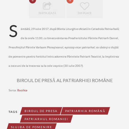
0
0
PARTAJEAZĂ
ÎMI PLACE
S
âmbătă, 29 iulie 2017, după Sfânta Liturghie oficiată în Catedrala
Patriarhală,
de la orele 11.00, cu binecuvântarea Preafericitului Părinte Patriarh
Daniel,
Preasfinţitul Părinte Varlaam Ploieşteanul, episcop vicar patriarhal, va
săvârşi o slujbă
de pomenire pentru fericitul întru adormire Părintele Patriarh
Teoctist, la împlinirea
a zece ani de la trecerea sa la cele veşnice (30 iulie 2007).
BIROUL DE PRESĂ AL PATRIARHIEI ROMÂNE
Sursa:
Basilica
BIROUL DE PRESA
PATRIARHIA ROMÂNĂ
TAGS
PATRIARHUL ROMANIEI
SLUJBA DE POMENIRE