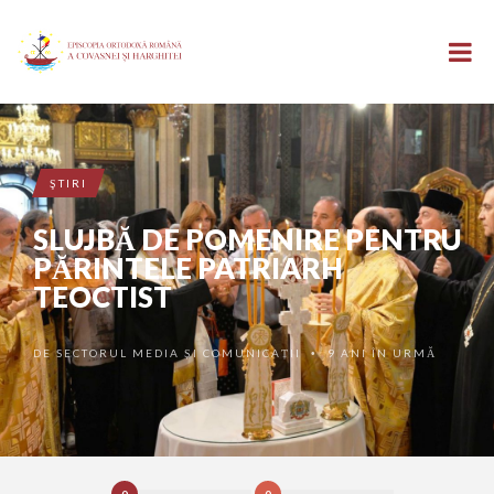
ŞTIRI
SLUJBĂ DE POMENIRE PENTRU
PĂRINTELE PATRIARH
TEOCTIST
DE
SECTORUL MEDIA ȘI COMUNICAȚII
9 ANI ÎN URMĂ
•