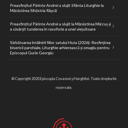
Preasfințitul Părinte Andrei a slujit Sfânta Liturghie la
Mănăstirea Sihăstria Râșcăi
Preasfințitul Părinte Andrei a slujit la Mănăstirea Mărcuș și
a săvârșit tunderea în rasoforie a unei viețuitoare
Sărbătoarea întâlnirii fiilor satului Huta (2026): Resfințirea
bisericii parohiale, Liturghie arhierească și omagiu pentru
Episcopul Gurie Georgiu
© Copyright 2020 Episcopia Covasnei și Harghitei. Toate drepturile
rezervate.