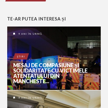
TE-AR PUTEA INTERESA ȘI
9 ANI ÎN URMĂ
ŞTIRI
MESAJ DE COMPASIUNE ŞI
SOLIDARITATE CU VICTIMELE
ATENTATULUI DIN
MANCHESTE...
9 ANI ÎN URMĂ