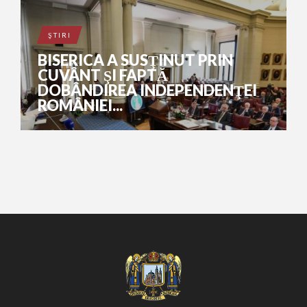
ŞTIRI
BISERICA A SUSŢINUT PRIN
CUVÂNT ŞI FAPTĂ
DOBÂNDIREA INDEPENDENŢEI
ROMÂNIEI...