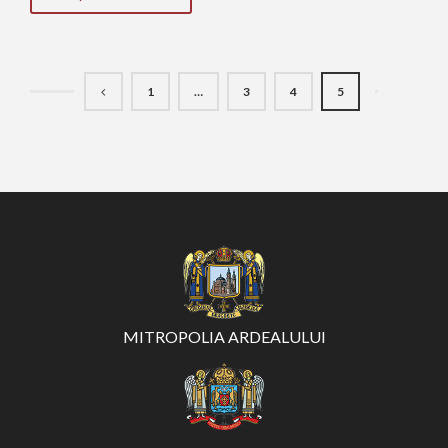
1
…
3
4
5
MITROPOLIA ARDEALULUI