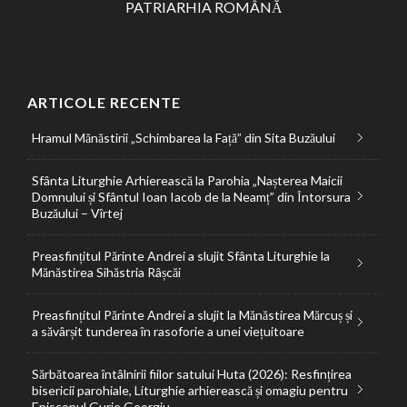
PATRIARHIA ROMÂNĂ
ARTICOLE RECENTE
Hramul Mănăstirii „Schimbarea la Față” din Sita Buzăului
Sfânta Liturghie Arhierească la Parohia „Nașterea Maicii
Domnului și Sfântul Ioan Iacob de la Neamț” din Întorsura
Buzăului – Vîrtej
Preasfințitul Părinte Andrei a slujit Sfânta Liturghie la
Mănăstirea Sihăstria Râșcăi
Preasfințitul Părinte Andrei a slujit la Mănăstirea Mărcuș și
a săvârșit tunderea în rasoforie a unei viețuitoare
Sărbătoarea întâlnirii fiilor satului Huta (2026): Resfințirea
bisericii parohiale, Liturghie arhierească și omagiu pentru
Episcopul Gurie Georgiu