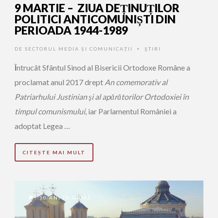
9 MARTIE – ZIUA DEȚINUȚILOR
POLITICI ANTICOMUNIȘTI DIN
PERIOADA 1944-1989
DE
SECTORUL MEDIA ȘI COMUNICAȚII
ŞTIRI
•
Î
ntrucât Sfântul Sinod al Bisericii Ortodoxe Române a
proclamat anul 2017 drept
An comemorativ al
Patriarhului Justinian şi al apărătorilor Ortodoxiei în
timpul comunismului
, iar Parlamentul României a
adoptat Legea …
CITEȘTE MAI MULT
10 ANI ÎN URMĂ