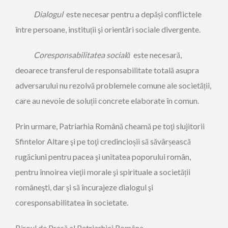
Dialogul
este necesar pentru a depăși conflictele
între persoane, instituții şi orientări sociale divergente.
Coresponsabilitatea socială
este necesară,
deoarece transferul de responsabilitate totală asupra
adversarului nu rezolvă problemele comune ale societății,
care au nevoie de soluții concrete elaborate în comun.
Prin urmare, Patriarhia Română cheamă pe toţi slujitorii
Sfintelor Altare şi pe toţi credincioșii să săvârșească
rugăciuni pentru pacea şi unitatea poporului român,
pentru înnoirea vieţii morale şi spirituale a societății
româneşti, dar şi să încurajeze dialogul şi
coresponsabilitatea în societate.
Biroul de Presă al Patriarhiei Române