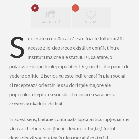
0
0
PARTAJEAZĂ
ÎMI PLACE
S
ocietatea românească este foarte tulburată în
aceste zile, deoarece există un conflict între
instituții majore ale statului şi, ca atare, o
polarizare în rândurile populației. Deşi neutră din punct de
vedere politic, Biserica nu este indiferentă în plan social,
ci receptează orientările sau dorinţele majore ale
poporului: dreptatea socială, diminuarea sărăciei şi
creşterea nivelului de trai.
În acest sens, trebuie continuată lupta anticorupție, iar cei
vinovați trebuie sancționați, deoarece hoţia şi furtul
degradează societatea în plan moral şi material.