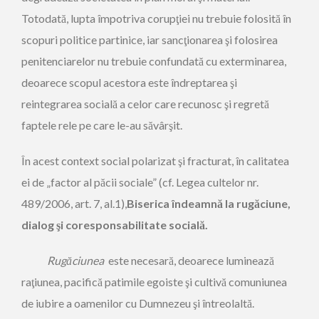
Totodată, lupta împotriva corupţiei nu trebuie folosită în
scopuri politice partinice, iar sancţionarea şi folosirea
penitenciarelor nu trebuie confundată cu exterminarea,
deoarece scopul acestora este îndreptarea şi
reintegrarea socială a celor care recunosc şi regretă
faptele rele pe care le-au săvârşit.
În acest context social polarizat şi fracturat, în calitatea
ei de „factor al păcii sociale” (cf. Legea cultelor nr.
489/2006, art. 7, al.1),
Biserica îndeamnă la rugăciune,
dialog şi coresponsabilitate socială.
Rugăciunea
este necesară, deoarece luminează
raţiunea, pacifică patimile egoiste şi cultivă comuniunea
de iubire a oamenilor cu Dumnezeu şi întreolaltă.