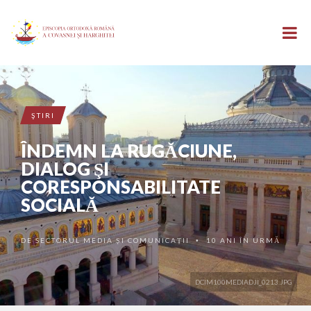
ŞTIRI
ÎNDEMN LA RUGĂCIUNE,
DIALOG ŞI
CORESPONSABILITATE
SOCIALĂ
DE
SECTORUL MEDIA ȘI COMUNICAȚII
10 ANI ÎN URMĂ
•
DCIM100MEDIADJI_0213.JPG