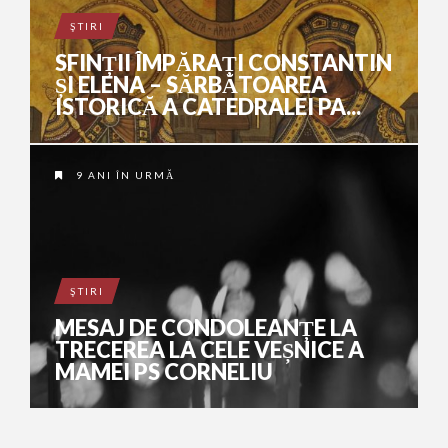
ŞTIRI
SFINȚII ÎMPĂRAȚI CONSTANTIN
ȘI ELENA – SĂRBĂTOAREA
ISTORICĂ A CATEDRALEI PA...
9 ANI ÎN URMĂ
ŞTIRI
MESAJ DE CONDOLEANȚE LA
TRECEREA LA CELE VEȘNICE A
MAMEI PS CORNELIU