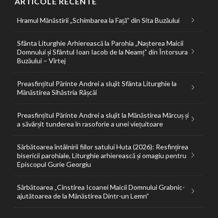
ARTICOLE RECENTE
Hramul Mănăstirii „Schimbarea la Față” din Sita Buzăului
Sfânta Liturghie Arhierească la Parohia „Nașterea Maicii
Domnului și Sfântul Ioan Iacob de la Neamț” din Întorsura
Buzăului – Vîrtej
Preasfințitul Părinte Andrei a slujit Sfânta Liturghie la
Mănăstirea Sihăstria Râșcăi
Preasfințitul Părinte Andrei a slujit la Mănăstirea Mărcuș și
a săvârșit tunderea în rasoforie a unei viețuitoare
Sărbătoarea întâlnirii fiilor satului Huta (2026): Resfințirea
bisericii parohiale, Liturghie arhierească și omagiu pentru
Episcopul Gurie Georgiu
Sărbătoarea „Cinstirea Icoanei Maicii Domnului Grabnic-
ajutătoarea de la Mănăstirea Dintr-un Lemn”