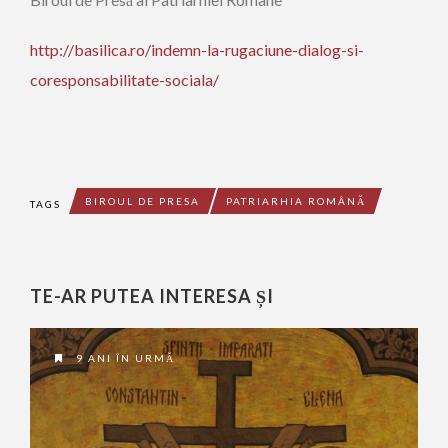
http://basilica.ro/indemn-la-rugaciune-dialog-si-
coresponsabilitate-sociala/
BIROUL DE PRESA
PATRIARHIA ROMÂNĂ
TAGS
TE-AR PUTEA INTERESA ȘI
9 ANI ÎN URMĂ