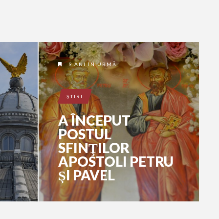
9 ANI ÎN URMĂ
ŞTIRI
A ÎNCEPUT
POSTUL
SFINŢILOR
APOSTOLI PETRU
ŞI PAVEL