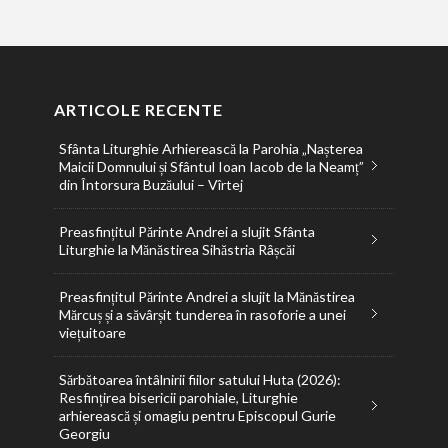
ARTICOLE RECENTE
Sfânta Liturghie Arhierească la Parohia „Nașterea
Maicii Domnului și Sfântul Ioan Iacob de la Neamț”
din Întorsura Buzăului – Vîrtej
Preasfințitul Părinte Andrei a slujit Sfânta
Liturghie la Mănăstirea Sihăstria Râșcăi
Preasfințitul Părinte Andrei a slujit la Mănăstirea
Mărcuș și a săvârșit tunderea în rasoforie a unei
viețuitoare
Sărbătoarea întâlnirii fiilor satului Huta (2026):
Resfințirea bisericii parohiale, Liturghie
arhierească și omagiu pentru Episcopul Gurie
Georgiu