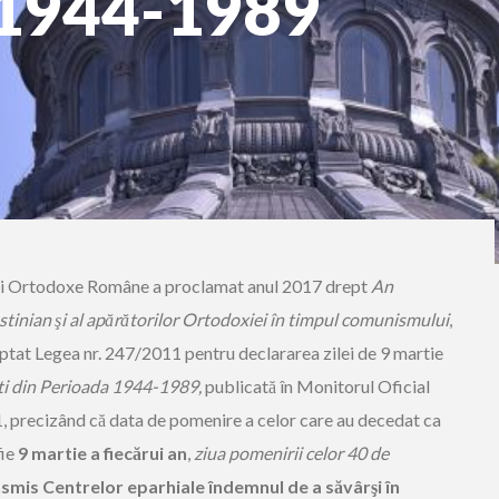
1944-1989
icii Ortodoxe Române a proclamat anul 2017 drept
An
tinian şi al apărătorilor Ortodoxiei în timpul comunismului
,
ptat Legea nr. 247/2011 pentru declararea zilei de 9 martie
ti din Perioada 1944-1989,
publicată în Monitorul Oficial
1, precizând că data de pomenire a celor care au decedat ca
fie
9 martie a fiecărui an
,
ziua pomenirii celor 40 de
smis Centrelor eparhiale îndemnul de a săvârşi în