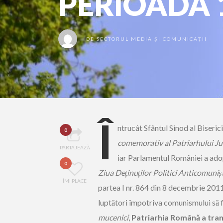
PERIOADA 
DE
SECTORUL MEDIA ȘI COMUNICAȚII
Î
ntrucât Sfântul Sinod al Biser
0
comemorativ al Patriarhului Jus
PARTAJEAZĂ
iar Parlamentul României a ado
0
Ziua De
ț
inu
ț
ilor Politici Anticomuni
ș
ÎMI PLACE
partea I nr. 864 din 8 decembrie 201
luptători împotriva comunismului să 
mucenici
,
Patriarhia Română a tran