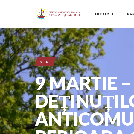
NOUTĂȚI
IERA
ŞTIRI
9 MARTIE –
DEȚINUȚILO
ANTICOMUN