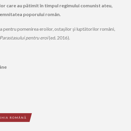
lor care au pătimit în timpul regimului comunist ateu,
demnitatea poporului român.
 pentru pomenirea eroilor, ostaşilor şi luptătorilor români,
 Parastasului pentru eroi
(ed. 2016).
mâne
ARHIA ROMÂNĂ