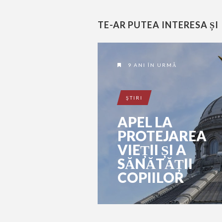
TE-AR PUTEA INTERESA ȘI
9 ANI ÎN URMĂ
ŞTIRI
APEL LA
PROTEJAREA
VIEȚII ȘI A
SĂNĂTĂȚII
COPIILOR