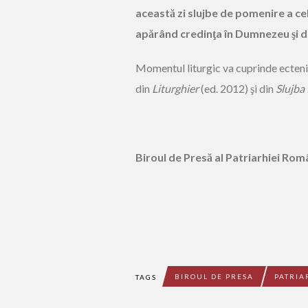
această zi slujbe de pomenire a ce
apărând credinţa în Dumnezeu şi 
Momentul liturgic va cuprinde ectenia
din
Liturghier
(ed. 2012) şi din
Slujba
Biroul de Presă al Patriarhiei Ro
BIROUL DE PRESA
PATRI
TAGS