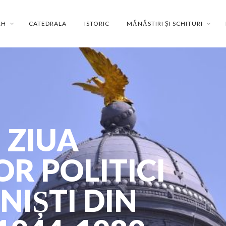
RH
CATEDRALA
ISTORIC
MĂNĂSTIRI ȘI SCHITURI
 ZIUA
R POLITICI
IȘTI DIN