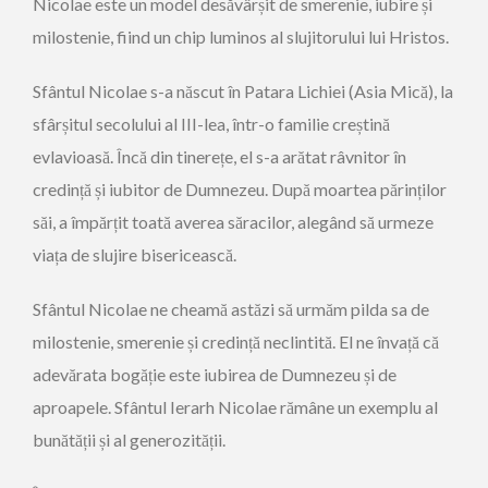
Nicolae este un model desăvârșit de smerenie, iubire și
milostenie, fiind un chip luminos al slujitorului lui Hristos.
Sfântul Nicolae s-a născut în Patara Lichiei (Asia Mică), la
sfârșitul secolului al III-lea, într-o familie creștină
evlavioasă. Încă din tinerețe, el s-a arătat râvnitor în
credință și iubitor de Dumnezeu. După moartea părinților
săi, a împărțit toată averea săracilor, alegând să urmeze
viața de slujire bisericească.
Sfântul Nicolae ne cheamă astăzi să urmăm pilda sa de
milostenie, smerenie și credință neclintită. El ne învață că
adevărata bogăție este iubirea de Dumnezeu și de
aproapele. Sfântul Ierarh Nicolae rămâne un exemplu al
bunătății și al generozității.