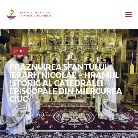
ŞTIRI
PRAZNUIREA SFANTULUI
IERARH NICOLAE – HRAMUL
ISTORIC AL CATEDRALEI
EPISCOPALE DIN MIERCUREA
CIUC
DE
SECTORUL MEDIA ȘI COMUNICAȚII
2 ANI ÎN URMĂ
•