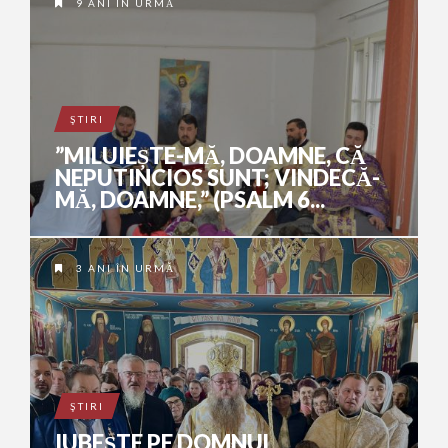
9 ANI ÎN URMĂ
ŞTIRI
”MILUIEȘTE-MĂ, DOAMNE, CĂ
NEPUTINCIOS SUNT; VINDECĂ-
MĂ, DOAMNE,” (PSALM 6...
3 ANI ÎN URMĂ
ŞTIRI
IUBEȘTE PE DOMNUL