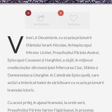
0
6
PARTAJEAZĂ
ÎMI PLACE
V
ineri, 6 Decembrie, cu ocazia prăznuirii
Sfântului Ierarh Nicolae, Arhiepiscopul
Mirelor Lichiei, Preasfințitul Părinte Andrei,
Episcopul Covasnei și Harghitei, a slujit, în mijlocul
credincioșilor din municipiul Miercurea Ciuc, Sfânta și
Dumnezeiasca Liturghie, în Catedrala Episcopală, care
astăzi a îmbrăcat haină de sărbătoare cu ocazia prăznuirii
hramului istoric.
Cu acest prilej, în ajunul hramului, la orele serii,
Preasfințitul Părinte Ilarion Făgărășanul, în prezența