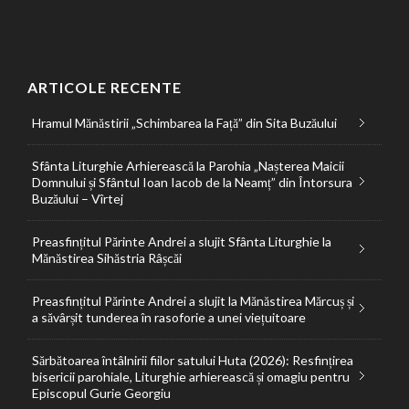
ARTICOLE RECENTE
Hramul Mănăstirii „Schimbarea la Față” din Sita Buzăului
Sfânta Liturghie Arhierească la Parohia „Nașterea Maicii
Domnului și Sfântul Ioan Iacob de la Neamț” din Întorsura
Buzăului – Vîrtej
Preasfințitul Părinte Andrei a slujit Sfânta Liturghie la
Mănăstirea Sihăstria Râșcăi
Preasfințitul Părinte Andrei a slujit la Mănăstirea Mărcuș și
a săvârșit tunderea în rasoforie a unei viețuitoare
Sărbătoarea întâlnirii fiilor satului Huta (2026): Resfințirea
bisericii parohiale, Liturghie arhierească și omagiu pentru
Episcopul Gurie Georgiu