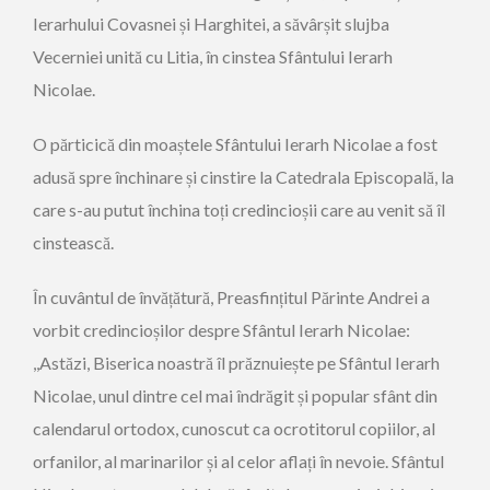
Ierarhului Covasnei și Harghitei, a săvârșit slujba
Vecerniei unită cu Litia, în cinstea Sfântului Ierarh
Nicolae.
O părticică din moaștele Sfântului Ierarh Nicolae a fost
adusă spre închinare și cinstire la Catedrala Episcopală, la
care s-au putut închina toți credincioșii care au venit să îl
cinstească.
În cuvântul de învățătură, Preasfințitul Părinte Andrei a
vorbit credincioșilor despre Sfântul Ierarh Nicolae:
,,Astăzi, Biserica noastră îl prăznuiește pe Sfântul Ierarh
Nicolae, unul dintre cel mai îndrăgit și popular sfânt din
calendarul ortodox, cunoscut ca ocrotitorul copiilor, al
orfanilor, al marinarilor și al celor aflați în nevoie. Sfântul