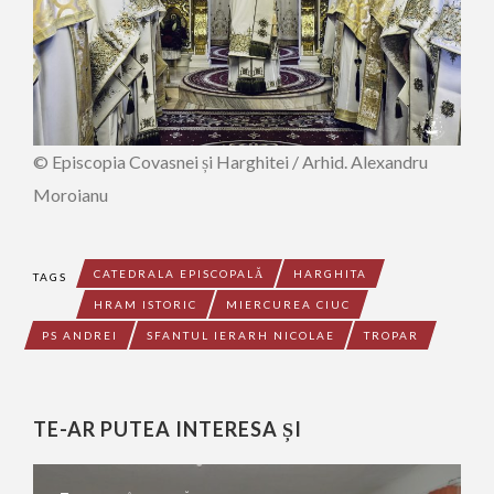
© Episcopia Covasnei și Harghitei / Arhid. Alexandru
Moroianu
CATEDRALA EPISCOPALĂ
HARGHITA
TAGS
HRAM ISTORIC
MIERCUREA CIUC
PS ANDREI
SFANTUL IERARH NICOLAE
TROPAR
TE-AR PUTEA INTERESA ȘI