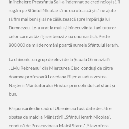
În încheiere Preasfinția Sa i-a îndemnat pe credincioși să îl
rugăm pe Sfântul Nicolae să ne ocrotească și să ne ajute
să fim mai buni și să ne călăuzească spre Împărăția lui
Dumnezeu. Le-a urat la mulți și binecuvântați ani tuturor
celor care astăzi își serbează ziua onomastică. Peste
800.000 de mii de români poartă numele Sfântului Ierarh.
La chinonic, un grup de elevi de la Școala Gimnazială
,,Liviu Rebreanu” din Miercurea Ciuc, conduși de către
doamna profesoară Loredana Bijec au adus vestea
Nașterii Mântuitorului Hristos prin colindul cel sfânt și
bun.
Răspunsurile din cadrul Utreniei au fost date de către
obștea de maici a Mănăstirii ,,Sfântul Ierarh Nicolae”,
condusă de Preacuvioasa Maică Stareță, Stavrofora