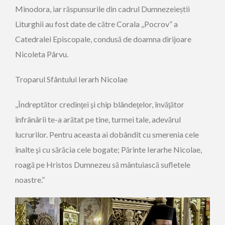
Minodora, iar răspunsurile din cadrul Dumnezeieștii
Liturghii au fost date de către Corala ,,Pocrov” a
Catedralei Episcopale, condusă de doamna dirijoare
Nicoleta Pârvu.
Troparul Sfântului Ierarh Nicolae
,,Îndreptător credinţei şi chip blândeţelor, învăţător
înfrânârii te-a arătat pe tine, turmei tale, adevărul
lucrurilor. Pentru aceasta ai dobândit cu smerenia cele
înalte şi cu sărăcia cele bogate; Părinte Ierarhe Nicolae,
roagă pe Hristos Dumnezeu să mântuiască sufletele
noastre.”