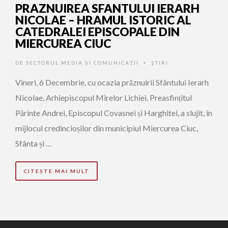
PRAZNUIREA SFANTULUI IERARH
NICOLAE – HRAMUL ISTORIC AL
CATEDRALEI EPISCOPALE DIN
MIERCUREA CIUC
DE
SECTORUL MEDIA ȘI COMUNICAȚII
ŞTIRI
•
Vineri, 6 Decembrie, cu ocazia prăznuirii Sfântului Ierarh
Nicolae, Arhiepiscopul Mirelor Lichiei, Preasfințitul
Părinte Andrei, Episcopul Covasnei și Harghitei, a slujit, în
mijlocul credincioșilor din municipiul Miercurea Ciuc,
Sfânta și …
CITEȘTE MAI MULT