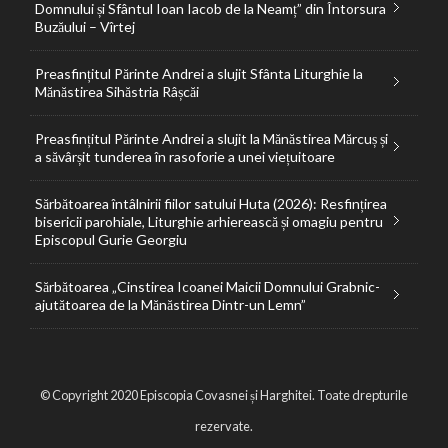
Domnului și Sfântul Ioan Iacob de la Neamț” din Întorsura
Buzăului – Vîrtej
Preasfințitul Părinte Andrei a slujit Sfânta Liturghie la
Mănăstirea Sihăstria Râșcăi
Preasfințitul Părinte Andrei a slujit la Mănăstirea Mărcuș și
a săvârșit tunderea în rasoforie a unei viețuitoare
Sărbătoarea întâlnirii fiilor satului Huta (2026): Resfințirea
bisericii parohiale, Liturghie arhierească și omagiu pentru
Episcopul Gurie Georgiu
Sărbătoarea „Cinstirea Icoanei Maicii Domnului Grabnic-
ajutătoarea de la Mănăstirea Dintr-un Lemn”
© Copyright 2020 Episcopia Covasnei și Harghitei. Toate drepturile
rezervate.