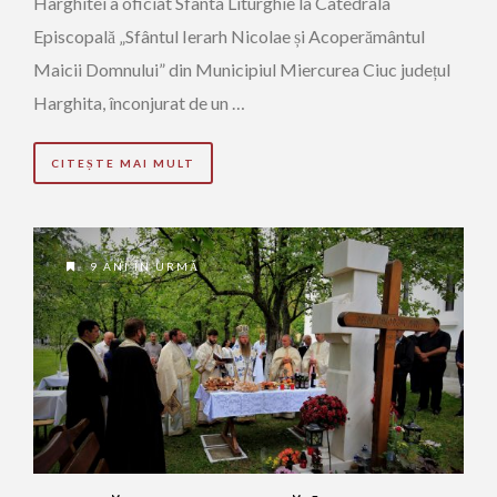
Harghitei a oficiat Sfânta Liturghie la Catedrala
Episcopală „Sfântul Ierarh Nicolae și Acoperământul
Maicii Domnului” din Municipiul Miercurea Ciuc județul
Harghita, înconjurat de un …
CITEȘTE MAI MULT
9 ANI ÎN URMĂ