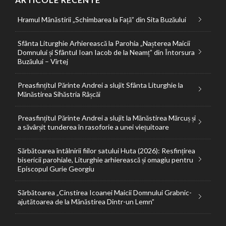
Hramul Mănăstirii „Schimbarea la Față” din Sita Buzăului
Sfânta Liturghie Arhierească la Parohia „Nașterea Maicii
Domnului și Sfântul Ioan Iacob de la Neamț” din Întorsura
Buzăului – Vîrtej
Preasfințitul Părinte Andrei a slujit Sfânta Liturghie la
Mănăstirea Sihăstria Râșcăi
Preasfințitul Părinte Andrei a slujit la Mănăstirea Mărcuș și
a săvârșit tunderea în rasoforie a unei viețuitoare
Sărbătoarea întâlnirii fiilor satului Huta (2026): Resfințirea
bisericii parohiale, Liturghie arhierească și omagiu pentru
Episcopul Gurie Georgiu
Sărbătoarea „Cinstirea Icoanei Maicii Domnului Grabnic-
ajutătoarea de la Mănăstirea Dintr-un Lemn”