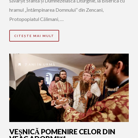
săvârșit Sfânta și Dumnezeiasca Liturghie, la Biserica cu
hramul „Întâmpinarea Domnului” din Zencani,
Protopopiatul Călimani, …
CITEȘTE MAI MULT
7 ANI ÎN URMĂ
VEȘNICĂ POMENIRE CELOR DIN