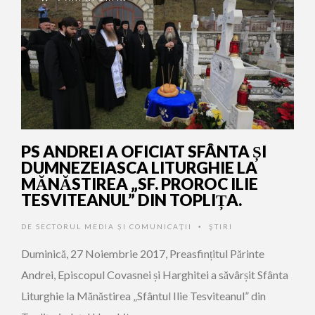
PS ANDREI A OFICIAT SFÂNTA ȘI
DUMNEZEIASCA LITURGHIE LA
MĂNĂSTIREA „SF. PROROC ILIE
TESVITEANUL” DIN TOPLIȚA.
DE
SECTORUL MEDIA ȘI COMUNICAȚII
ŞTIRI
•
Duminică, 27 Noiembrie 2017, Preasfințitul Părinte
Andrei, Episcopul Covasnei și Harghitei a săvârșit Sfânta
Liturghie la Mănăstirea „Sfântul Ilie Tesviteanul” din