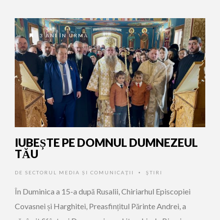
3 ANI ÎN URMĂ
IUBEȘTE PE DOMNUL DUMNEZEUL
TĂU
DE
SECTORUL MEDIA ȘI COMUNICAȚII
ŞTIRI
•
În Duminica a 15-a după Rusalii, Chiriarhul Episcopiei
Covasnei și Harghitei, Preasfințitul Părinte Andrei, a