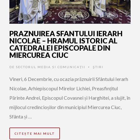
PRAZNUIREA SFANTULUI IERARH
NICOLAE – HRAMUL ISTORIC AL
CATEDRALEI EPISCOPALE DIN
MIERCUREA CIUC
DE
SECTORUL MEDIA ȘI COMUNICAȚII
ŞTIRI
•
Vineri, 6 Decembrie, cu ocazia prăznuirii Sfântului Ierarh
Nicolae, Arhiepiscopul Mirelor Lichiei, Preasfințitul
Părinte Andrei, Episcopul Covasnei și Harghitei, a slujit, în
mijlocul credincioșilor din municipiul Miercurea Ciuc,
Sfânta și …
CITEȘTE MAI MULT