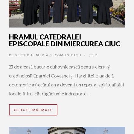
HRAMUL CATEDRALEI
EPISCOPALE DIN MIERCUREA CIUC
DE
SECTORUL MEDIA ȘI COMUNICAȚII
ŞTIRI
•
Zi de aleasă bucurie duhovnicească pentru clerul și
credincioșii Eparhiei Covasnei și Harghitei, ziua de 1
octombrie a fiecărui an a devenit un reper al spiritualității
locale, întru-cât rugăciunile îndreptate …
CITEȘTE MAI MULT