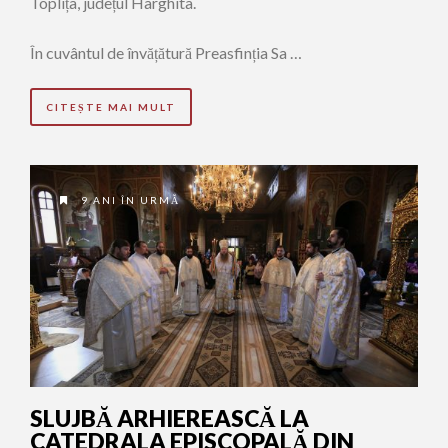
Toplița, județul Harghita.
În cuvântul de învățătură Preasfinția Sa …
CITEȘTE MAI MULT
9 ANI ÎN URMĂ
SLUJBĂ ARHIEREASCĂ LA
CATEDRALA EPISCOPALĂ DIN