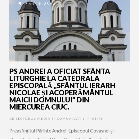
9 ANI ÎN URMĂ
PS ANDREI A OFICIAT SFÂNTA
LITURGHIE LA CATEDRALA
EPISCOPALĂ „SFÂNTUL IERARH
NICOLAE ȘI ACOPERĂMÂNTUL
MAICII DOMNULUI” DIN
MIERCUREA CIUC.
DE
SECTORUL MEDIA ȘI COMUNICAȚII
ŞTIRI
•
Preasfințitul Părinte Andrei, Episcopul Covasnei și