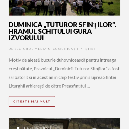
DUMINICA „TUTUROR SFINȚILOR”.
HRAMUL SCHITULUI GURA
IZVORULUI
DE
SECTORUL MEDIA ȘI COMUNICAȚII
ŞTIRI
•
Motiv de aleasă bucurie duhovnicească pentru întreaga
creștinătate, Praznicul „Duminicii Tuturor Sfinților” a fost
sărbătorit și în acest an în chip festiv prin slujirea Sfintei
Liturghii arhierești de către Preasfințitul …
CITEȘTE MAI MULT
9 ANI ÎN URMĂ