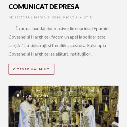
COMUNICAT DE PRESA
DE
SECTORUL MEDIA ȘI COMUNICAȚII
ŞTIRI
•
În urma inundațiilor masive din cuprinsul Eparhiei
Covasnei și Harghitei, facem un apel la solidaritate
creștină cu sinistrații și familiile acestora. Episcopia
Covasnei și Harghitei se alătură instituțiilor …
CITEȘTE MAI MULT
2 ANI ÎN URMĂ