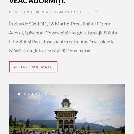
VEAC ADORMIȚI.
DE
SECTORUL MEDIA ȘI COMUNICAȚII
ŞTIRI
•
În ziua de Sâmbătă, 16 Martie, Preasfințitul Părinte
Andrei, Episcopul Covasnei și Harghitei a slujit Sfânta
Liturghie și Parastasul pentru cei mutați în veșnicie la
Mănăstirea „Intrarea Maicii Domnului în …
CITEȘTE MAI MULT
8 ANI ÎN URMĂ