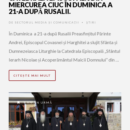
MIERCUREA CIUC ÎN DUMINICA A
21-A DUPĂ RUSALII.
DE
SECTORUL MEDIA ȘI COMUNICAȚII
ŞTIRI
•
În Duminica a 21-a după Rusalii Preasfințitul Părinte
Andrei, Episcopul Covasnei și Harghitei a slujit Sfânta și
Dumnezeiasca Liturghie la Catedrala Episcopală „Sfântul
Ierarh Nicolae și Acoperământul Maicii Domnului” din …
CITEȘTE MAI MULT
9 ANI ÎN URMĂ