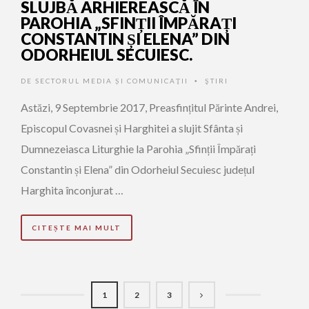
SLUJBĂ ARHIEREASCĂ ÎN
PAROHIA „SFINȚII ÎMPĂRAȚI
CONSTANTIN ȘI ELENA” DIN
ODORHEIUL SECUIESC.
DE
SECTORUL MEDIA ȘI COMUNICAȚII
ŞTIRI
•
Astăzi, 9 Septembrie 2017, Preasfințitul Părinte Andrei,
Episcopul Covasnei și Harghitei a slujit Sfânta și
Dumnezeiasca Liturghie la Parohia „Sfinții Împărați
Constantin și Elena” din Odorheiul Secuiesc județul
Harghita înconjurat …
CITEȘTE MAI MULT
1
2
3