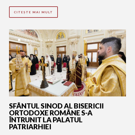
CITEȘTE MAI MULT
2 LUNI ÎN URMĂ
SFÂNTUL SINOD AL BISERICII
ORTODOXE ROMÂNE S-A
ÎNTRUNIT LA PALATUL
PATRIARHIEI