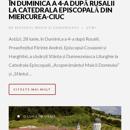
ÎN DUMINICA A 4-A DUPĂ RUSALII
LA CATEDRALA EPISCOPALĂ DIN
MIERCUREA-CIUC
DE
SECTORUL MEDIA ȘI COMUNICAȚII
ŞTIRI
•
Astăzi, 28 Iunie, în Duminica a 4-a după Rusalii,
Preasfințitul Părinte Andrei, Episcopul Covasnei și
Harghitei, a săvârșit Sfânta și Dumnezeiasca Liturghie la
Catedrala Episcopală „Acoperământul Maicii Domnului”
și „Sfântul …
CITEȘTE MAI MULT
O LUNĂ ÎN URMĂ