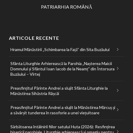
PATRIARHIA ROMÂNĂ
ARTICOLE RECENTE
Hramul Mănăstirii „Schimbarea la Față” din Sita Buzăului
Sfânta Liturghie Arhierească la Parohia „Nașterea Maicii
Domnului și Sfântul Ioan Iacob de la Neamț” din Întorsura
Buzăului – Vîrtej
Preasfințitul Părinte Andrei a slujit Sfânta Liturghie la
Mănăstirea Sihăstria Râșcăi
Preasfințitul Părinte Andrei a slujit la Mănăstirea Mărcuș și
a săvârșit tunderea în rasoforie a unei viețuitoare
Sărbătoarea întâlnirii fiilor satului Huta (2026): Resfințirea
bisericii parohiale, Liturghie arhierească și omagiu pentru