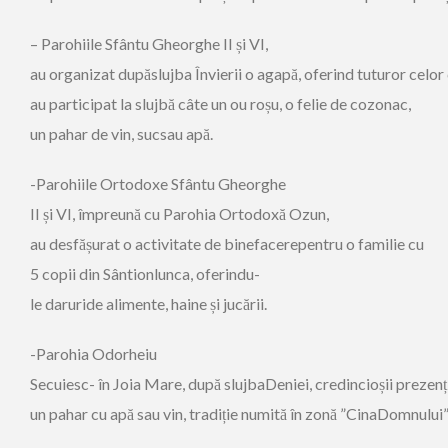
– Parohiile Sfântu Gheorghe II și VI,
au organizat dupăslujba Învierii o agapă, oferind tuturor celor
au participat la slujbă câte un ou roșu, o felie de cozonac,
un pahar de vin, sucsau apă.
-Parohiile Ortodoxe Sfântu Gheorghe
II și VI, împreună cu Parohia Ortodoxă Ozun,
au desfășurat o activitate de binefacerepentru o familie cu
5 copii din Sântionlunca, oferindu-
le daruride alimente, haine și jucării.
-Parohia Odorheiu
Secuiesc- în Joia Mare, după slujbaDeniei, credincioșii prezenți
un pahar cu apă sau vin, tradiție numită în zonă ”CinaDomnului”, 