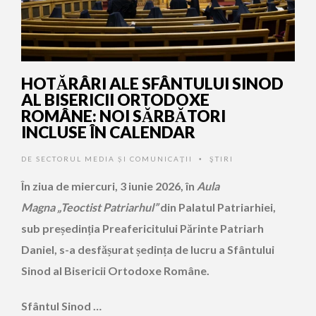
HOTĂRÂRI ALE SFÂNTULUI SINOD
AL BISERICII ORTODOXE
ROMÂNE: NOI SĂRBĂTORI
INCLUSE ÎN CALENDAR
DE
SECTORUL MEDIA ȘI COMUNICAȚII
ŞTIRI
•
În ziua de miercuri, 3 iunie 2026,
î
n
Aula
Magna
„
Teoctist Patriarhul
”
din Palatul Patriarhiei,
sub pre
ș
edin
ț
ia Preafericitului P
ă
rinte Patriarh
Daniel, s-a desf
ă
ș
urat
ș
edin
ț
a de lucru a Sf
â
ntului
Sinod al Bisericii Ortodoxe Rom
â
ne.
Sfântul Sinod …