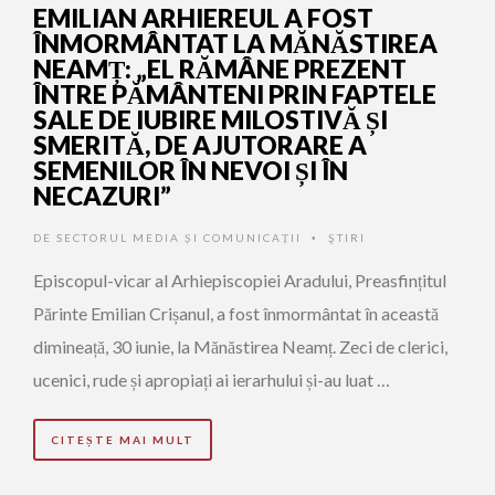
EMILIAN ARHIEREUL A FOST
ÎNMORMÂNTAT LA MĂNĂSTIREA
NEAMȚ: „EL RĂMÂNE PREZENT
ÎNTRE PĂMÂNTENI PRIN FAPTELE
SALE DE IUBIRE MILOSTIVĂ ȘI
SMERITĂ, DE AJUTORARE A
SEMENILOR ÎN NEVOI ȘI ÎN
NECAZURI”
DE
SECTORUL MEDIA ȘI COMUNICAȚII
ŞTIRI
•
Episcopul-vicar al Arhiepiscopiei Aradului, Preasfințitul
Părinte Emilian Crișanul, a fost înmormântat în această
dimineață, 30 iunie, la Mănăstirea Neamț. Zeci de clerici,
ucenici, rude și apropiați ai ierarhului și-au luat …
CITEȘTE MAI MULT