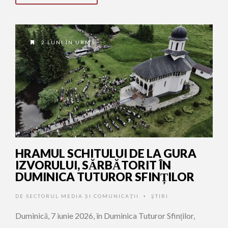
2 LUNI ÎN URMĂ
HRAMUL SCHITULUI DE LA GURA
IZVORULUI, SĂRBĂTORIT ÎN
DUMINICA TUTUROR SFINȚILOR
DE
SECTORUL MEDIA ȘI COMUNICAȚII
ŞTIRI
•
Duminică, 7 iunie 2026, în Duminica Tuturor Sfinților,