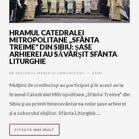
HRAMUL CATEDRALEI
MITROPOLITANE „SFÂNTA
TREIME” DIN SIBIU: ŞASE
ARHIEREI AU SĂVÂRŞIT SFÂNTA
LITURGHIE
DE
SECTORUL MEDIA ȘI COMUNICAȚII
ŞTIRI
•
Mulţimi de credincioşi au participat şi în acest an la
hramul Catedralei Mitropolitane „Sfânta Treime” din
Sibiu şi au primit binecuvântarea celor şase arhierei
şi a soborului slujitor. Sfânta Liturghie …
CITEȘTE MAI MULT