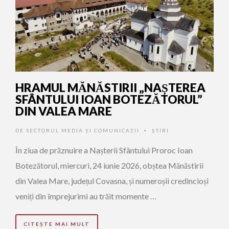
HRAMUL MĂNĂSTIRII „NAȘTEREA
SFÂNTULUI IOAN BOTEZĂTORUL”
DIN VALEA MARE
DE
SECTORUL MEDIA ȘI COMUNICAȚII
ŞTIRI
•
În ziua de prăznuire a Nașterii Sfântului Proroc Ioan
Botezătorul, miercuri, 24 iunie 2026, obștea Mănăstirii
din Valea Mare, județul Covasna, și numeroșii credincioși
veniți din împrejurimi au trăit momente …
CITEȘTE MAI MULT