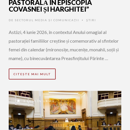
PASTORALĂ ÎN EPISCOPIA
COVASNEI ȘI HARGHITEI”
DE
SECTORUL MEDIA ȘI COMUNICAȚII
ŞTIRI
•
Astăzi, 4 iunie 2026, în contextul Anului omagial al
pastorației familiilor creștine și comemorativ al sfintelor
femei din calendar (mironosițe, mucenițe, monahii, soții și
mame), cu binecuvântarea Preasfințitului Părinte …
CITEȘTE MAI MULT
2 LUNI ÎN URMĂ