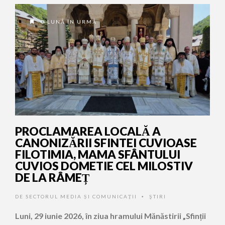
O LUNĂ ÎN URMĂ
PROCLAMAREA LOCALĂ A
CANONIZĂRII SFINTEI CUVIOASE
FILOTIMIA, MAMA SFÂNTULUI
CUVIOS DOMETIE CEL MILOSTIV
DE LA RÂMEȚ
DE
SECTORUL MEDIA ȘI COMUNICAȚII
ŞTIRI
•
Luni, 29 iunie 2026, în ziua hramului Mănăstirii „Sfinții