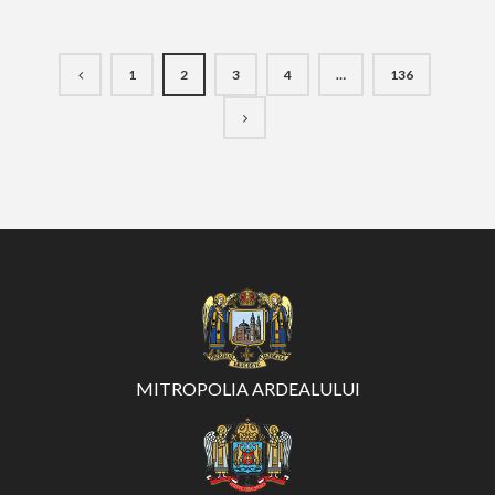
1
2
3
4
…
136
MITROPOLIA ARDEALULUI