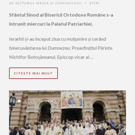
DE
SECTORUL MEDIA ȘI COMUNICAȚII
ŞTIRI
•
Sfântul Sinod al Bisericii Ortodoxe Române s-a
întrunit miercuri la Palatul Patriarhiei.
Ierarhii și-au început ziua cu mulțumire și cerând
binecuvântarea lui Dumnezeu: Preasfințitul Părinte
Nichifor Botoșăneanul, Episcop vicar al …
CITEȘTE MAI MULT
2 LUNI ÎN URMĂ