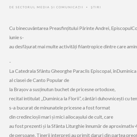
DE
SECTORUL MEDIA ȘI COMUNICAȚII
ŞTIRI
•
Cu binecuvântarea Preasfințitului Părinte Andrei, EpiscopulCova
iunie s-
au desfășurat mai multe activități filantropice dintre care amin
-
La Catedrala Sfântu Gheorghe Paraclis Episcopal, înDuminica Fl
al clasei de Canto Popular de
la Brașov a susținutun buchet de pricesne ortodoxe,
recital intitulat „Duminica la Florii”, cântări duhovnicești cu t
s-a bucurat de minunatele pricesne a fost format
din credincioșii mari și mici ailocașului de cult, care
au fost prezenti și la Sfânta Liturghie înnumăr de aproximativ
de persoane. Tinerii interpreți au primit daruri din partea preoț