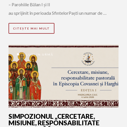
– Parohiile Bălan I și II
au sprijinit în perioada SfintelorPaști un numar de …
CITEȘTE MAI MULT
2 LUNI ÎN URMĂ
SIMPOZIONUL „CERCETARE,
MISIUNE, RESPONSABILITATE