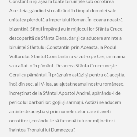
Constantin își așează toate biruințele sub ocrotirea
Acesteia, gândind și realizând în timpul domniei sale
unitatea pierdută a Imperiului Roman. În icoana noastră
bizantină, Sfinții Împărați au în mijlocul lor Sfânta Cruce,
descoperită de Sfânta Elena, dar și ca aducere aminte a
biruinței Sfântului Constantin, prin Aceasta, la Podul
Vulturului. Sfântul Constantin a văzut-o pe Cer, iar mama
sa a aflat-o în pământ. De aceea Sfânta Cruce unește
Cerul cu pământul. Îi prăznuim astăzi și pentru că aceștia,
încă din sec. al IV-lea, au ajutat neamul nostru românesc,
încreștinat de la Sfântul Apostol Andrei, apărându-l de
pericolul barbarilor: goții și sarmații. Astăzi ne aducem
aminte de aceștia și prin numele celor care îi aveti
ocrotitori, cerându-le să fie nouă tuturor mijlocitori
înaintea Tronului lui Dumnezeu”.