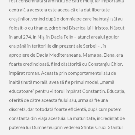
fost consemnată și amintită de către mulți, iar importanța
centrală a acesteia este aceea că el a dat libertate
creștinilor, venind după o domnie pe care înaintașii săi au
folosit-o cu tiranie, zdrobind Biserica lui Hristos. Născut
în anul 274, în Niș, în Dacia Felix – atunci arealul goților
era până în teritoriile din prezent ale Serbei – , în
apropiere de Dacia Mediteraneana. Mama sa, Elena, era
foarte credincioasă, fiind căsătorită cu Constanțiu Chlor,
împărat roman. Aceasta prin comportamentul său de
înaltă ținută morală, avea să fie primul model, ,,mamă
educatoare”, pentru viitorul împărat Constantin. Educația,
oferită de către aceasta fiului său, urma să fie una
discretă, dar totodată foarte eficientă, după cum putem
constanta din viața acestuia. La maturitate, încredințat de
puterea lui Dumnezeu prin vederea Sfintei Cruci, Sfântul