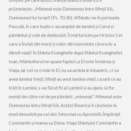
prăznuiește: ,,Minunat este Dumnezeu întru Sfinții Săi,
Dumnezeul lui Israel! (Ps. 70,36). Aflându-ne în perioada
Pascală, în care toate s-au umplut de lumină și Cerul și
pământul și cele de dedesubt, Îl mărturisim pe Hristos Cel
care a Înviat din morți și celor din morminte cărora le-a
dăruit viață! În Sfânta Evanghelie după Sfântul Evanghelist
Ioan, Mântuitorul ne spune faptul ca El este Învierea și
Viața, iar cel ce crede în El, nu va umbla în întuneric, ci va
avea lumina Vieții. Sfinții au avut lumina vieții, ca unii ce au
trăit în Lumină, s-au făcut fii ai Luminii și au ajuns să fie
numiți de către cei de pe pământ: ,,minunați”. Minunat este
Dumnezeu întru Sfinții Săi. Astăzi Biserica îi cinstește în
mod deosebit pe cei doi, Întocmai cu Apostolii, Împărații
Constantin și mama sa Elena. Viața Sfântului Constantin a