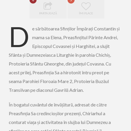
0
5
PARTAJEAZĂ
ÎMI PLACE
D
e sărbătoarea Sfinților Împărați Constantin și
mama sa Elena, Preasfințitul Părinte Andrei,
Episcopul Covasnei și Harghitei, a slujit
Sfânta și Dumnezeiasca Liturghie în parohia Chichiș,
Protoieria Sfântu Gheorghe, din județul Covasna. Cu
acest prilej, Preasfinția Sa a hirotonit întru preot pe
seama Parohiei Floroaia Mare 2, Protoieria Buzăul
Transilvan pe diaconul Gavrilă Adrian.
În bogatul cuvântul de învățătură, adresat de către
Preasfinția Sa credincioșilor prezenți, Chiriarhul a
conturat viața și activitatea în slujba lui Dumnezeu a
sfinților pe care astăzi Sfânta noastră Biserică îi