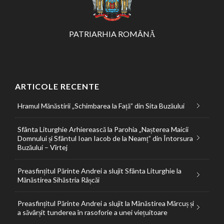
PATRIARHIA ROMÂNĂ
ARTICOLE RECENTE
Hramul Mănăstirii „Schimbarea la Față” din Sita Buzăului
Sfânta Liturghie Arhierească la Parohia „Nașterea Maicii
Domnului și Sfântul Ioan Iacob de la Neamț” din Întorsura
Buzăului – Vîrtej
Preasfințitul Părinte Andrei a slujit Sfânta Liturghie la
Mănăstirea Sihăstria Râșcăi
Preasfințitul Părinte Andrei a slujit la Mănăstirea Mărcuș și
a săvârșit tunderea în rasoforie a unei viețuitoare