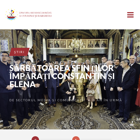
ŞTIRI
SĂRBĂTOAREA SFINȚILOR
ÎMPĂRAȚI CONSTANTIN ȘI
ELENA
DE
SECTORUL MEDIA ȘI COMUNICAȚII
1 AN ÎN URMĂ
•