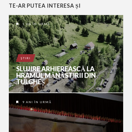
TE-AR PUTEA INTERESA ȘI
1 AN ÎN URMĂ
ŞTIRI
SLUJIRE ARHIEREASCĂ LA
HRAMUL MĂNĂSTIRII DIN
TULGHEȘ
9 ANI ÎN URMĂ