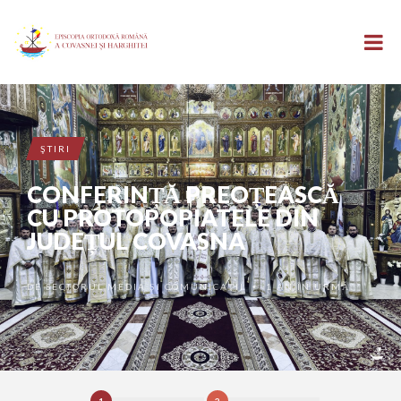
ŞTIRI
CONFERINȚĂ PREOȚEASCĂ
CU PROTOPOPIATELE DIN
JUDEȚUL COVASNA
DE
SECTORUL MEDIA ȘI COMUNICAȚII
1 AN ÎN URMĂ
•