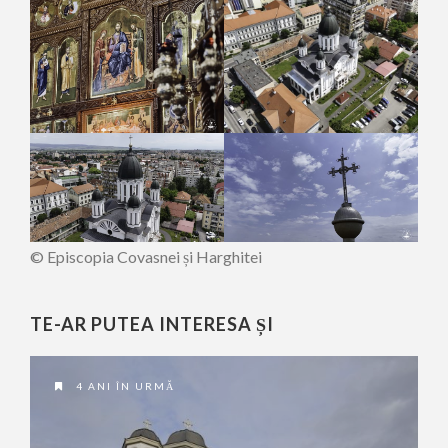
© Episcopia Covasnei și Harghitei
TE-AR PUTEA INTERESA ȘI
4 ANI ÎN URMĂ