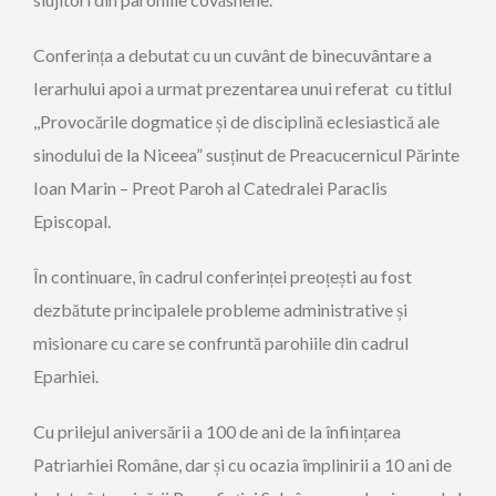
Conferința a debutat cu un cuvânt de binecuvântare a
Ierarhului apoi a urmat prezentarea unui referat cu titlul
,,Provocările dogmatice și de disciplină eclesiastică ale
sinodului de la Niceea” susținut de Preacucernicul Părinte
Ioan Marin – Preot Paroh al Catedralei Paraclis
Episcopal.
În continuare, în cadrul conferinței preoțești au fost
dezbătute principalele probleme administrative și
misionare cu care se confruntă parohiile din cadrul
Eparhiei.
Cu prilejul aniversării a 100 de ani de la înființarea
Patriarhiei Române, dar și cu ocazia împlinirii a 10 ani de