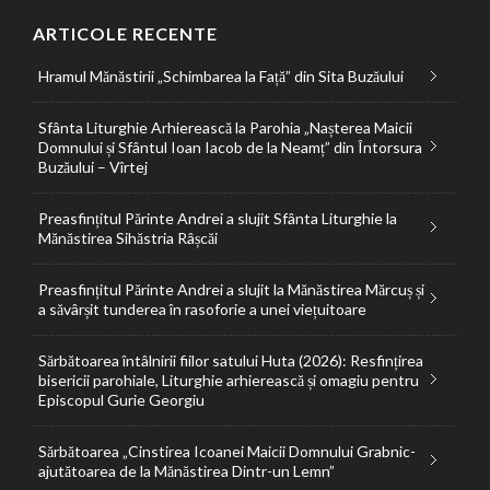
ARTICOLE RECENTE
Hramul Mănăstirii „Schimbarea la Față” din Sita Buzăului
Sfânta Liturghie Arhierească la Parohia „Nașterea Maicii
Domnului și Sfântul Ioan Iacob de la Neamț” din Întorsura
Buzăului – Vîrtej
Preasfințitul Părinte Andrei a slujit Sfânta Liturghie la
Mănăstirea Sihăstria Râșcăi
Preasfințitul Părinte Andrei a slujit la Mănăstirea Mărcuș și
a săvârșit tunderea în rasoforie a unei viețuitoare
Sărbătoarea întâlnirii fiilor satului Huta (2026): Resfințirea
bisericii parohiale, Liturghie arhierească și omagiu pentru
Episcopul Gurie Georgiu
Sărbătoarea „Cinstirea Icoanei Maicii Domnului Grabnic-
ajutătoarea de la Mănăstirea Dintr-un Lemn”