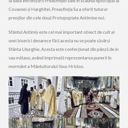
la data întronizării Preasfinției Sale în scaunul episcopal al
Covasnei și Harghitei, Preasfinția Sa a oferit tuturor
preoților din cele două Protopopiate Antimise noi.
Sfântul Antimis este cel mai important obiect de cult al
unei biserici deoarece fără acesta nu se poate săvârși
Sfânta Liturghie. Acesta este confecționat din pânză de in
sau mătase, având imprimată reprezentarea punerii în
mormânt a Mântuitorului Iisus Hristos.