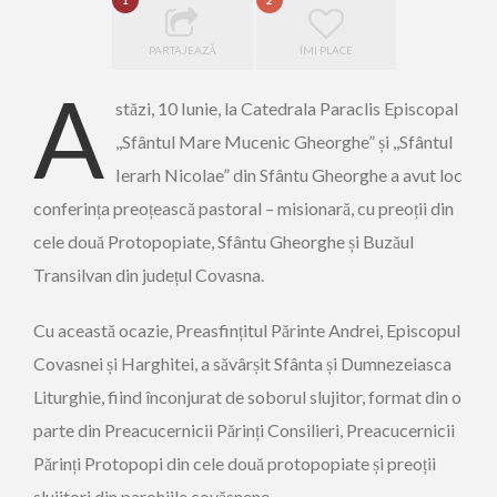
1
2
PARTAJEAZĂ
ÎMI PLACE
A
stăzi, 10 Iunie, la Catedrala Paraclis Episcopal
,,Sfântul Mare Mucenic Gheorghe” și ,,Sfântul
Ierarh Nicolae” din Sfântu Gheorghe a avut loc
conferința preoțească pastoral – misionară, cu preoții din
cele două Protopopiate, Sfântu Gheorghe și Buzăul
Transilvan din județul Covasna.
Cu această ocazie, Preasfințitul Părinte Andrei, Episcopul
Covasnei și Harghitei, a săvârșit Sfânta și Dumnezeiasca
Liturghie, fiind înconjurat de soborul slujitor, format din o
parte din Preacucernicii Părinți Consilieri, Preacucernicii
Părinți Protopopi din cele două protopopiate și preoții
slujitori din parohiile covăsnene.