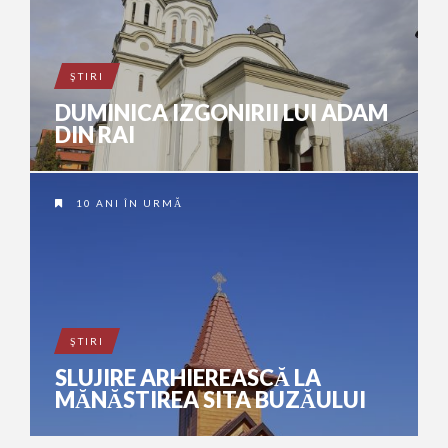
ŞTIRI
DUMINICA IZGONIRII LUI ADAM
DIN RAI
10 ANI ÎN URMĂ
ŞTIRI
SLUJIRE ARHIEREASCĂ LA
MĂNĂSTIREA SITA BUZĂULUI