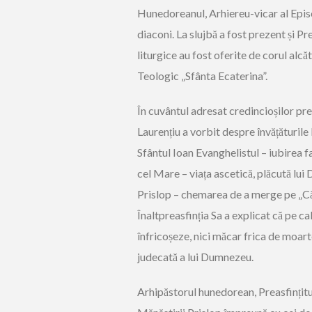
Hunedoreanul, Arhiereu-vicar al Episc
diaconi. La slujbă a fost prezent și P
liturgice au fost oferite de corul alcăt
Teologic „Sfânta Ecaterina”.
În cuvântul adresat credincioșilor pre
Laurențiu a vorbit despre învățăturile l
Sfântul Ioan Evanghelistul – iubirea 
cel Mare – viața ascetică, plăcută lui
Prislop – chemarea de a merge pe „C
Înaltpreasfinția Sa a explicat că pe c
înfricoșeze, nici măcar frica de moart
judecată a lui Dumnezeu.
Arhipăstorul hunedorean, Preasfințit