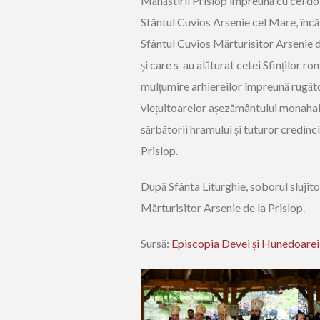
Mănăstirii Prislop împreună cu cei doi 
Sfântul Cuvios Arsenie cel Mare, încă d
Sfântul Cuvios Mărturisitor Arsenie de
și care s-au alăturat cetei Sfinților r
mulțumire arhiereilor împreună rugător
viețuitoarelor așezământului monahal, 
sărbătorii hramului și tuturor credinci
Prislop.
După Sfânta Liturghie, soborul slujit
Mărturisitor Arsenie de la Prislop.
Sursă:
Episcopia Devei și Hunedoarei