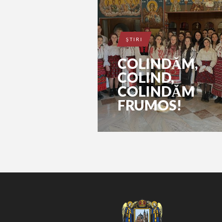
ŞTIRI
COLINDĂM,
COLIND,
COLINDĂM
FRUMOS!