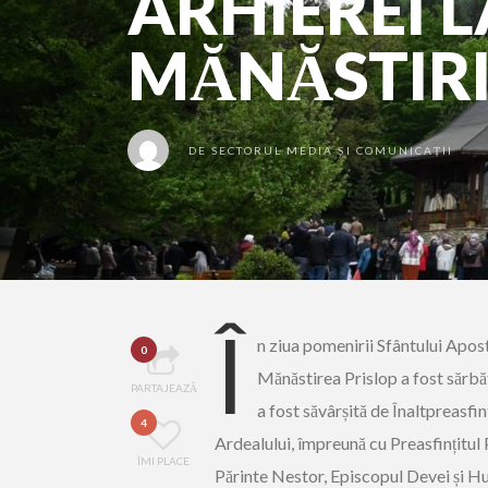
ARHIEREI 
MĂNĂSTIRI
DE
SECTORUL MEDIA ȘI COMUNICAȚII
Î
n ziua pomenirii Sfântului Apost
0
Mănăstirea Prislop a fost sărbă
PARTAJEAZĂ
a fost săvârșită de Înaltpreasfin
4
Ardealului, împreună cu Preasfințitul 
ÎMI PLACE
Părinte Nestor, Episcopul Devei și Hu