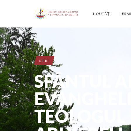
NOUTĂȚI
IERA
ŞTIRI
SFÂNTUL A
EVANGHELI
TEOLOGUL 