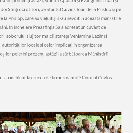
sfinți pomeniți astăzi, Sfântul Apostol și Evanghelist Ioan și
oi Sfinți ocrotitori, pe Sfântul Cuvios Ioan de la Prislop și pe
 la Prislop, care au viețuit și s-au nevoit în această mănăstire
omâni. În încheiere Preasfinția Sa a adresat un cuvânt de
i, soborului slujitor, maicii starețe Veniamina Lazăr și
autorităților locale și celor implicați în organizarea
oșilor pelerini prezenți astăzi la sărbătoarea Mănăstirii
or s-a închinat la crucea de la mormântul Sfântului Cuvios