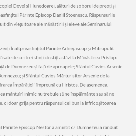
opiei Devei și Hunedoarei, alături de soborul de preoți și
reasfințitul Părinte Episcop Daniil Stoenescu. Răspunsurile
uit din viețuitoare ale mănăstirii și eleve ale Seminarului
zenți Înaltpreasfințitul Părinte Arhiepiscop și Mitropolit
ăsate de cei trei sfinți cinstiți astăzi la Mănăstirea Prislop:
față de Dumnezeu și față de aproapele; Sfântul Cuvios Arsenie
 Dumnezeu; și Sfântul Cuvios Mărturisitor Arsenie de la
ărarea Împărăției” împreună cu Hristos. De asemenea,
alea mântuirii nimic nu trebuie să ne înspăimânte sau să ne
e, ci doar grija pentru răspunsul cel bun la înfricoșătoarea
ul Părinte Episcop Nestor a amintit că Dumnezeu a rânduit