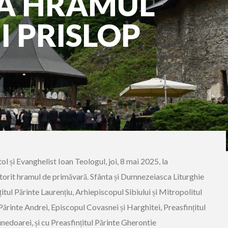
LA HRAMUL
I PRISLOP
ol și Evanghelist Ioan Teologul, joi, 8 mai 2025, la
torit hramul de primăvară. Sfânta și Dumnezeiasca Liturghie
țitul Părinte Laurențiu, Arhiepiscopul Sibiului și Mitropolitul
Părinte Andrei, Episcopul Covasnei și Harghitei, Preasfințitul
nedoarei, și cu Preasfințitul Părinte Gherontie