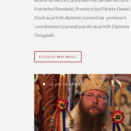
Patriarhul României, Preafericitul Părinte Daniel.
Elevii au primit diplome și premii iar profesorii
coordonatori și preoții parohi au primit Diploma
Omagială.
CITEȘTE MAI MULT
10 ANI ÎN URMĂ