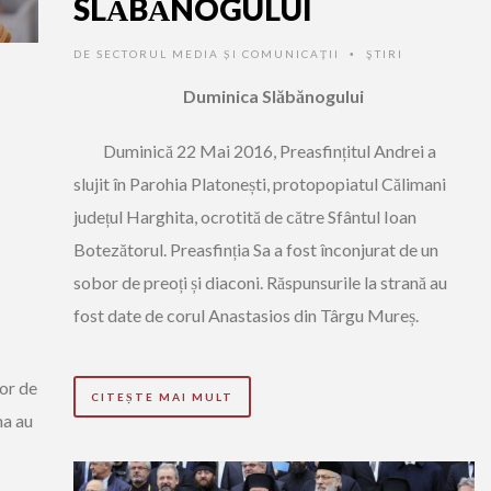
SLĂBĂNOGULUI
DE
SECTORUL MEDIA ȘI COMUNICAȚII
ŞTIRI
•
Duminica Slăbănogului
Duminică 22 Mai 2016, Preasfințitul Andrei a
slujit în Parohia Platonești, protopopiatul Călimani
județul Harghita, ocrotită de către Sfântul Ioan
Botezătorul. Preasfinția Sa a fost înconjurat de un
sobor de preoți și diaconi. Răspunsurile la strană au
fost date de corul Anastasios din Târgu Mureș.
bor de
CITEȘTE MAI MULT
na au