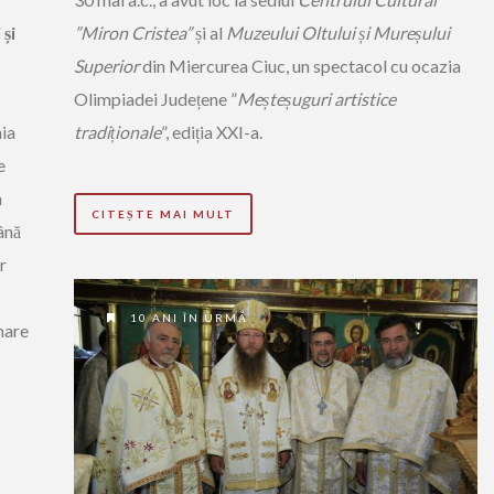
 și
”Miron Cristea”
și al
Muzeului Oltului și Mureșului
Superior
din Miercurea Ciuc, un spectacol cu ocazia
Olimpiadei Județene ”
Meșteșuguri artistice
hia
tradiționale
”, ediția XXI-a.
e
n
CITEȘTE MAI MULT
ână
r
10 ANI ÎN URMĂ
 mare