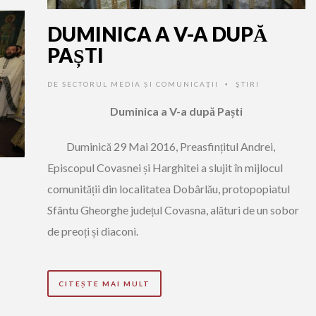
DUMINICA A V-A DUPĂ
PAȘTI
DE
SECTORUL MEDIA ȘI COMUNICAȚII
ŞTIRI
•
Duminica a V-a după Paști
Duminică 29 Mai 2016, Preasfințitul Andrei,
Episcopul Covasnei și Harghitei a slujit în mijlocul
comunității din localitatea Dobârlău, protopopiatul
Sfântu Gheorghe județul Covasna, alături de un sobor
de preoți și diaconi.
CITEȘTE MAI MULT