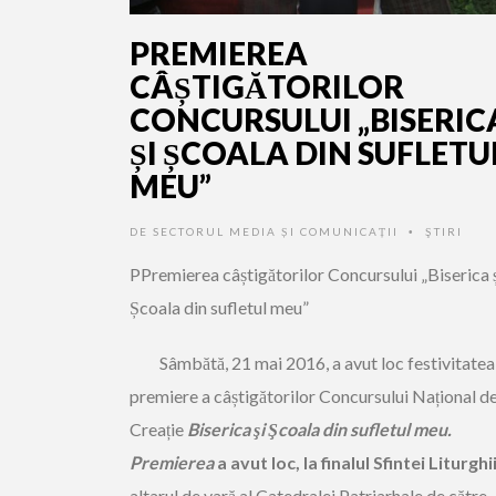
PREMIEREA
CÂȘTIGĂTORILOR
CONCURSULUI „BISERIC
ȘI ȘCOALA DIN SUFLETU
MEU”
DE
SECTORUL MEDIA ȘI COMUNICAȚII
ŞTIRI
•
PPremierea câștigătorilor Concursului „Biserica 
Școala din sufletul meu”
Sâmbătă, 21 mai 2016, a avut loc festivitatea
premiere a câștigătorilor Concursului Național d
Creație
Biserica şi Şcoala din sufletul meu.
Premierea
a avut loc, la finalul Sfintei Liturghii
altarul de vară al Catedralei Patriarhale de către