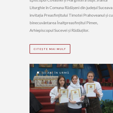
Liturghie în Comuna Rădășeni din județul Suceava 
invitația Preasfințitului Timotei Prahoveanul și cu
binecuvântarea Înaltpreasfințitul Pimen,
Arhiepiscopul Sucevei și Rădăuților.
CITEȘTE MAI MULT
10 ANI ÎN URMĂ