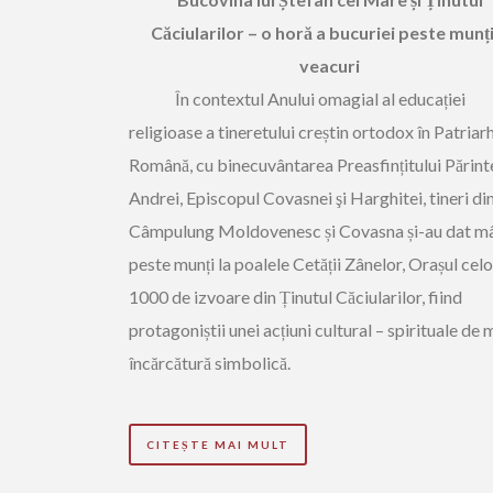
Căciularilor – o horă a bucuriei peste munți
veacuri
În contextul Anului omagial al educației
religioase a tineretului creștin ortodox în Patriar
Română, cu binecuvântarea Preasfințitului Părint
Andrei, Episcopul Covasnei şi Harghitei, tineri di
Câmpulung Moldovenesc și Covasna și-au dat m
peste munți la poalele Cetății Zânelor, Orașul celo
1000 de izvoare din Ținutul Căciularilor, fiind
protagoniștii unei acțiuni cultural – spirituale de
încărcătură simbolică.
CITEȘTE MAI MULT