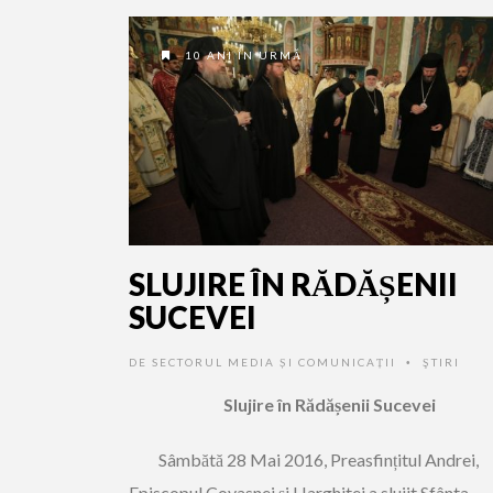
10 ANI ÎN URMĂ
SLUJIRE ÎN RĂDĂȘENII
SUCEVEI
DE
SECTORUL MEDIA ȘI COMUNICAȚII
ŞTIRI
•
Slujire în Rădășenii Sucevei
Sâmbătă 28 Mai 2016, Preasfințitul Andrei,
Episcopul Covasnei și Harghitei a slujit Sfânta