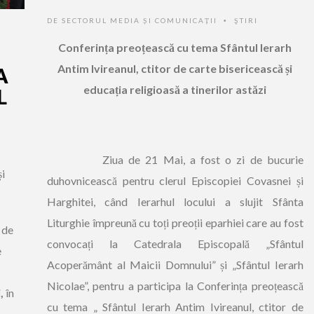
DE
SECTORUL MEDIA ȘI COMUNICAȚII
ŞTIRI
•
Conferința preoțească cu tema Sfântul Ierarh
Antim Ivireanul, ctitor de carte bisericească și
A
educația religioasă a tinerilor astăzi
L
Ziua de 21 Mai, a fost o zi de bucurie
și
duhovnicească pentru clerul Episcopiei Covasnei și
Harghitei, când Ierarhul locului a slujit Sfânta
Liturghie împreună cu toți preoții eparhiei care au fost
 de
convocați la Catedrala Episcopală „Sfântul
e
Acoperământ al Maicii Domnului” și „Sfântul Ierarh
Nicolae”, pentru a participa la Conferința preoțească
,
în
cu tema „ Sfântul Ierarh Antim Ivireanul, ctitor de