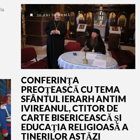
la
10 ANI ÎN URMĂ
CONFERINȚA
PREOȚEASCĂ CU TEMA
SFÂNTUL IERARH ANTIM
IVIREANUL, CTITOR DE
CARTE BISERICEASCĂ ȘI
EDUCAȚIA RELIGIOASĂ A
TINERILOR ASTĂZI