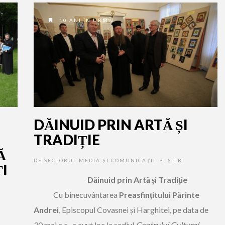
10 ANI ÎN URMĂ
DĂINUID PRIN ARTĂ ȘI
TRADIȚIE
Ă
DE
SECTORUL MEDIA ȘI COMUNICAȚII
ŞTIRI
•
I
Dăinuid prin Artă și Tradiție
Cu binecuvântarea
Preasfințitului Părinte
Andrei
, Episcopul Covasnei și Harghitei, pe data de
30 mai a.c., a avut loc la sediul
Centrului Cultural