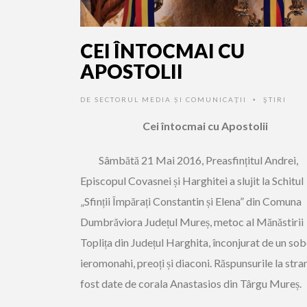
CEI ÎNTOCMAI CU
APOSTOLII
DE
SECTORUL MEDIA ȘI COMUNICAȚII
ŞTIRI
•
Cei întocmai cu Apostolii
Sâmbătă 21 Mai 2016, Preasfințitul Andrei,
Episcopul Covasnei și Harghitei a slujit la Schitul
„Sfinții Împărați Constantin și Elena” din Comuna
Dumbrăviora Județul Mureș, metoc al Mănăstirii
Toplița din Județul Harghita, înconjurat de un so
ieromonahi, preoți și diaconi. Răspunsurile la stra
fost date de corala Anastasios din Târgu Mureș.