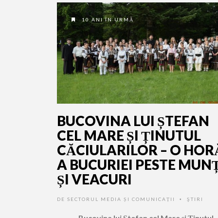
10 ANI ÎN URMĂ
BUCOVINA LUI ȘTEFAN
CEL MARE ȘI ȚINUTUL
CĂCIULARILOR – O HOR
A BUCURIEI PESTE MUNȚ
ȘI VEACURI
DE
SECTORUL MEDIA ȘI COMUNICAȚII
ŞTIRI
•
Bucovina lui Ștefan cel Mare și Ținutul