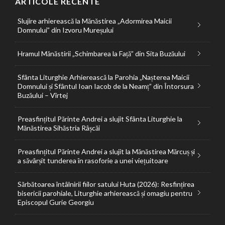
ARTICOLE RECENTE
Slujire arhierească la Mănăstirea „Adormirea Maicii
Domnului” din Izvoru Mureșului
Hramul Mănăstirii „Schimbarea la Față” din Sita Buzăului
Sfânta Liturghie Arhierească la Parohia „Nașterea Maicii
Domnului și Sfântul Ioan Iacob de la Neamț” din Întorsura
Buzăului – Vîrtej
Preasfințitul Părinte Andrei a slujit Sfânta Liturghie la
Mănăstirea Sihăstria Râșcăi
Preasfințitul Părinte Andrei a slujit la Mănăstirea Mărcuș și
a săvârșit tunderea în rasoforie a unei viețuitoare
Sărbătoarea întâlnirii fiilor satului Huta (2026): Resfințirea
bisericii parohiale, Liturghie arhierească și omagiu pentru
Episcopul Gurie Georgiu