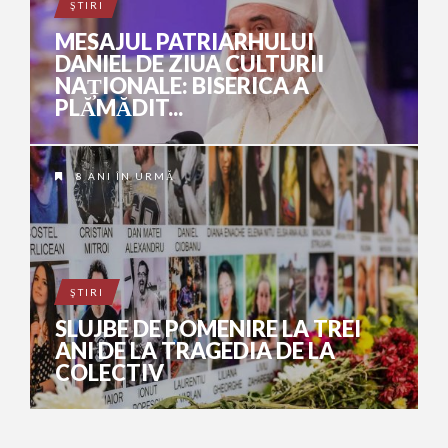
ŞTIRI
MESAJUL PATRIARHULUI
DANIEL DE ZIUA CULTURII
NAȚIONALE: BISERICA A
PLĂMĂDIT...
8 ANI ÎN URMĂ
ŞTIRI
SLUJBE DE POMENIRE LA TREI
ANI DE LA TRAGEDIA DE LA
COLECTIV