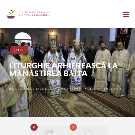
ŞTIRI
LITURGHIE ARHIEREASCĂ LA
MĂNĂSTIREA BĂIȚA
DE
SECTORUL MEDIA ȘI COMUNICAȚII
10 ANI ÎN URMĂ
•
0
0