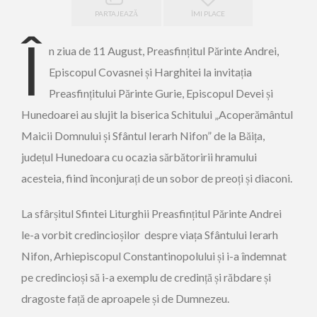
PARTAJEAZĂ
ÎMI PLACE
Î
n ziua de 11 August, Preasfințitul Părinte Andrei,
Episcopul Covasnei și Harghitei la invitația
Preasfințitului Părinte Gurie, Episcopul Devei și
Hunedoarei au slujit la biserica Schitului „Acoperământul
Maicii Domnului și Sfântul Ierarh Nifon” de la Băița,
județul Hunedoara cu ocazia sărbătoririi hramului
acesteia, fiind înconjurați de un sobor de preoți și diaconi.
La sfârșitul Sfintei Liturghii Preasfințitul Părinte Andrei
le-a vorbit credincioșilor despre viața Sfântului Ierarh
Nifon, Arhiepiscopul Constantinopolului și i-a îndemnat
pe credincioși să i-a exemplu de credință și răbdare și
dragoste față de aproapele și de Dumnezeu.