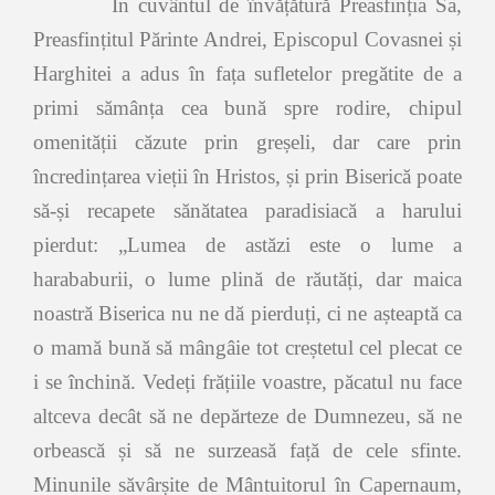
În cuvântul de învățătură Preasfinția Sa,
Preasfințitul Părinte Andrei, Episcopul Covasnei și
Harghitei a adus în fața sufletelor pregătite de a
primi sămânța cea bună spre rodire, chipul
omenității căzute prin greșeli, dar care prin
încredințarea vieții în Hristos, și prin Biserică poate
să-și recapete sănătatea paradisiacă a harului
pi
e
rdut: „Lumea de astăzi este o lume a
harababurii, o lume plină de răutăți, dar maica
noastră Biserica nu ne dă pierduți, ci ne așteaptă ca
o mamă bună să mângâie tot creștetul cel plecat ce
i se închină. Vedeți frățiile voastre, păcatul nu face
altceva decât să ne depărteze de Dumnezeu, să ne
orbească și să ne surzeasă față de cele sfinte.
Minunile săvârșite de Mântuitorul în Capernaum,