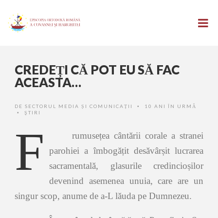
CREDEȚI CĂ POT EU SĂ FAC
ACEASTA…
DE
SECTORUL MEDIA ȘI COMUNICAȚII
10 ANI ÎN URMĂ
•
ŞTIRI
•
F
rumusețea cântării corale a stranei
parohiei a îmbogățit desăvârșit lucrarea
sacramentală, glasurile credincioșilor
devenind asemenea unuia, care are un
singur scop, anume de a-L lăuda pe Dumnezeu.