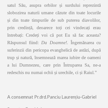
satul Său, asupra orbilor și surdului reprezintă
slobozirea naturii umane căzute din toate locurile
și din toate timpurile de sub puterea diavolilor,
prin credință, deoarece toți cei vindecați erau
întrebați: Credeți voi că pot Eu să fac aceasta?
Răspunsul fiind:
Da Doamne!.
Îngemănarea cu
suferinzii din pericopa evanghelică de astăzi, după
trup și natură, însemnează marea iubire de oameni
a lui Dumnezeu, care prin Întruparea Sa, ne-a
redeschis nu numai ochii și urechile, ci și Raiul.”
A consemnat Pr.drd.Panciu Laurențiu-Gabriel