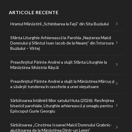
ARTICOLE RECENTE
Hramul Mănăstirii „Schimbarea la Față” din Sita Buzăului
Sfânta Liturghie Arhierească la Parohia „Nașterea Maicii
Domnului și Sfântul Ioan Iacob de la Neamț” din Întorsura
Buzăului – Vîrtej
Preasfințitul Părinte Andrei a slujit Sfânta Liturghie la
Mănăstirea Sihăstria Râșcăi
Preasfințitul Părinte Andrei a slujit la Mănăstirea Mărcuș și
a săvârșit tunderea în rasoforie a unei viețuitoare
Sărbătoarea întâlnirii fiilor satului Huta (2026): Resfințirea
bisericii parohiale, Liturghie arhierească și omagiu pentru
Episcopul Gurie Georgiu
Sărbătoarea „Cinstirea Icoanei Maicii Domnului Grabnic-
ajutătoarea de la Mănăstirea Dintr-un Lemn”