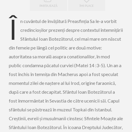
PARTAJEAZĂ
ÎMI PLACE
Î
n cuvântul de învățătură Preasfinția Sa le-a vorbit
credincioșilor prezenți despre contextul întemnițării
Sfântului Ioan Botezătorul, cel mai mare om născut
din femeie pe lângă cel politic are două motive:
autoritatea sa morală asupra conationalilor, în mod
public condamna păcatul curviei (Matei 14 :3-5). Un an a
fost închis în temnița din Macherus apoi a fost speculat
momentul zilei de naștere al lui Irod, origine faraonică,
după care a fost decapitat. Sfântul Ioan Botezătorul a
fost înmormântat în Sevastia de către ucenicii săi. Capul
sfântului se păstrează în muzeul Topkai din Istanbul.
Creștinii, evreii și musulmanii cinstesc Sfintele Moaște ale
Sfântului Ioan Botezătorul. În icoana Dreptului Judecător,