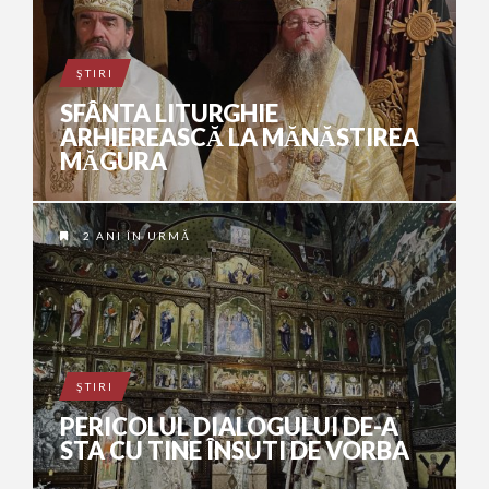
ŞTIRI
SFÂNTA LITURGHIE
ARHIEREASCĂ LA MĂNĂSTIREA
MĂGURA
2 ANI ÎN URMĂ
ŞTIRI
PERICOLUL DIALOGULUI DE-A
STA CU TINE ÎNSUTI DE VORBA