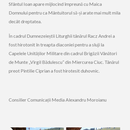
Sfântul Ioan apare mijlocind împreună cu Maica
Domnului pentru ca Mântuitorul să-și arate mai mult mila
decât dreptatea.
În cadrul Dumnezeieștii Liturghii tânărul Racz Andrei a
fost hirotonit în treapta diaconiei pentru a sluji la
Capelele Unităților Militare din cadrul Brigăzii Vânători
de Munte „Virgil Bădulescu” din Miercurea Ciuc. Tânărul
preot Pintilie Ciprian a fost hirotesit duhovnic.
Consilier Comunicații Media Alexandru Moroianu