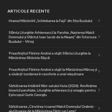
ARTICOLE RECENTE
Hramul Mănăstirii „Schimbarea la Față” din Sita Buzăului
Sfânta Liturghie Arhierească la Parohia „Nașterea Maicii
Domnului și Sfântul Ioan Iacob de la Neamț” din Întorsura
Buzăului – Vîrtej
Preasfințitul Părinte Andrei a slujit Sfânta Liturghie la
Mănăstirea Sihăstria Râșcăi
Preasfințitul Părinte Andrei a slujit la Mănăstirea Mărcuș și
a săvârșit tunderea în rasoforie a unei viețuitoare
Sărbătoarea întâlnirii fiilor satului Huta (2026): Resfințirea
bisericii parohiale, Liturghie arhierească și omagiu pentru
Episcopul Gurie Georgiu
Sărbătoarea „Cinstirea Icoanei Maicii Domnului Grabnic-
ajutătoarea de la Mănăstirea Dintr-un Lemn”