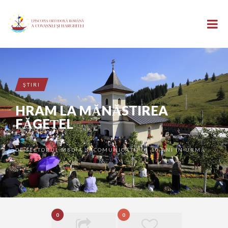
ŞTIRI
HRAM LA MĂNĂSTIREA
FĂGEȚEL
DE
SECTORUL MEDIA ȘI COMUNICAȚII
10 ANI ÎN URMĂ
•
0
0