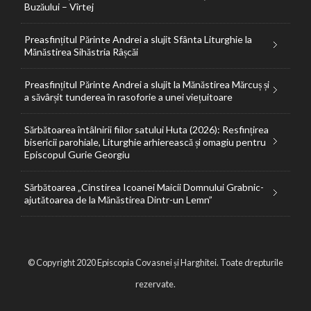
Buzăului – Vîrtej
Preasfințitul Părinte Andrei a slujit Sfânta Liturghie la
Mănăstirea Sihăstria Râșcăi
Preasfințitul Părinte Andrei a slujit la Mănăstirea Mărcuș și
a săvârșit tunderea în rasoforie a unei viețuitoare
Sărbătoarea întâlnirii fiilor satului Huta (2026): Resfințirea
bisericii parohiale, Liturghie arhierească și omagiu pentru
Episcopul Gurie Georgiu
Sărbătoarea „Cinstirea Icoanei Maicii Domnului Grabnic-
ajutătoarea de la Mănăstirea Dintr-un Lemn”
© Copyright 2020 Episcopia Covasnei și Harghitei. Toate drepturile
rezervate.