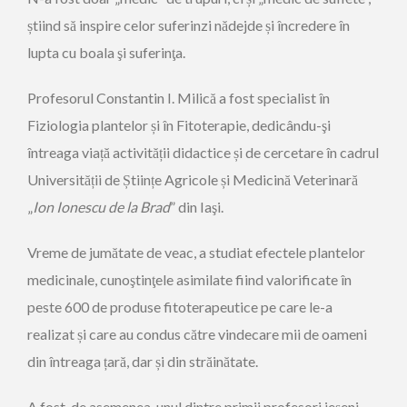
știind să inspire celor suferinzi nădejde și încredere în
lupta cu boala şi suferinţa.
Profesorul Constantin I. Milică a fost specialist în
Fiziologia plantelor și în Fitoterapie, dedicându-şi
întreaga viață activității didactice și de cercetare în cadrul
Universității de Științe Agricole și Medicină Veterinară
„
Ion Ionescu de la Brad
” din Iaşi.
Vreme de jumătate de veac, a studiat efectele plantelor
medicinale, cunoştinţele asimilate fiind valorificate în
peste 600 de produse fitoterapeutice pe care le-a
realizat și care au condus către vindecare mii de oameni
din întreaga țară, dar și din străinătate.
A fost, de asemenea, unul dintre primii profesori ieșeni