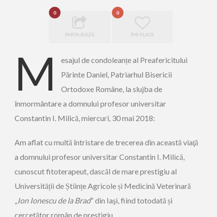
0
0
PARTAJEAZĂ
ÎMI PLACE
M
esajul de condoleanțe al Preafericitului
Părinte Daniel, Patriarhul Bisericii
Ortodoxe Române, la slujba de
înmormântare a domnului profesor universitar
Constantin I. Milică, miercuri, 30 mai 2018:
Am aflat cu multă întristare de trecerea din această viaţă
a domnului profesor universitar Constantin I. Milică,
cunoscut fitoterapeut, dascăl de mare prestigiu al
Universității de Științe Agricole și Medicină Veterinară
„
Ion Ionescu de la Brad
” din Iaşi, fiind totodată și
cercetător român de prestigiu.