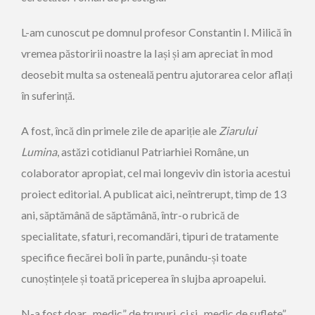
L-am cunoscut pe domnul profesor Constantin I. Milică în
vremea păstoririi noastre la Iași și am apreciat în mod
deosebit multa sa osteneală pentru ajutorarea celor aflați
în suferință.
A fost, încă din primele zile de apariție ale
Ziarului
Lumina
, astăzi cotidianul Patriarhiei Române, un
colaborator apropiat, cel mai longeviv din istoria acestui
proiect editorial. A publicat aici, neîntrerupt, timp de 13
ani, săptămână de săptămână, într-o rubrică de
specialitate, sfaturi, recomandări, tipuri de tratamente
specifice fiecărei boli în parte, punându-și toate
cunoștințele și toată priceperea în slujba aproapelui.
N-a fost doar „medic” de trupuri, ci și „medic de suflete”,