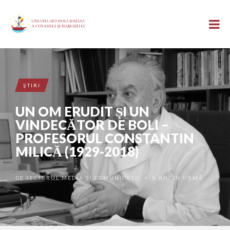
ŞTIRI
UN OM ERUDIT ŞI UN
VINDECĂTOR DE BOLI –
PROFESORUL CONSTANTIN
MILICĂ (1929-2018)
DE
SECTORUL MEDIA ȘI COMUNICAȚII
8 ANI ÎN URMĂ
•