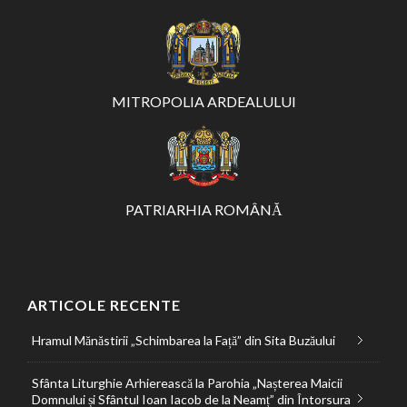
MITROPOLIA ARDEALULUI
PATRIARHIA ROMÂNĂ
ARTICOLE RECENTE
Hramul Mănăstirii „Schimbarea la Față” din Sita Buzăului
Sfânta Liturghie Arhierească la Parohia „Nașterea Maicii
Domnului și Sfântul Ioan Iacob de la Neamț” din Întorsura