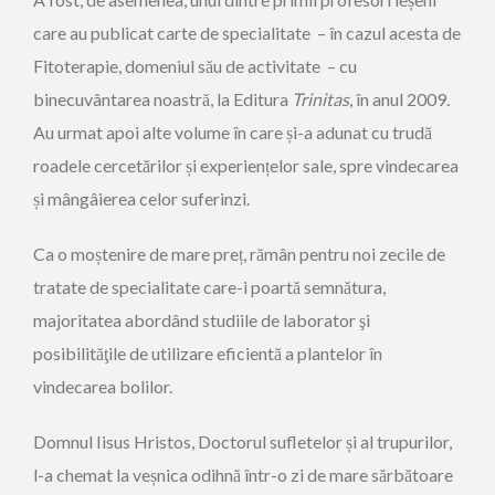
care au publicat carte de specialitate – în cazul acesta de
Fitoterapie, domeniul său de activitate – cu
binecuvântarea noastră, la Editura
Trinitas
, în anul 2009.
Au urmat apoi alte volume în care și-a adunat cu trudă
roadele cercetărilor și experiențelor sale, spre vindecarea
și mângâierea celor suferinzi.
Ca o moștenire de mare preț, rămân pentru noi zecile de
tratate de specialitate care-i poartă semnătura,
majoritatea abordând studiile de laborator şi
posibilităţile de utilizare eficientă a plantelor în
vindecarea bolilor.
Domnul Iisus Hristos, Doctorul sufletelor și al trupurilor,
l-a chemat la veșnica odihnă într-o zi de mare sărbătoare