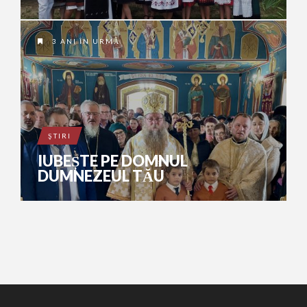
3 ANI ÎN URMĂ
ŞTIRI
IUBEȘTE PE DOMNUL
DUMNEZEUL TĂU