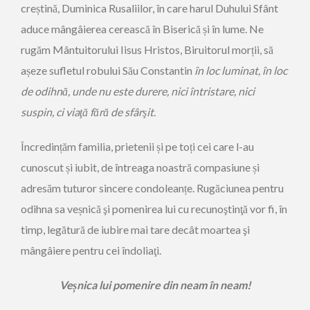
creștină, Duminica Rusaliilor, în care harul Duhului Sfânt
aduce mângâierea cerească în Biserică și în lume. Ne
rugăm Mântuitorului Iisus Hristos, Biruitorul morții, să
așeze sufletul robului Său Constantin
î
n loc luminat, în loc
de odihnă, unde nu este durere, nici întristare, nici
suspin, ci viaţă fără de sfârşit
.
Încredințăm familia, prietenii și pe toți cei care l-au
cunoscut și iubit, de întreaga noastră compasiune și
adresăm tuturor sincere condoleanțe. Rugăciunea pentru
odihna sa veșnică şi pomenirea lui cu recunoştinţă vor fi, în
timp, legătură de iubire mai tare decât moartea şi
mângâiere pentru cei îndoliaţi.
Ve
ș
nica lui pomenire din neam în neam!