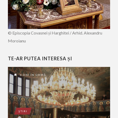
© Episcopia Covasnei și Harghitei / Arhid. Alexandru
Moroianu
TE-AR PUTEA INTERESA ȘI
6 ANI ÎN URMĂ
ŞTIRI