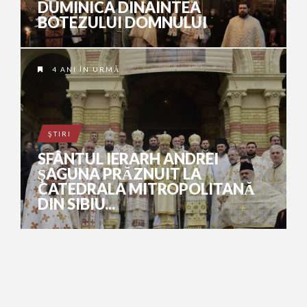
DUMINICA DINAINTEA
BOTEZULUI DOMNULUI
4 ANI ÎN URMĂ
ŞTIRI
SFÂNTUL IERARH ANDREI
ŞAGUNA PRĂZNUIT LA
CATEDRALA MITROPOLITANĂ
DIN SIBIU...