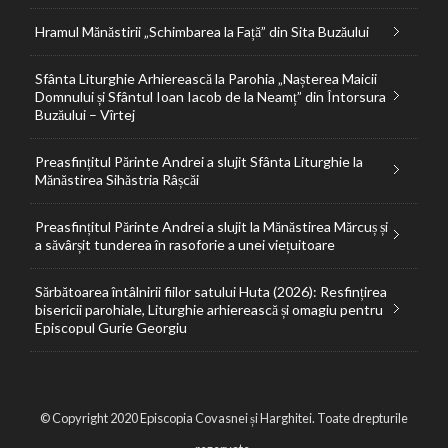
Hramul Mănăstirii „Schimbarea la Față” din Sita Buzăului
Sfânta Liturghie Arhierească la Parohia „Nașterea Maicii
Domnului și Sfântul Ioan Iacob de la Neamț” din Întorsura
Buzăului – Vîrtej
Preasfințitul Părinte Andrei a slujit Sfânta Liturghie la
Mănăstirea Sihăstria Râșcăi
Preasfințitul Părinte Andrei a slujit la Mănăstirea Mărcuș și
a săvârșit tunderea în rasoforie a unei viețuitoare
Sărbătoarea întâlnirii fiilor satului Huta (2026): Resfințirea
bisericii parohiale, Liturghie arhierească și omagiu pentru
Episcopul Gurie Georgiu
© Copyright 2020 Episcopia Covasnei și Harghitei. Toate drepturile