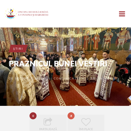
ŞTIRI
PRAZNICUL BUNEI VESTIRI
DE
SECTORUL MEDIA ȘI COMUNICAȚII
2 ANI ÎN URMĂ
•
0
8
PARTAJEAZĂ
ÎMI PLACE