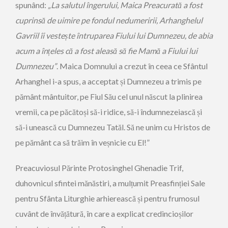
spunând:
„La salutul îngerului, Maica Preacurată a fost
cuprinsă de uimire pe fondul nedumeririi, Arhanghelul
Gavriil îi vestește întruparea Fiului lui Dumnezeu, de abia
acum a înțeles că a fost aleasă să fie Mamă a Fiului lui
Dumnezeu”
. Maica Domnului a crezut în ceea ce Sfântul
Arhanghel i-a spus, a acceptat și Dumnezeu a trimis pe
pământ mântuitor, pe Fiul Său cel unul născut la plinirea
vremii, ca pe păcătoși să-i ridice, să-i îndumnezeiască și
să-i unească cu Dumnezeu Tatăl. Să ne unim cu Hristos de
pe pământ ca să trăim în veșnicie cu El!”
Preacuviosul Părinte Protosinghel Ghenadie Trif,
duhovnicul sfintei mănăstiri, a mulțumit Preasfinției Sale
pentru Sfânta Liturghie arhierească și pentru frumosul
cuvânt de învățătură, în care a explicat credincioșilor