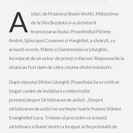
A
stăzi, de Praznicul Bunei Vestiri, Mănăstirea
de la Sita Buzăului și-a sărbătorit
hramul paraclisului. Preasfințitul Părinte
Andrei, Episcopul Covasnei și Harghitei, a săvârșit, cu
această ocazie, Sfânta și Dumnezeiasca Liturghie,
înconjurat de un sobor de preoți și diaconi. Răspunsurile la
strană au fost date de către obștea sfintei mănăstiri.
După otpustul Sfintei Liturghii, Preasfinția Sa a rostit un
bogat cuvânt de învățătură credincioșilor
prezenți,despre Sărbătoarea de astăzi: ,,Despre
sărbătoarea de astăzi ne vorbește foarte frumos Sfântul
Evanghelist Luca. Trebuie să precizăm că această
sărbătoare a Bunei Vestiri a început să fie prăznuită de