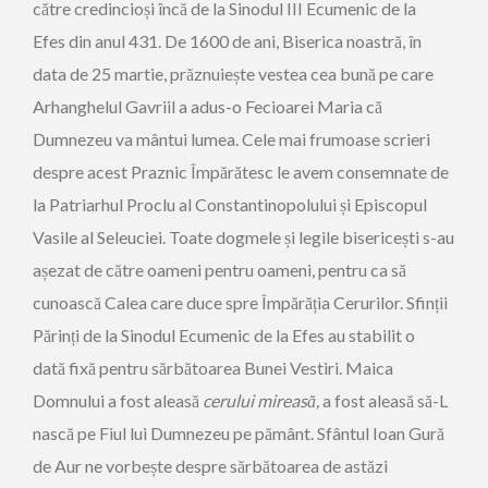
către credincioși încă de la Sinodul III Ecumenic de la
Efes din anul 431. De 1600 de ani, Biserica noastră, în
data de 25 martie, prăznuiește vestea cea bună pe care
Arhanghelul Gavriil a adus-o Fecioarei Maria că
Dumnezeu va mântui lumea. Cele mai frumoase scrieri
despre acest Praznic Împărătesc le avem consemnate de
la Patriarhul Proclu al Constantinopolului și Episcopul
Vasile al Seleuciei. Toate dogmele și legile bisericești s-au
așezat de către oameni pentru oameni, pentru ca să
cunoască Calea care duce spre Împărăția Cerurilor. Sfinții
Părinți de la Sinodul Ecumenic de la Efes au stabilit o
dată fixă pentru sărbătoarea Bunei Vestiri. Maica
Domnului a fost aleasă
cerului mireasă,
a fost aleasă să-L
nască pe Fiul lui Dumnezeu pe pământ. Sfântul Ioan Gură
de Aur ne vorbește despre sărbătoarea de astăzi