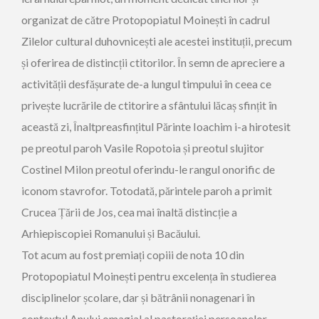
organizat de către Protopopiatul Moinești în cadrul
Zilelor cultural duhovnicești ale acestei instituții, precum
și oferirea de distincții ctitorilor. În semn de apreciere a
activității desfășurate de-a lungul timpului în ceea ce
privește lucrările de ctitorire a sfântului lăcaș sfințit în
această zi, Înaltpreasfințitul Părinte Ioachim i-a hirotesit
pe preotul paroh Vasile Ropotoia și preotul slujitor
Costinel Milon preotul oferindu-le rangul onorific de
iconom stavrofor. Totodată, părintele paroh a primit
Crucea Țării de Jos, cea mai înaltă distincție a
Arhiepiscopiei Romanului și Bacăului.
Tot acum au fost premiați copiii de nota 10 din
Protopopiatul Moinești pentru excelența în studierea
disciplinelor școlare, dar și bătrânii nonagenari în
contextul Anului omagial al pastorației persoanelor