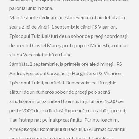
parohial unic în zonă.
Manifestările dedicate acestui eveniment au debutat în
seara zilei de vineri, 1 septembrie când PS Visarion,
Episcopul Tulcii, alături de un sobor de preoți coordonați
de preotul Costel Mareș, protopop de Moinești, a oficiat
slujba Vecerniei unită cu Litia.
Sâmbătă, 2 septembrie, la primele ore ale dimineții, PS
Andrei, Episcopul Covasnei și Harghitei și PS Visarion,
Episcopul Tulcii, au oficiat Dumnezeiasca Liturghie
alături de un numeros sobor de preoți pe o scenă
amplasată în proximitea Bisericii. În jurul orei 10.00 cei
peste 2000 de credincioși, împreună cu ierarhii și preoții,
l-au întâmpinat pe Înaltpreasfințitul Părinte Ioachim,
Arhiepiscopul Romanului și Bacăului. Au urmat cuvântul
ierarhului eparhiot, un moment dedicat tinerilor și