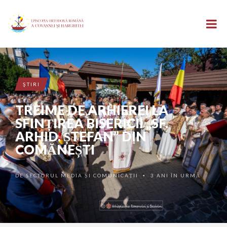
ŞTIRI
TREIME DE ARHIEREI LA
SFINȚIREA BISERICII „SF.
ARHID. ȘTEFAN” DIN
COMĂNEȘTI
DE
SECTORUL MEDIA ȘI COMUNICAȚII
3 ANI ÎN URMĂ
•