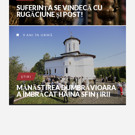
SUFERINȚA SE VINDECĂ CU
RUGĂCIUNE ȘI POST!
9 ANI ÎN URMĂ
ŞTIRI
MĂNĂSTIREA DUMBRĂVIOARA
A ÎMBRĂCAT HAINA SFINȚIRII