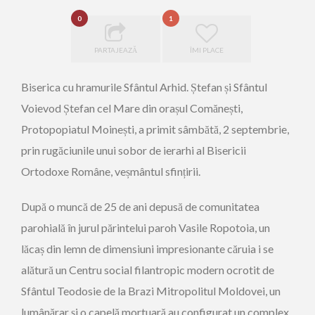
0
1
PARTAJEAZĂ
ÎMI PLACE
Biserica cu hramurile Sfântul Arhid. Ștefan și Sfântul
Voievod Ștefan cel Mare din orașul Comănești,
Protopopiatul Moinești, a primit sâmbătă, 2 septembrie,
prin rugăciunile unui sobor de ierarhi al Bisericii
Ortodoxe Române, veșmântul sfințirii.
După o muncă de 25 de ani depusă de comunitatea
parohială în jurul părintelui paroh Vasile Ropotoia, un
lăcaș din lemn de dimensiuni impresionante căruia i se
alătură un Centru social filantropic modern ocrotit de
Sfântul Teodosie de la Brazi Mitropolitul Moldovei, un
lumânărar și o capelă mortuară au configurat un complex