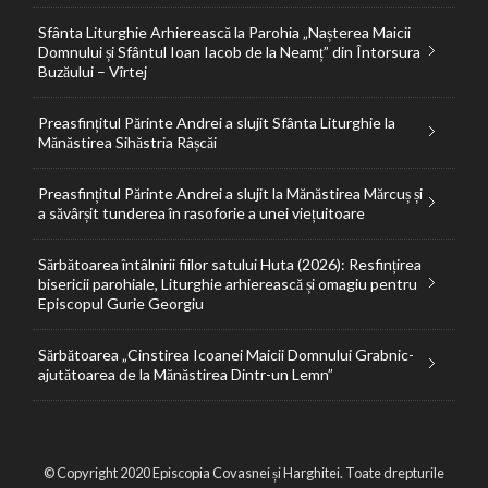
Sfânta Liturghie Arhierească la Parohia „Nașterea Maicii
Domnului și Sfântul Ioan Iacob de la Neamț” din Întorsura
Buzăului – Vîrtej
Preasfințitul Părinte Andrei a slujit Sfânta Liturghie la
Mănăstirea Sihăstria Râșcăi
Preasfințitul Părinte Andrei a slujit la Mănăstirea Mărcuș și
a săvârșit tunderea în rasoforie a unei viețuitoare
Sărbătoarea întâlnirii fiilor satului Huta (2026): Resfințirea
bisericii parohiale, Liturghie arhierească și omagiu pentru
Episcopul Gurie Georgiu
Sărbătoarea „Cinstirea Icoanei Maicii Domnului Grabnic-
ajutătoarea de la Mănăstirea Dintr-un Lemn”
© Copyright 2020 Episcopia Covasnei și Harghitei. Toate drepturile