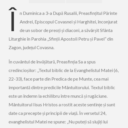
Î
n Duminica a 3-a După Rusalii, Preasfințitul Părinte
Andrei, Episcopul Covasnei și Harghitei, înconjurat
de un sobor de preoți și diaconi, a săvârșit Sfânta
Liturghie în Parohia „Sfinții Apostoli Petru și Pavel” din
Zagon, județul Covasna.
În cuvântul de învățătură, Preasfinția Sa a spus
credincioșilor: „Textul biblic de la Evanghelistul Matei (6,
22-33), face parte din Predica de pe Munte, cea mai
importantă dintre predicile Mântuitorului. Textul biblic
este un îndemn la echilibru între muncă și rugăciune.
Mântuitorul Iisus Hristos a rostit aceste sentințe și sunt
date ca precepte și principii de viață. În versetul 24,
evanghelistul Matei ne spune: „Nu puteți să slujiți lui