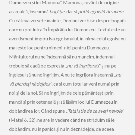
Dumnezeu și lui Mamona”. Mamona, cuvânt de origine
aramaică, înseamnă
bogăție
, dar și
poftă egoistă de avere
.
Cu câteva versete înainte, Domnul vorbise despre bogații
care nu pot intra în Împărăția lui Dumnezeu. Textul este un
avertisment împotriva egoismului, în inima celui egoist nu
mai este loc pentru nimeni, nici pentru Dumnezeu.
Mântuitorul nu ne îndeamnă să nu muncim, îndemnul
trebuie să cadă pe expresia „
nu vă îngrijorați
” și nu pe
înțelesul să nu ne îngrijim. A nu te îngrijora înseamnă „
nu
vă pierdeți nădejdea
”, ca și cum totul ar veni numai prin
noi și de la noi. Să ne îngrijim de cele pământești prin
muncă și prin osteneală și să lăsăm loc lui Dumnezeu în
dobândirea lor. Când spune „
Tatăl știe de ce aveți nevoie
”
(Matei 6, 32), ne are în vedere când ne străduim să le
dobândim, nu în panică și nu în deznădejde, de aceea