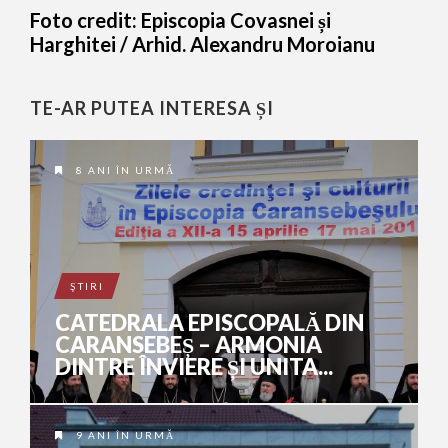
Foto credit: Episcopia Covasnei și
Harghitei / Arhid. Alexandru Moroianu
TE-AR PUTEA INTERESA ȘI
8 ANI ÎN URMĂ
ŞTIRI
CATEDRALA EPISCOPALĂ DIN
CARANSEBEȘ – ARMONIA
DINTRE ÎNVIERE ȘI UNITA...
9 ANI ÎN URMĂ