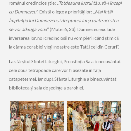
românul credincios știe: „
Totdeauna lucrul tău, să-l începi
cu Dumnezeu
”. Există o lege a priorităților: „
Mai întâi
Împărăția lui Dumnezeu și dreptatea lui și toate acestea
se vor adăuga vouă
” (Matei 6, 33). Dumnezeu exclude
inversarea lor, noi credincioșii nu vom pierii când știm că
la cârma corabiei vieții noastre este Tatăl cel din Ceruri”.
La sfârșitul Sfintei Liturghii, Preasfinția Sa a binecuvântat
cele două tetrapoade care vor fi așezate în fața
catapetesmei, iar după Sfânta Liturghie a binecuvântat
biblioteca și sala de ședințe a parohiei.