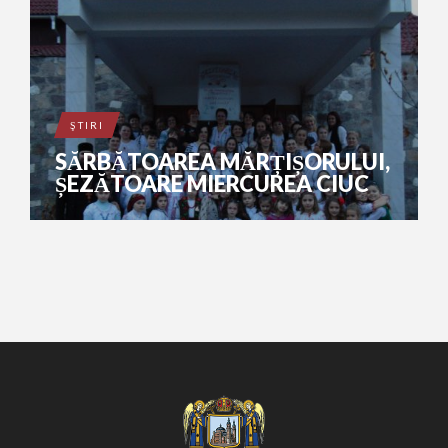
ŞTIRI
SĂRBĂTOAREA MĂRȚIȘORULUI,
ȘEZĂTOARE MIERCUREA CIUC