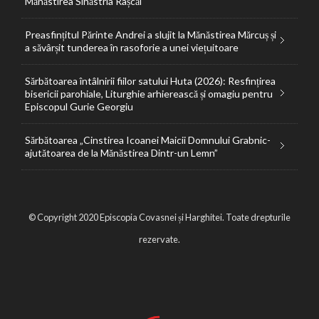
Mănăstirea Sihăstria Râșcăi
Preasfințitul Părinte Andrei a slujit la Mănăstirea Mărcuș și
a săvârșit tunderea în rasoforie a unei viețuitoare
Sărbătoarea întâlnirii fiilor satului Huta (2026): Resfințirea
bisericii parohiale, Liturghie arhierească și omagiu pentru
Episcopul Gurie Georgiu
Sărbătoarea „Cinstirea Icoanei Maicii Domnului Grabnic-
ajutătoarea de la Mănăstirea Dintr-un Lemn”
© Copyright 2020 Episcopia Covasnei și Harghitei. Toate drepturile
rezervate.