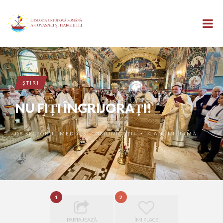
ŞTIRI
NU FIȚI ÎNGRIJORAȚI!
DE
SECTORUL MEDIA ȘI COMUNICAȚII
4 ANI ÎN URMĂ
•
1
2
PARTAJEAZĂ
ÎMI PLACE