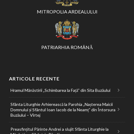
MITROPOLIA ARDEALULUI
PATRIARHIA ROMÂNĂ
ARTICOLE RECENTE
Hramul Mănăstirii „Schimbarea la Față” din Sita Buzăului
Sfânta Liturghie Arhierească la Parohia „Nașterea Maicii
Domnului și Sfântul Ioan Iacob de la Neamț” din Întorsura
Buzăului – Vîrtej
Preasfințitul Părinte Andrei a slujit Sfânta Liturghie la