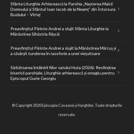
Sfânta Liturghie Arhierească la Parohia „Nașterea Maicii
Domnului și Sfântul Ioan Iacob de la Neamț” din Întorsura
Buzăului – Vîrtej
Preasfințitul Părinte Andrei a slujit Sfânta Liturghie la
Mănăstirea Sihăstria Râșcăi
Preasfințitul Părinte Andrei a slujit la Mănăstirea Mărcuș și
a săvârșit tunderea în rasoforie a unei viețuitoare
Sărbătoarea întâlnirii fiilor satului Huta (2026): Resfințirea
bisericii parohiale, Liturghie arhierească și omagiu pentru
Episcopul Gurie Georgiu
© Copyright 2020 Episcopia Covasnei și Harghitei. Toate drepturile
rezervate.