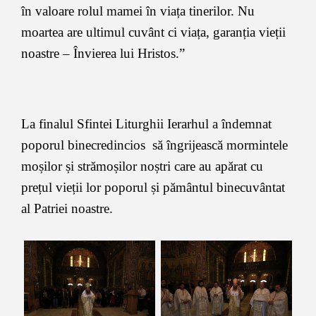
în valoare rolul mamei în viața tinerilor. Nu
moartea are ultimul cuvânt ci viața, garanția vieții
noastre – Învierea lui Hristos.”
La finalul Sfintei Liturghii Ierarhul a îndemnat
poporul binecredincios să îngrijească mormintele
moșilor și strămoșilor noștri care au apărat cu
prețul vieții lor poporul și pământul binecuvântat
al Patriei noastre.