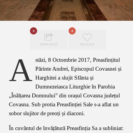
0
4
PARTAJEAZĂ
ÎMI PLACE
A
stăzi, 8 Octombrie 2017, Preasfințitul
Părinte Andrei, Episcopul Covasnei și
Harghitei a slujit Sfânta și
Dumnezeiasca Liturghie în Parohia
„Înălțarea Domnului” din orașul Covasna județul
Covasna. Sub protia Preasfinției Sale s-a aflat un
sobor slujitor de preoți și diaconi.
În cuvântul de învățătură Preasfinția Sa a subliniat: