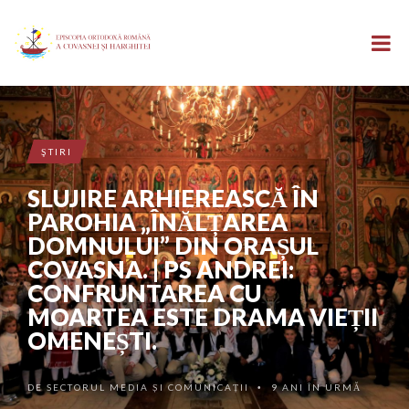
ŞTIRI
SLUJIRE ARHIEREASCĂ ÎN
PAROHIA „ÎNĂLȚAREA
DOMNULUI” DIN ORAȘUL
COVASNA. | PS ANDREI:
CONFRUNTAREA CU
MOARTEA ESTE DRAMA VIEȚII
OMENEȘTI.
DE
SECTORUL MEDIA ȘI COMUNICAȚII
9 ANI ÎN URMĂ
•