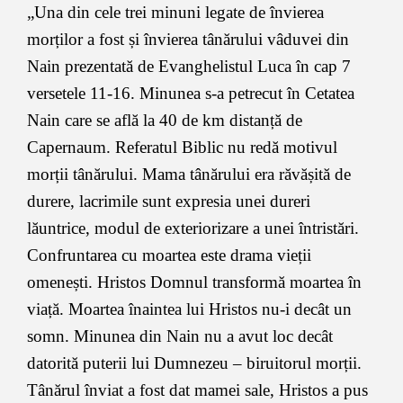
„Una din cele trei minuni legate de învierea
morților a fost și învierea tânărului vâduvei din
Nain prezentată de Evanghelistul Luca în cap 7
versetele 11-16. Minunea s-a petrecut în Cetatea
Nain care se află la 40 de km distanță de
Capernaum. Referatul Biblic nu redă motivul
morții tânărului. Mama tânărului era răvășită de
durere, lacrimile sunt expresia unei dureri
lăuntrice, modul de exteriorizare a unei întristări.
Confruntarea cu moartea este drama vieții
omenești. Hristos Domnul transformă moartea în
viață. Moartea înaintea lui Hristos nu-i decât un
somn. Minunea din Nain nu a avut loc decât
datorită puterii lui Dumnezeu – biruitorul morții.
Tânărul înviat a fost dat mamei sale, Hristos a pus