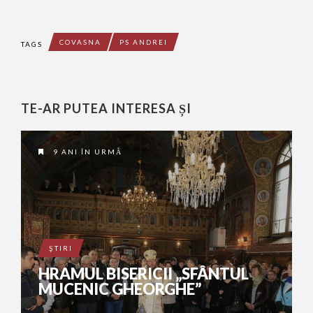
COVASNA
PS ANDREI
TAGS
TE-AR PUTEA INTERESA ȘI
9 ANI ÎN URMĂ
ŞTIRI
HRAMUL BISERICII „SFÂNTUL
MUCENIC GHEORGHE”