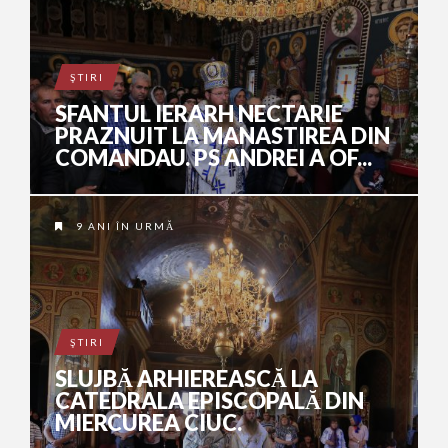
ŞTIRI
SFANTUL IERARH NECTARIE
PRAZNUIT LA MANASTIREA DIN
COMANDAU. PS ANDREI A OF...
9 ANI ÎN URMĂ
ŞTIRI
SLUJBĂ ARHIEREASCĂ LA
CATEDRALA EPISCOPALĂ DIN
MIERCUREA CIUC.