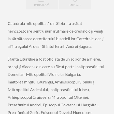
PARTAJEAZĂ
ÎMI PLACE
C
atedrala mitropolitană din Sibiu s-a arătat
neîncăpătoare pentru numărul mare de credincioși veniți
la sărbătoarea ocrotitorului bisericii lor Catedrale, dar și
al întregului Ardeal, Sfântul Ierarh Andrei Șaguna.
Sfânta Liturghie a fost oficiată de un sobor de arhierei,
preoți și diaconi, din care au făcut parte Înaltpreasfințitul
Domețian, Mitropolitul Vidinului, Bulgaria,
Înaltpreasfințitul Laurențiu, Arhiepiscopul Sibiului și
Mitropolitul Ardealului, Înaltpreasfințitul Irineu,
Arhiepiscopul Craiovei și Mitropolitul Olteniei,
Preasfințitul Andrei, Episcopul Covasnei și Harghitei,
Preasfințitul Gurie, Episcopul Devei și Hunedoarei,