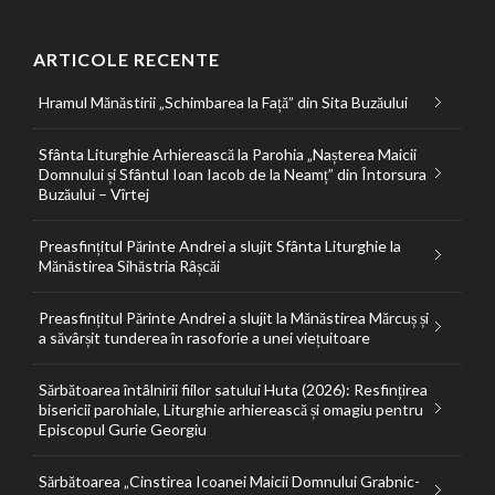
ARTICOLE RECENTE
Hramul Mănăstirii „Schimbarea la Față” din Sita Buzăului
Sfânta Liturghie Arhierească la Parohia „Nașterea Maicii
Domnului și Sfântul Ioan Iacob de la Neamț” din Întorsura
Buzăului – Vîrtej
Preasfințitul Părinte Andrei a slujit Sfânta Liturghie la
Mănăstirea Sihăstria Râșcăi
Preasfințitul Părinte Andrei a slujit la Mănăstirea Mărcuș și
a săvârșit tunderea în rasoforie a unei viețuitoare
Sărbătoarea întâlnirii fiilor satului Huta (2026): Resfințirea
bisericii parohiale, Liturghie arhierească și omagiu pentru
Episcopul Gurie Georgiu
Sărbătoarea „Cinstirea Icoanei Maicii Domnului Grabnic-