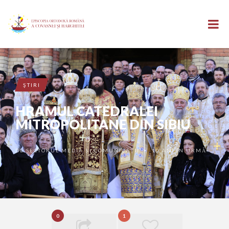
ŞTIRI
HRAMUL CATEDRALEI
MITROPOLITANE DIN SIBIU
DE
SECTORUL MEDIA ȘI COMUNICAȚII
10 ANI ÎN URMĂ
•
0
1