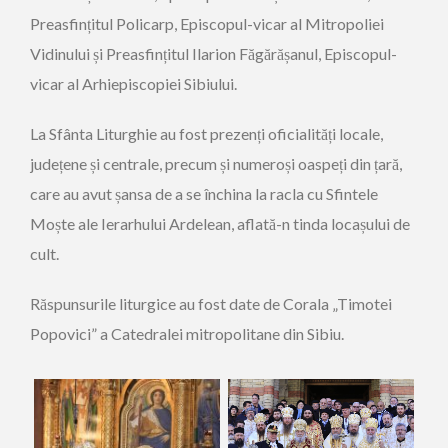
Preasfințitul Policarp, Episcopul-vicar al Mitropoliei
Vidinului și Preasfințitul Ilarion Făgărășanul, Episcopul-
vicar al Arhiepiscopiei Sibiului.
La Sfânta Liturghie au fost prezenți oficialități locale,
județene și centrale, precum și numeroși oaspeți din țară,
care au avut șansa de a se închina la racla cu Sfintele
Moște ale Ierarhului Ardelean, aflată-n tinda locașului de
cult.
Răspunsurile liturgice au fost date de Corala „Timotei
Popovici” a Catedralei mitropolitane din Sibiu.