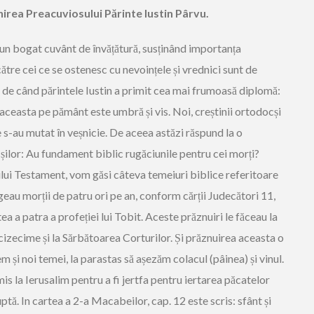
irea Preacuviosului Părinte Iustin Pârvu.
it un bogat cuvânt de învățătură, susținând importanța
către cei ce se ostenesc cu nevoințele și vrednici sunt de
i de când părintele Iustin a primit cea mai frumoasă diplomă:
a aceasta pe pământ este umbră și vis. Noi, creștinii ortodocși
 s-au mutat în veșnicie. De aceea astăzi răspund la o
șilor: Au fundament biblic rugăciunile pentru cei morți?
lui Testament, vom găsi câteva temeiuri biblice referitoare
ângeau morții de patru ori pe an, conform cărții Judecători 11,
ea a patra a profeției lui Tobit. Aceste prăznuiri le făceau la
ncizecime și la Sărbătoarea Corturilor. Și prăznuirea aceasta o
m și noi temei, la parastas să așezăm colacul (pâinea) și vinul.
is la Ierusalim pentru a fi jertfa pentru iertarea păcatelor
ptă. In cartea a 2-a Macabeilor, cap. 12 este scris: sfânt și