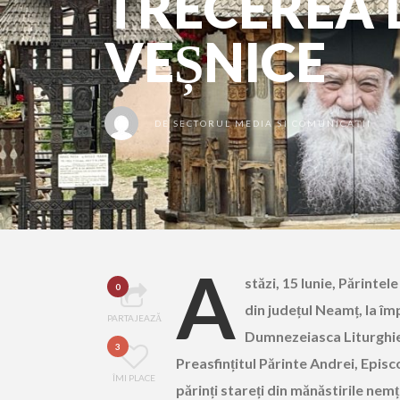
TRECEREA 
VEȘNICE
DE
SECTORUL MEDIA ȘI COMUNICAȚII
A
stăzi, 15 Iunie, Părinte
0
din județul Neamț, la împ
PARTAJEAZĂ
Dumnezeiasca Liturghie ș
3
Preasfințitul Părinte Andrei, Epis
ÎMI PLACE
părinți stareți din mănăstirile nemț