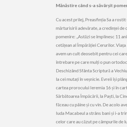
Mănăstire când s-a săvârșit pomen
Cu acest prilej, Preasfinția Sa a rost
mărturisirii adevărate, a credinței de 
pomenire: ,,Astăzi se împlinesc 11 an
cetățean al Împărăției Cerurilor. Viaț
avem un cult deosebit pentru cei care
întrebare pe care mulți o pun ortodoc
Deschizând Sfânta Scriptură a Vechiu
la cei mutați în veșnicie. Evreii își pl
cartea prorocului Ieremia 16 și în cart
Sărbătoarea Împăcării, la Paști, la Ci
făceau cu pâine și cu vin. De acolo ave
Iuda Macabeul a strâns bani și i-a trim
celor care au căzut pe câmpurile de lu