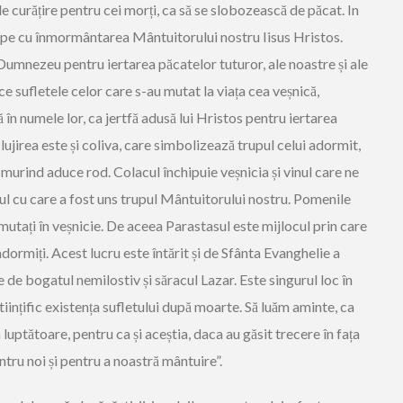
e curățire pentru cei morți, ca să se slobozească de păcat. In
ncepe cu înmormântarea Mântuitorului nostru Iisus Hristos.
Dumnezeu pentru iertarea păcatelor tuturor, ale noastre și ale
ce sufletele celor care s-au mutat la viața cea veșnică,
 în numele lor, ca jertfă adusă lui Hristos pentru iertarea
ujirea este și coliva, care simbolizează trupul celui adormit,
urind aduce rod. Colacul închipuie veșnicia și vinul care ne
l cu care a fost uns trupul Mântuitorului nostru. Pomenile
mutați în veșnicie. De aceea Parastasul este mijlocul prin care
dormiți. Acest lucru este întărit și de Sfânta Evanghelie a
 de bogatul nemilostiv și săracul Lazar. Este singurul loc în
ințific existența sufletului după moarte. Să luăm aminte, ca
luptătoare, pentru ca și aceștia, daca au găsit trecere în fața
ru noi și pentru a noastră mântuire”.