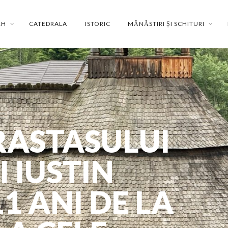
RH
CATEDRALA
ISTORIC
MĂNĂSTIRI ȘI SCHITURI
RASTASULUI
 IUSTIN
1 ANI DE LA