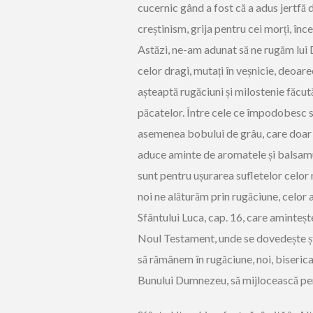
cucernic gând a fost că a adus jertfă d
creștinism, grija pentru cei morți, î
Astăzi, ne-am adunat să ne rugăm lui 
celor dragi, mutați în veșnicie, deoare
așteaptă rugăciuni și milostenie făcută
păcatelor. Între cele ce împodobesc sl
asemenea bobului de grâu, care doar m
aduce aminte de aromatele și balsamu
sunt pentru ușurarea sufletelor celor 
noi ne alăturăm prin rugăciune, celor a
Sfântului Luca, cap. 16, care amintește
Noul Testament, unde se dovedește ști
să rămânem în rugăciune, noi, biserica 
Bunului Dumnezeu, să mijlocească pent