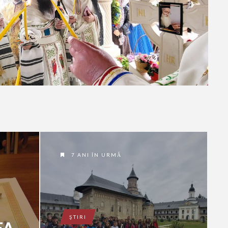
7 ANI ÎN URMĂ
ŞTIRI
EA