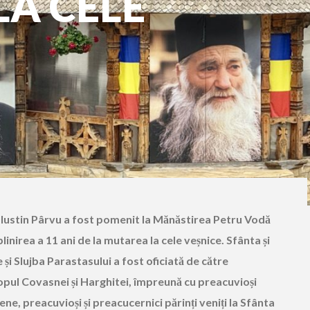
LA CELE
le Iustin Pârvu a fost pomenit la Mănăstirea Petru Vodă
linirea a 11 ani de la mutarea la cele veșnice. Sfânta și
i Slujba Parastasului a fost oficiată de către
copul Covasnei și Harghitei, împreună cu preacuvioși
ene, preacuvioși și preacucernici părinți veniți la Sfânta