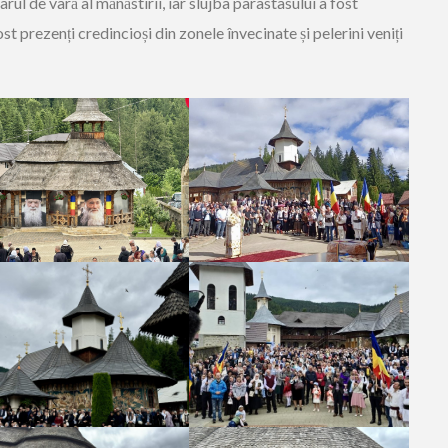
arul de vară al mănăstirii, iar slujba parastasului a fost
st prezenți credincioși din zonele învecinate și pelerini veniți