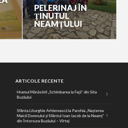
PELERINAJ ÎN
ŢINUTUL
NEAMŢULUI
ARTICOLE RECENTE
Hramul Mănăstirii „Schimbarea la Față” din Sita
Buzăului
Sfânta Liturghie Arhierească la Parohia „Nașterea
Maicii Domnului și Sfântul Ioan Iacob de la Neamț”
din Întorsura Buzăului – Vîrtej