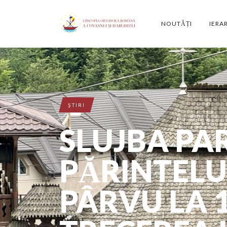
NOUTĂȚI
IERA
ŞTIRI
SLUJBA PA
PĂRINTELUI
PÂRVU LA 1