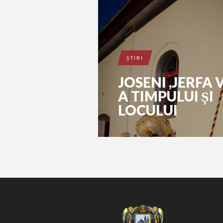
ŞTIRI
JOSENI ,JERFA 
A TIMPULUI ȘI
LOCULUI