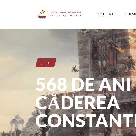
NOUTĂȚI
IERA
ŞTIRI
568 DE ANI
CĂDEREA
CONSTANT