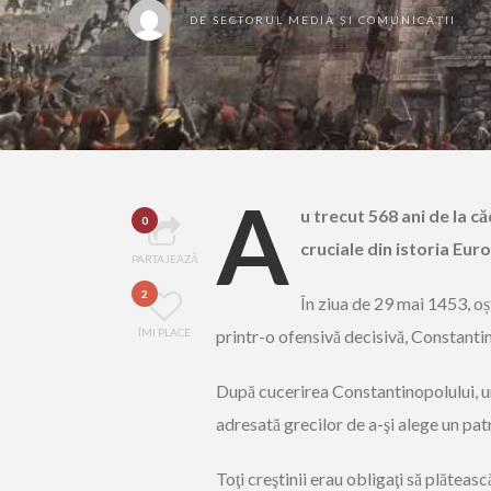
DE
SECTORUL MEDIA ȘI COMUNICAȚII
A
u trecut 568 ani de la 
0
cruciale din istoria Euro
PARTAJEAZĂ
2
În ziua de 29 mai 1453, o
ÎMI PLACE
printr-o ofensivă decisivă, Constanti
După cucerirea Con­stan­ti­no­polului, u
adresată grecilor de a-şi alege un patr
Toţi creştinii erau obli­gaţi să plăteasc