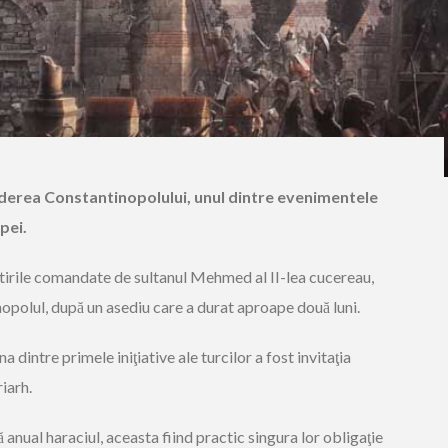
căderea Constantinopolului, unul dintre evenimentele
pei.
știrile comandate de sultanul Mehmed al II-lea cucereau,
nopolul, după un asediu care a durat aproape două luni.
na dintre primele iniţiative ale turcilor a fost invitaţia
iarh.
ă anual ha­ra­ciul, aceasta fiind practic singura lor obligaţie