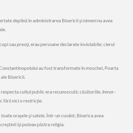
ertate deplină în administrarea Bisericii şi nimeni nu avea
ale.
scopi sau preoţi, erau persoane declarate inviolabile; clerul
on­stan­ti­no­po­lului au fost transformate în moschei, Poarta
ale Bisericii.
 res­pecta cultul public era recunoscută; că­să­toriile, înmor­
 fără nici o restricţie.
n toate oraşele şi satele. Într-un cuvânt, Biserica avea
reştinii îşi puteau păstra religia.