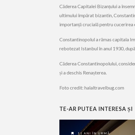
Căderea Capitalei Bizanțului a însemn
ultimului împărat bizantin, Constantin 
importanță crucială pentru cucerirea 
Constantinopolul a rămas capitala Im
rebotezat Istanbul în anul 1930, după
Căderea Constantinopolului, consideră
și a deschis Renașterea.
Foto credit: halaltravelbug.com
TE-AR PUTEA INTERESA ȘI
11 ANI ÎN URMĂ