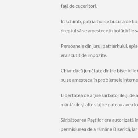
faţă de cuceritori.
În schimb, patriarhul se bucura de lib
dreptul să se a­mes­tece în hotărârile s
Per­soanele din jurul patriarhului, epi
era scutit de impozite.
Chiar dacă jumătate dintre bisericile C
nu se ames­te­ca în problemele interne 
Libertatea de a ţine sărbătorile şi de a
mân­tările şi alte slujbe puteau avea loc
Săr­bătoarea Paştilor era autori­zată î
permisiunea de a rămâne Biserică, iar c