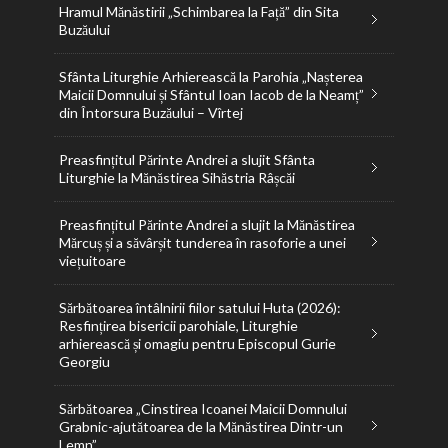
Hramul Mănăstirii „Schimbarea la Față” din Sita
Buzăului
Sfânta Liturghie Arhierească la Parohia „Nașterea
Maicii Domnului și Sfântul Ioan Iacob de la Neamț”
din Întorsura Buzăului – Vîrtej
Preasfințitul Părinte Andrei a slujit Sfânta
Liturghie la Mănăstirea Sihăstria Râșcăi
Preasfințitul Părinte Andrei a slujit la Mănăstirea
Mărcuș și a săvârșit tunderea în rasoforie a unei
viețuitoare
Sărbătoarea întâlnirii fiilor satului Huta (2026):
Resfințirea bisericii parohiale, Liturghie
arhierească și omagiu pentru Episcopul Gurie
Georgiu
Sărbătoarea „Cinstirea Icoanei Maicii Domnului
Grabnic-ajutătoarea de la Mănăstirea Dintr-un
Lemn”