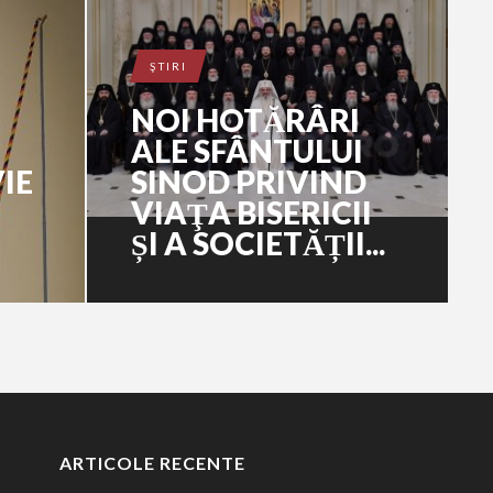
ŞTIRI
NOI HOTĂRÂRI
ALE SFÂNTULUI
VIE
SINOD PRIVIND
VIAŢA BISERICII
ȘI A SOCIETĂȚII...
ARTICOLE RECENTE