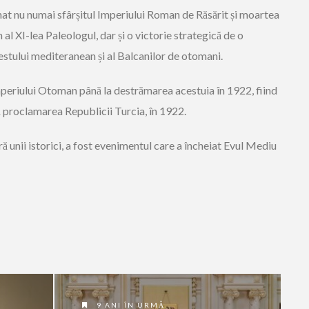
at nu numai sfârșitul Imperiului Roman de Răsărit și moartea
al XI-lea Paleologul, dar și o victorie strategică de o
estului mediteranean și al Balcanilor de otomani.
periului Otoman până la destrămarea acestuia în 1922, fiind
 proclamarea Republicii Turcia, în 1922.
 unii istorici, a fost evenimentul care a încheiat Evul Mediu
9 ANI ÎN URMĂ