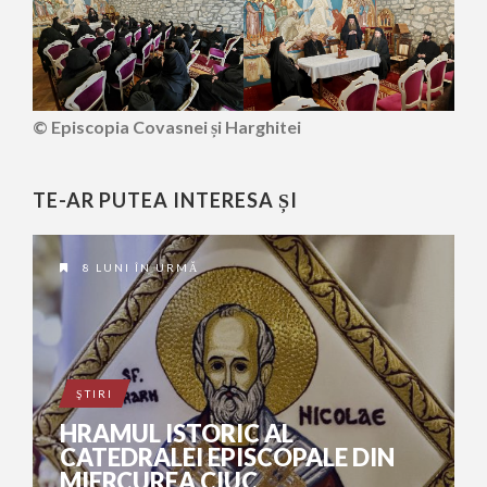
© Episcopia Covasnei și Harghitei
TE-AR PUTEA INTERESA ȘI
8 LUNI ÎN URMĂ
ŞTIRI
HRAMUL ISTORIC AL
CATEDRALEI EPISCOPALE DIN
MIERCUREA CIUC