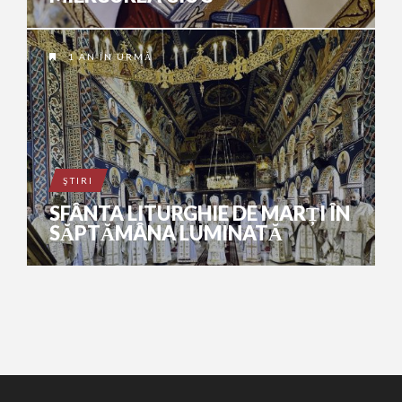
1 AN ÎN URMĂ
ŞTIRI
SFÂNTA LITURGHIE DE MARȚI ÎN
SĂPTĂMÂNA LUMINATĂ