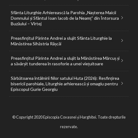
Sfânta Liturghie Arhierească la Parohia „Nașterea Maicii
Domnului și Sfântul Ioan Iacob de la Neamț” din Întorsura
Buzăului – Vîrtej
Preasfințitul Părinte Andrei a slujit Sfânta Liturghie la
Mănăstirea Sihăstria Râșcăi
Preasfințitul Părinte Andrei a slujit la Mănăstirea Mărcuș și
a săvârșit tunderea în rasoforie a unei viețuitoare
Sărbătoarea întâlnirii fiilor satului Huta (2026): Resfințirea
bisericii parohiale, Liturghie arhierească și omagiu pentru
Episcopul Gurie Georgiu
© Copyright 2020 Episcopia Covasnei și Harghitei. Toate drepturile
rezervate.