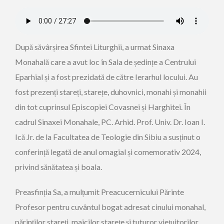
După săvârșirea Sfintei Liturghii, a urmat Sinaxa
Monahală care a avut loc în Sala de ședințe a Centrului
Eparhial și a fost prezidată de către Ierarhul locului. Au
fost prezenți stareți, starețe, duhovnici, monahi și monahii
din tot cuprinsul Episcopiei Covasnei și Harghitei. În
cadrul Sinaxei Monahale, PC. Arhid. Prof. Univ. Dr. Ioan I.
Ică Jr. de la Facultatea de Teologie din Sibiu a susținut o
conferință legată de anul omagial și comemorativ 2024,
privind sănătatea și boala.
Preasfinția Sa, a mulțumit Preacucernicului Părinte
Profesor pentru cuvântul bogat adresat cinului monahal,
părinților stareți, maicilor starețe și tuturor viețuitorilor