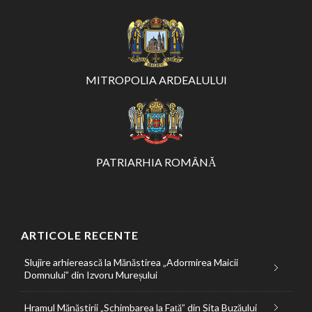
MITROPOLIA ARDEALULUI
PATRIARHIA ROMÂNĂ
ARTICOLE RECENTE
Slujire arhierească la Mănăstirea „Adormirea Maicii
Domnului” din Izvoru Mureșului
Hramul Mănăstirii „Schimbarea la Față” din Sita Buzăului