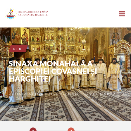
ŞTIRI
SINAXA MONAHALĂ A
EPISCOPIEI COVASNEI ȘI
HARGHITEI
DE
SECTORUL MEDIA ȘI COMUNICAȚII
2 ANI ÎN URMĂ
•