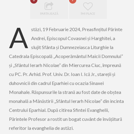
0
7
PARTAJEAZĂ
ÎMI PLACE
A
stăzi, 19 Februarie 2024, Preasfințitul Părinte
Andrei, Episcopul Covasnei și Harghitei, a
slujit Sfânta și Dumnezeiasca Liturghie la
Catedrala Episcopală „Acoperământul Maicii Domnului”
și „Sfântul Ierarh Nicolae” din Miercurea Ciuc, împreună
cu PC. Pr. Arhid. Prof. Univ. Dr. Ioan I. Ică Jr., stareții și
duhovnicii din cadrul Eparhiei cu ocazia Sinaxei
Monahale. Răspunsurile la strană au fost date de obștea
monahală a Mănăstirii „Sfântul Ierarh Nicolae” din incinta
Centrului Eparhial. După citirea Sfintei Evanghelii,
Părintele Profesor a rostit un bogat cuvânt de învățătură
referitor la evanghelia de astăzi.