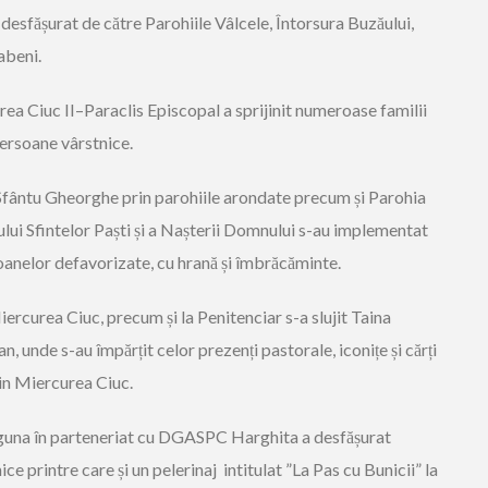
 desfășurat de către Parohiile Vâlcele, Întorsura Buzăului,
abeni.
ea Ciuc II
–
Paraclis Episcopal a sprijinit numeroase familii
persoane vârstnice.
Sfântu Gheorghe prin parohiile arondate precum și Parohia
lui Sfintelor Paști și a Nașterii Domnului s-au implementat
oanelor defavorizate, cu hrană și îmbrăcăminte.
ercurea Ciuc, precum și la Penitenciar s-a slujit Taina
n, unde s-au împărțit celor prezenți pastorale, iconițe și cărți
in Miercurea Ciuc.
guna în parteneriat cu DGAS
PC Harghita a desfășurat
ce printre care și un pelerinaj intitulat ”La Pas cu Bunicii” la