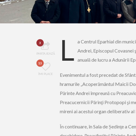
L
a Centrul Eparhial din munic
3
Andrei
,
Episcopul Covasnei ş
PARTAJEAZĂ
anuală de lucru
a
Adunări
i
Ep
13
ÎMI PLACE
Evenimentul a fost precedat de Sfânta
hramu
rile
„
Acoperământul Maicii Domn
Părinte Andrei împreună cu Preacuvioș
Preacucernicii Părinţi Protopopi şi me
mireni ai acestui organ deliberativ al
În continuare, în Sala de Ș
edinţe
a
Cen
deschidere, Preasfințitul Părinte Andr