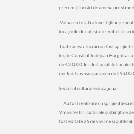
precum și
lucrări de amenajare și mod
Valoarea totală a investiţiilor pe anul 
locaşurile de cult şi alte edificii biser
Toate aceste lucrări au fost sprijinit
lei, de Consiliul Județean Harghita c
de 400.000 lei, de Consiliile Locale d
din Jud. Covasna cu suma de 593.000 
Sectorul
cultural-educaţional
Au fost realizate cu sprijinul Secret
9 manifestări culturale și știinţifice
de 
fost editate 26 de volume și publicați