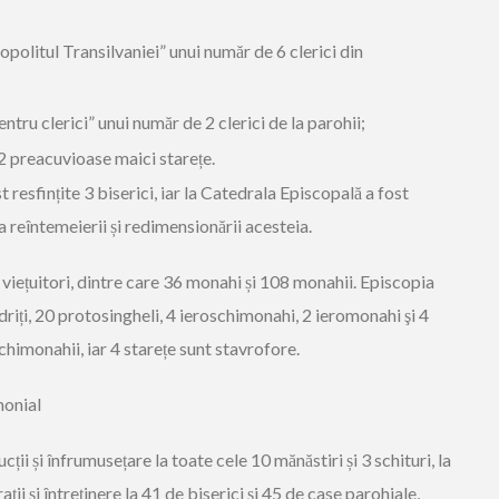
opolitul Transilvaniei” unui număr de 6 clerici din
tru clerici” unui număr de 2 clerici de la parohii;
2 preacuvioase maici starețe.
t resfințite 3 biserici
, iar
la Catedrala Episcopală a fost
a reîntemeierii și redimensionării acesteia.
viețuitori, dintre care 36 monahi și 108 monahii. Episcopia
riți, 20 protosingheli,
4 ieroschimonahi, 2 ieromonahi şi 4
schimonahii, iar
4 starețe sunt stavrofore.
monial
cții și înfrumusețare la toate cele
10 mănăstiri și 3 schituri,
la
ații și întreținere la 41 de biserici și 45 de case parohiale
,