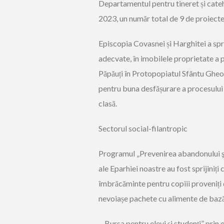
Departamentul pentru tineret și catehe
2023, un număr total de 9 de proiecte
Episcopia Covasnei și Harghitei a spr
adecvate
, în imobilele proprietate a
Păpăuți în Protopo
piatul Sfântu Ghe
pentru buna desfășurare a procesului
clasă.
Sectorul
social-filantropic
Programul „
Prevenirea abandonului 
ale Eparhiei noastre au fost sprijiniți 
îmbrăcăminte pentru copiii proveniți d
nevoiașe pachete cu alimente de baz
„
Bursa pentru elevi și studenți
” prin 