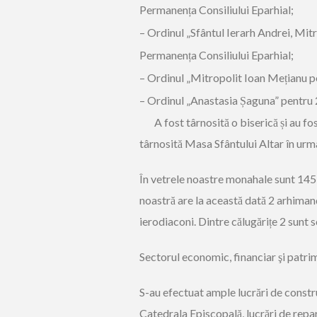
Permanența Consiliului Eparhial;
–
Ordinul „Sfântul Ierarh Andrei, Mitr
Permanența Consiliului Eparhial;
–
Ordinul „Mitropolit Ioan Mețianu pen
–
Ordinul „Anastasia Șaguna” pentru 
A fost târnosită o biserică și au fos
târnosită Masa Sfântului
Altar în urm
În vetrele noastre monahale sunt 145 
noastră are la această dată 2 arhimand
ierodiaconi. Dintre căl
ugărițe 2 sunt 
Sectorul
economic, financiar şi patri
S-a
u
efectuat
ample
lucrări
de constru
Catedrala Episcopală,
lucrări
de repar