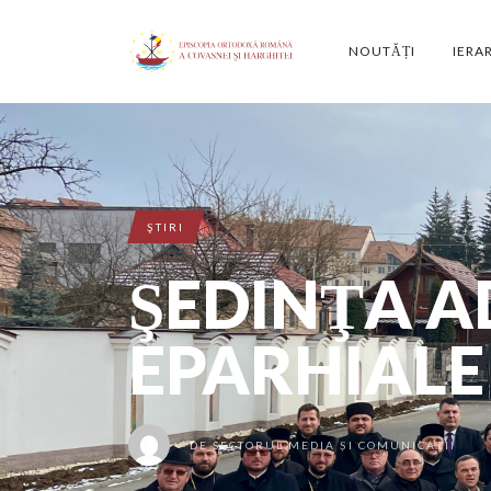
NOUTĂȚI
IERA
ŞTIRI
ŞEDINŢA A
EPARHIALE
DE
SECTORUL MEDIA ȘI COMUNICAȚII