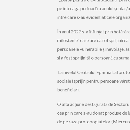
pe întreaga perioadă a anului școlar
/u
între care s-au evidențiat cele organi
În anul 2023 s-a înființat prin hotărâr
milostenie
” care are ca rol sprijinire
persoanele vulnerabile și nevoiașe, as
și a fost sprijinită o persoană cu suma
La nivelul Centrului Eparhial, al proto
sociale (sprijin pentru persoane vârst
beneficiari.
O altă acțiune desfășurată de Sectorul
cea prin care s-au donat produse de ig
de pe raza protopopiatelor (Miercure