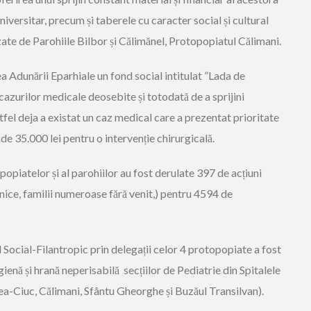
niversitar
, precum și taberele cu caracter social și cultural
zate de Parohiile Bilbor și Călimănel, Protopopiatul Călimani.
ea Adunării Eparhiale un fond social intitulat ”
Lada de
a cazurilor medicale deosebite și totodată de a sprijini
tfel deja a existat un caz medical care a prezentat prioritate
 de 35.000 lei pentru o intervenție chirurgicală.
popiatelor și al parohiilor au fost derulate 397 de acțiuni
nice, familii numeroase fără venit,) pentru 4594 de
 Social-Filantropic prin delegații celor
4 protopopiate a fost
ienă și hrană neperisabilă secțiilor de Pediatrie din Spitalele
a-Ciuc, Călimani, Sfântu Gheorghe și Buzăul Transilvan).