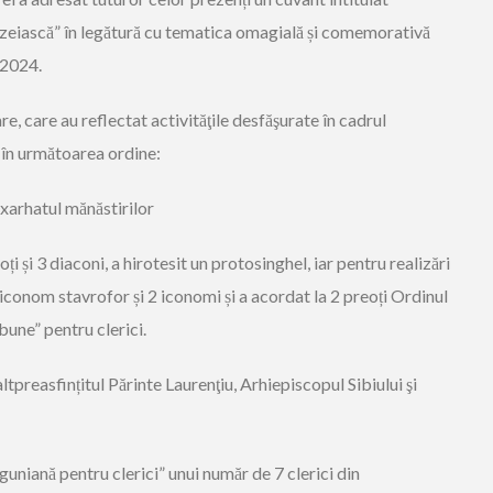
ezeiască”
în legătură cu tematica omagială și comemorativă
 202
4
.
are
,
care au reflectat activităţil
e
desfăşurate în cadrul
, în următoarea ordine
:
exarhatul mănăstirilor
oți și
3 diaconi, a hirotesit un protosinghel
,
iar pentru realizări
iconom stavrofor și 2 iconom
i și
a acordat
la
2 preoți
Ordinul
răbune”
pentru clerici
.
tpreasfințitul Părinte Laurenţiu, Arhiepiscopul Sibiului şi
guniană pentru clerici”
unui număr de 7 clerici din