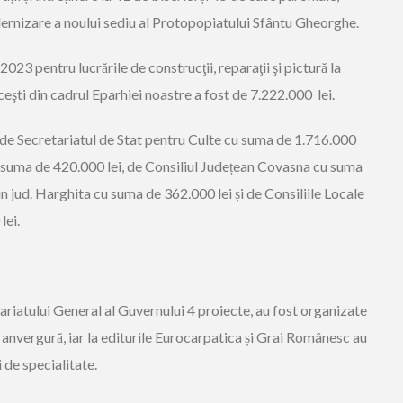
ernizare a noului sediu al Protopopiatului Sfântu Gheorghe.
2023 pentru lucrările de construcţii, reparaţii şi pictură la
iceşti din cadr
ul Eparhiei noastre a fost de
7.222.000 lei.
e de Secretariatul de Stat pentru Culte cu suma de 1.716.000
u suma de 420.000 lei, de Consiliul Județean Covasna cu suma
in
jud. Harghita cu suma de 362.000 lei și de Consiliile Locale
lei.
ariatului General al Guvernului
4 proiecte
,
au fost organizate
anvergură, iar
la editurile Eurocarpatica și Grai Românesc au
i
de specialitate
.