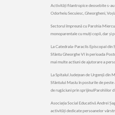
Activități filantropice deosebite s-au
Odorheiu Secuiesc, Gheorgheni, Voșl
Sectorul împreună cu Parohia Miercur
monoparentale cu mulți copii
, dar ș
i 
La Catedrala-Paraclis Episcopal din 
Sfântu Gheorghe
VI
în perioada Postu
mai multe actiuni de ajutorare a pers
La Spitalul Județean de Urgență din Mi
Sfântului Maslu în posturile de peste a
de rugăciuni prin sprijinul
Parohiilor d
Asociația Social Educativă Andrei Șa
activit
ăți dedicate persoanelor vârstni