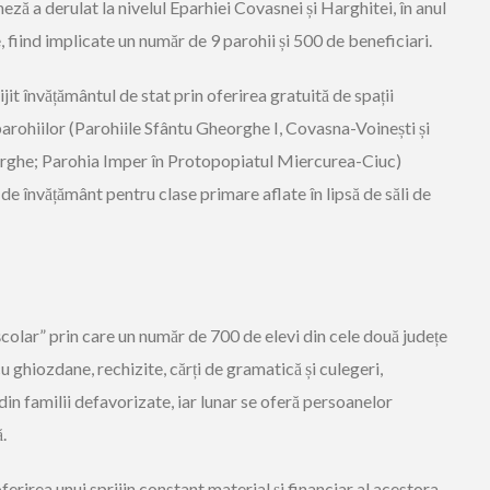
ză a derulat la nivelul Eparhiei Covasnei și Harghitei, în anul
, fiind implicate un număr de
9 parohii și 500 de beneficiari.
ijit învățământul de stat
prin oferirea gratuită de spații
 parohiilor (Parohiile Sfântu Gheorghe I, Covasna-Voinești și
orghe; Parohia Imper în Protopopiatul Miercurea-Ciuc)
 de învățământ pentru clase
primare aflate în lipsă de săli de
şcolar
”
prin care un număr de 700 de elevi din cele două județe
cu ghiozdane, rechizite, cărți de gramatică și culegeri,
in familii defavorizate, iar lunar se oferă persoanelor
ă
.
oferirea unui sprijin constant material și financiar al acestora