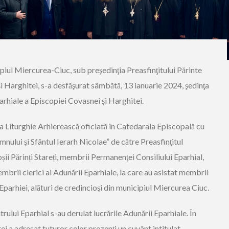
ipiul Miercurea-Ciuc, sub preşedinţia
P
reasfinţitului Părinte
i Harghitei,
s-a
desfăşurat sâmbătă,
1
3
ianuarie 20
2
4
,
şedinţa
arhiale a Episc
opiei Covasnei şi Harghitei
.
 Liturghie Arhierească oficiată în Catedarala Episcopală cu
ului şi Sfântul Ierarh Nicolae
”
de către Preasfinţitul
ii Părinți Stareți, membrii Permanenţei Consil
i
ului Eparhial,
mbrii clerici ai Adunării Eparhiale, la care au asistat membrii
 Eparhiei, alături de credincioşi din municipiul Miercure
a Ciuc
.
trului Eparhial
s-au derulat lucrările Adunării Eparhiale. În
ei a adresat tuturor celor prezenți un cuvânt intitulat