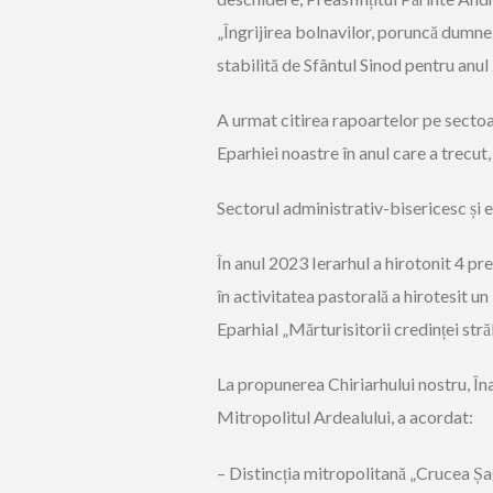
„Îngrijirea bolnavilor, poruncă dumn
stabilită de Sfântul Sinod pentru anul
A
urmat
citi
rea rapoartelor
pe secto
Eparhiei noastre în anul
care a trecut
Sectorul
adm
inistrativ-bisericesc și 
În anul 2023 Ierarhul
a hirotonit
4
pre
în activitatea pastorală a hirotesit
un
Eparhial „Mărturisitorii credinței st
La propunerea Chiriarhului nostru, Înal
Mitropolitul Ardealului, a acordat:
–
Distincția mitropolitană „Crucea Șa