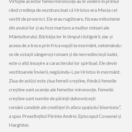
Virtuțile acestor femei mironosițe au în vedere în primul
rând credința de nezdruncinat că Hristos era Mesia cel
vestit de prooroci. Ele erau rugătoare, făceau milostenie
din avutul lor și au fost martore a multor minuni ale
Mântuitorului. Bărbăția lor în timpul răstignirii, dar și
aceea de a trece prin frica nopții la mormânt, netemându-
se de ostașii sângeroși romani și de necredincioșii iudei,
este o altă însușire a caracterului lor spiritual. Ele devin
vestitoarele Învierii, negăsindu-L pe Hristos în mormânt.
Ziua de astăzi este ziua femeii creștine, fiindcă femeile
creștine sunt ucenițe ale femeilor mironosițe. Femeile
creștine sunt numite de părinții duhovnicești
români
candele ale credinței în afara spațiului bisericesc
”,
a spus Preasfințitul Părinte Andrei, Episcopul Covasnei și
Harghitei.