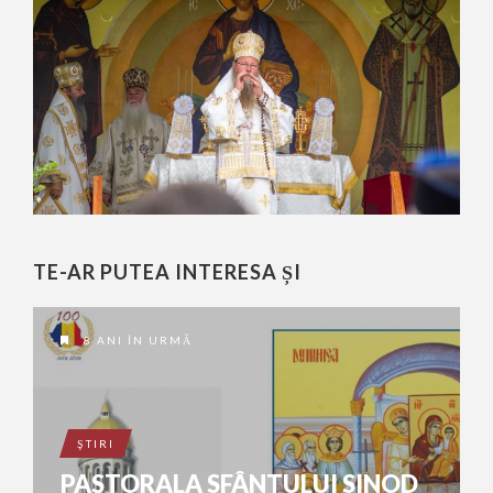
TE-AR PUTEA INTERESA ȘI
8 ANI ÎN URMĂ
ŞTIRI
PASTORALA SFÂNTULUI SINOD