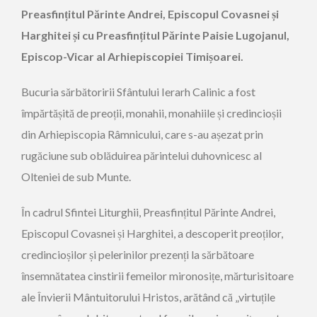
Preasfințitul Părinte Andrei, Episcopul Covasnei și
Harghitei și cu Preasfințitul Părinte Paisie Lugojanul,
Episcop-Vicar al Arhiepiscopiei Timișoarei.
Bucuria sărbătoririi Sfântului Ierarh Calinic a fost
împărtășită de preoții, monahii, monahiile și credincioșii
din Arhiepiscopia Râmnicului, care s-au așezat prin
rugăciune sub oblăduirea părintelui duhovnicesc al
Olteniei de sub Munte.
În cadrul Sfintei Liturghii, Preasfințitul Părinte Andrei,
Episcopul Covasnei și Harghitei, a descoperit preoților,
credincioșilor și pelerinilor prezenți la sărbătoare
însemnătatea cinstirii femeilor mironosițe, mărturisitoare
ale Învierii Mântuitorului Hristos, arătând că „virtuțile