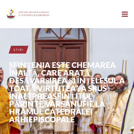
ŞTIRI
SFINȚENIA ESTE CHEMAREA
ÎNALTĂ, CARE ARATĂ
DESĂVÂRȘIREA ȘI ÎNȚELESUL A
TOATĂ VIRTUTEA”, A SPUS
ÎNALTPREASFINȚITUL
PĂRINTE VARSANUFIE LA
HRAMUL CATEDRALEI
ARHIEPISCOPALE