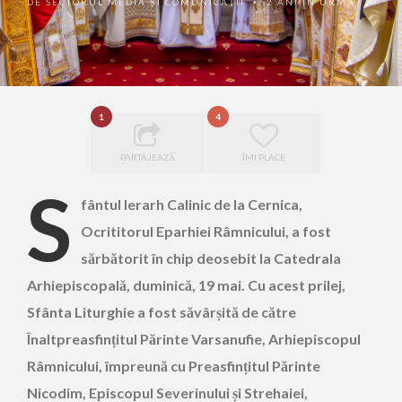
DE
SECTORUL MEDIA ȘI COMUNICAȚII
2 ANI ÎN URMĂ
•
1
4
PARTAJEAZĂ
ÎMI PLACE
S
fântul Ierarh Calinic de la Cernica,
Ocrititorul Eparhiei Râmnicului, a fost
sărbătorit în chip deosebit la Catedrala
Arhiepiscopală, duminică, 19 mai. Cu acest prilej,
Sfânta Liturghie a fost săvârșită de către
Înaltpreasfințitul Părinte Varsanufie, Arhiepiscopul
Râmnicului, împreună cu Preasfințitul Părinte
Nicodim, Episcopul Severinului și Strehaiei,