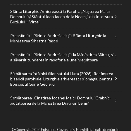
Sfânta Liturghie Arhierească la Parohia „Nașterea Maicii
Domnului și Sfântul Ioan Iacob de la Neamț” din Întorsura
Buzăului – Vîrtej
Preasfințitul Părinte Andrei a slujit Sfânta Liturghie la
Mănăstirea Sihăstria Râșcăi
Preasfințitul Părinte Andrei a slujit la Mănăstirea Mărcuș și
a săvârșit tunderea în rasoforie a unei viețuitoare
Sărbătoarea întâlnirii fiilor satului Huta (2026): Resfințirea
bisericii parohiale, Liturghie arhierească și omagiu pentru
Episcopul Gurie Georgiu
Sărbătoarea „Cinstirea Icoanei Maicii Domnului Grabnic-
ajutătoarea de la Mănăstirea Dintr-un Lemn”
© Copyright 2020 Episcopia Covasnei și Harghitei. Toate drepturile