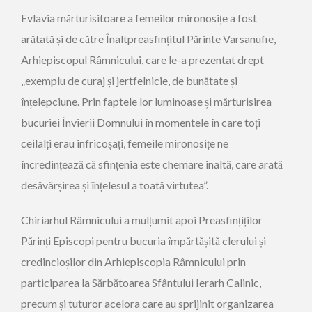
Evlavia mărturisitoare a femeilor mironosițe a fost
arătată și de către Înaltpreasfințitul Părinte Varsanufie,
Arhiepiscopul Râmnicului, care le-a prezentat drept
„exemplu de curaj și jertfelnicie, de bunătate și
înțelepciune. Prin faptele lor luminoase și mărturisirea
bucuriei Învierii Domnului în momentele în care toți
ceilalți erau înfricoșați, femeile mironosițe ne
încredințează că sfințenia este chemare înaltă, care arată
desăvârșirea și înțelesul a toată virtutea”.
Chiriarhul Râmnicului a mulțumit apoi Preasfințiților
Părinți Episcopi pentru bucuria împărtășită clerului și
credincioșilor din Arhiepiscopia Râmnicului prin
participarea la Sărbătoarea Sfântului Ierarh Calinic,
precum și tuturor acelora care au sprijinit organizarea