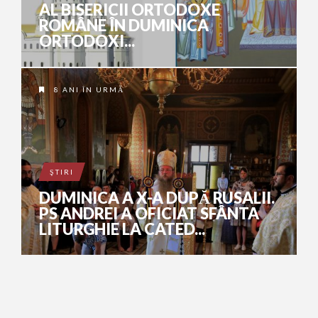
AL BISERICII ORTODOXE
ROMÂNE ÎN DUMINICA
ORTODOXI...
8 ANI ÎN URMĂ
ŞTIRI
DUMINICA A X-A DUPĂ RUSALII.
PS ANDREI A OFICIAT SFÂNTA
LITURGHIE LA CATED...