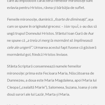
care au împodobit caracterul femeilor mironosițe sunt
evlavia pentru Hristos, râvna și bărbăția de suflet.
Femeile mironosițe, duminică
,,foarte de dimineață
”, așa
cum se spune în originalul grecesc – λίαν πρωῒ, s-au dus să
ungă trupul Domnului Hristos. Sfântul Ioan Gură de Aur
ne spune că
,,a treia zi merg la mormânt să împlinească
cele ale ungerii”
. Urmarea acestui fapt fusese că găsiseră
mormântul gol, fiindcă Hristos înviase.
Sfânta Scriptură consemnează numele femeilor
mironosițe: prima este Fecioara Maria, Născătoarea de
Dumnezeu, a doua este Maria Magdalena, apoi Maria lui
Cleopa (,,cealaltă Marie”), Salomeea, Suzana, Ioana și cele
două surori ale lui Lazăr, Marta și Maria.