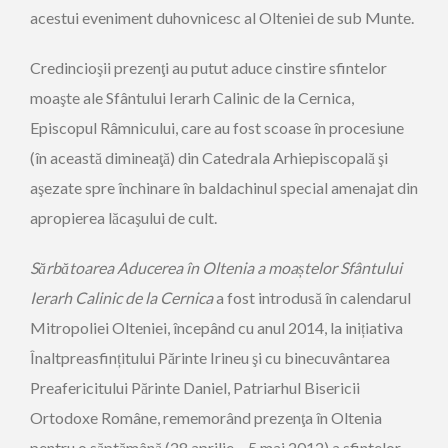
acestui eveniment duhovnicesc al Olteniei de sub Munte.
Credincioşii prezenţi au putut aduce cinstire sfintelor
moaşte ale Sfântului Ierarh Calinic de la Cernica,
Episcopul Râmnicului, care au fost scoase în procesiune
(în această dimineaţă) din Catedrala Arhiepiscopală şi
aşezate spre închinare în baldachinul special amenajat din
apropierea lăcaşului de cult.
Sărbătoarea Aducerea în Oltenia a moaștelor Sfântului
Ierarh Calinic de la Cernica
a fost introdusă în calendarul
Mitropoliei Olteniei, începând cu anul 2014, la inițiativa
Înaltpreasfințitului Părinte Irineu şi cu binecuvântarea
Preafericitului Părinte Daniel, Patriarhul Bisericii
Ortodoxe Române, rememorând prezenţa în Oltenia
pentru o săptămână (28 aprilie – 5 mai 2012) a sfintelor