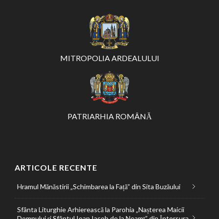
MITROPOLIA ARDEALULUI
PATRIARHIA ROMÂNĂ
ARTICOLE RECENTE
Hramul Mănăstirii „Schimbarea la Față” din Sita Buzăului
Sfânta Liturghie Arhierească la Parohia „Nașterea Maicii
Domnului și Sfântul Ioan Iacob de la Neamț” din Întorsura