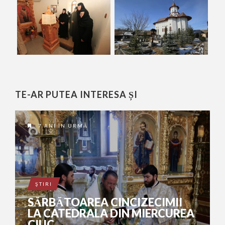
TE-AR PUTEA INTERESA ȘI
7 ANI ÎN URMĂ
ŞTIRI
SĂRBĂTOAREA CINCIZECIMII
LA CATEDRALA DIN MIERCUREA
CIUC.