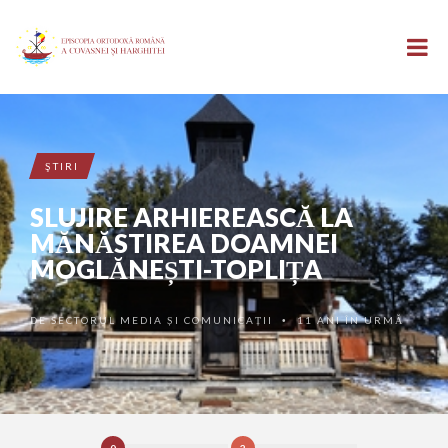
ŞTIRI
SLUJIRE ARHIEREASCĂ LA
MĂNĂSTIREA DOAMNEI
MOGLĂNEȘTI-TOPLIȚA
DE
SECTORUL MEDIA ȘI COMUNICAȚII
11 ANI ÎN URMĂ
•