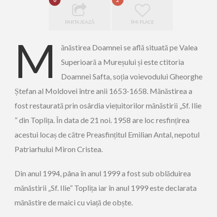
0
2
PARTAJEAZĂ
ÎMI PLACE
M
ănăstirea Doamnei se află situată pe Valea
Superioară a Mureșului și este ctitoria
Doamnei Safta, soția voievodului Gheorghe
Ștefan al Moldovei între anii 1653-1658. Mănăstirea a
fost restaurată prin osârdia viețuitorilor mănăstirii „Sf. Ilie
” din Toplița. În data de 21 noi. 1958 are loc resfințirea
acestui locaș de către Preasfințitul Emilian Antal, nepotul
Patriarhului Miron Cristea.
Din anul 1994, pâna în anul 1999 a fost sub oblăduirea
mănăstirii „Sf. Ilie” Toplița iar în anul 1999 este declarata
mănăstire de maici cu viață de obște.