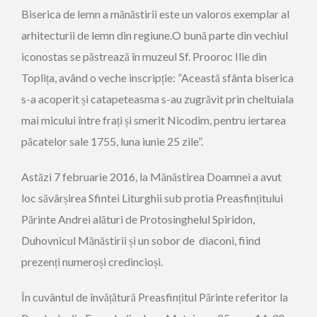
Biserica de lemn a mănăstirii este un valoros exemplar al
arhitecturii de lemn din regiune.O bună parte din vechiul
iconostas se păstrează în muzeul Sf. Prooroc Ilie din
Toplița, având o veche inscripție: ”Această sfânta biserica
s-a acoperit și catapeteasma s-au zugrăvit prin cheltuiala
mai micului între frați și smerit Nicodim, pentru iertarea
păcatelor sale 1755, luna iunie 25 zile”.
Astăzi 7 februarie 2016, la Mănăstirea Doamnei a avut
loc săvârșirea Sfintei Liturghii sub protia Preasfințitului
Părinte Andrei alături de Protosinghelul Spiridon,
Duhovnicul Mănăstirii și un sobor de diaconi, fiind
prezenți numeroși credincioși.
În cuvântul de învățătură Preasfințitul Părinte referitor la