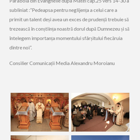
Parabola din Evanghelie dupa Matei cap.25 vers 14-30 a
subliniat :”Pedeapsa pentru neglijența a celui care a
primit un talent deși avea un exces de prudență trebuie să
trezească în conștiința noastră dorul după Dumnezeu și să
întelegem importanța momentului sfârșitului fiecăruia
dintre noi”.
Consilier Comunicații Media Alexandru Moroianu