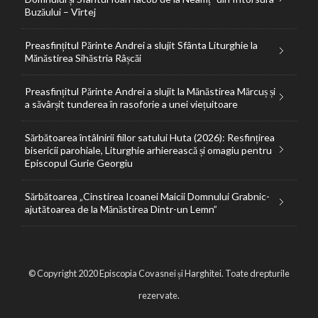
Buzăului – Vîrtej
Preasfințitul Părinte Andrei a slujit Sfânta Liturghie la
Mănăstirea Sihăstria Râșcăi
Preasfințitul Părinte Andrei a slujit la Mănăstirea Mărcuș și
a săvârșit tunderea în rasoforie a unei viețuitoare
Sărbătoarea întâlnirii fiilor satului Huta (2026): Resfințirea
bisericii parohiale, Liturghie arhierească și omagiu pentru
Episcopul Gurie Georgiu
Sărbătoarea „Cinstirea Icoanei Maicii Domnului Grabnic-
ajutătoarea de la Mănăstirea Dintr-un Lemn”
© Copyright 2020 Episcopia Covasnei și Harghitei. Toate drepturile
rezervate.