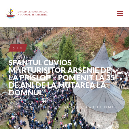
ŞTIRI
SFÂNTUL CUVIOS
MĂRTURISITOR ARSENIE DE
LA PRISLOP – POMENIT LA 35
DE ANI DE LA MUTAREA LA
DOMNUL
DE
SECTORUL MEDIA ȘI COMUNICAȚII
2 ANI ÎN URMĂ
•