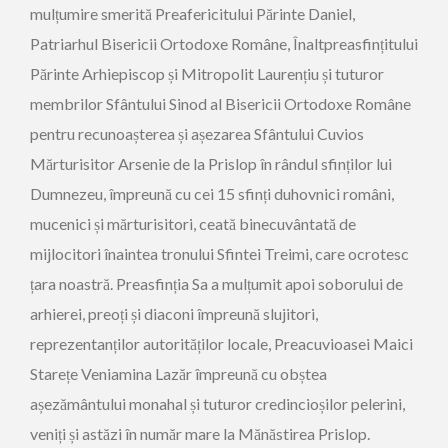
mulțumire smerită Preafericitului Părinte Daniel,
Patriarhul Bisericii Ortodoxe Române, Înaltpreasfințitului
Părinte Arhiepiscop și Mitropolit Laurențiu și tuturor
membrilor Sfântului Sinod al Bisericii Ortodoxe Române
pentru recunoașterea și așezarea Sfântului Cuvios
Mărturisitor Arsenie de la Prislop în rândul sfinților lui
Dumnezeu, împreună cu cei 15 sfinți duhovnici români,
mucenici și mărturisitori, ceată binecuvântată de
mijlocitori înaintea tronului Sfintei Treimi, care ocrotesc
țara noastră. Preasfinția Sa a mulțumit apoi soborului de
arhierei, preoți și diaconi împreună slujitori,
reprezentanților autorităților locale, Preacuvioasei Maici
Starețe Veniamina Lazăr împreună cu obștea
așezământului monahal și tuturor credincioșilor pelerini,
veniți și astăzi în număr mare la Mănăstirea Prislop.