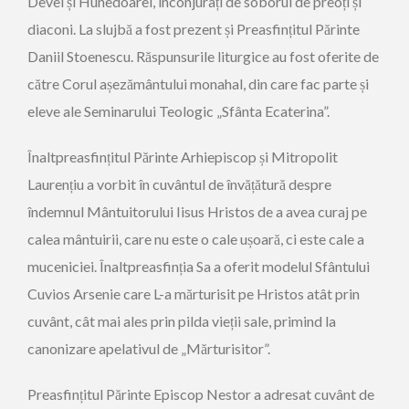
Devei și Hunedoarei, înconjurați de soborul de preoți și
diaconi. La slujbă a fost prezent și Preasfințitul Părinte
Daniil Stoenescu. Răspunsurile liturgice au fost oferite de
către Corul așezământului monahal, din care fac parte și
eleve ale Seminarului Teologic „Sfânta Ecaterina”.
Înaltpreasfințitul Părinte Arhiepiscop și Mitropolit
Laurențiu a vorbit în cuvântul de învățătură despre
îndemnul Mântuitorului Iisus Hristos de a avea curaj pe
calea mântuirii, care nu este o cale ușoară, ci este cale a
muceniciei. Înaltpreasfinția Sa a oferit modelul Sfântului
Cuvios Arsenie care L-a mărturisit pe Hristos atât prin
cuvânt, cât mai ales prin pilda vieții sale, primind la
canonizare apelativul de „Mărturisitor”.
Preasfințitul Părinte Episcop Nestor a adresat cuvânt de