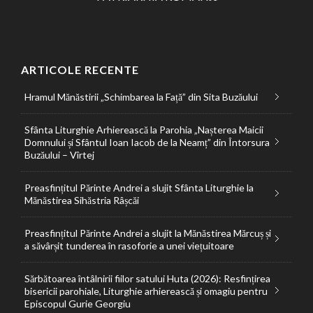
ARTICOLE RECENTE
Hramul Mănăstirii „Schimbarea la Față” din Sita Buzăului
Sfânta Liturghie Arhierească la Parohia „Nașterea Maicii
Domnului și Sfântul Ioan Iacob de la Neamț” din Întorsura
Buzăului – Vîrtej
Preasfințitul Părinte Andrei a slujit Sfânta Liturghie la
Mănăstirea Sihăstria Râșcăi
Preasfințitul Părinte Andrei a slujit la Mănăstirea Mărcuș și
a săvârșit tunderea în rasoforie a unei viețuitoare
Sărbătoarea întâlnirii fiilor satului Huta (2026): Resfințirea
bisericii parohiale, Liturghie arhierească și omagiu pentru
Episcopul Gurie Georgiu