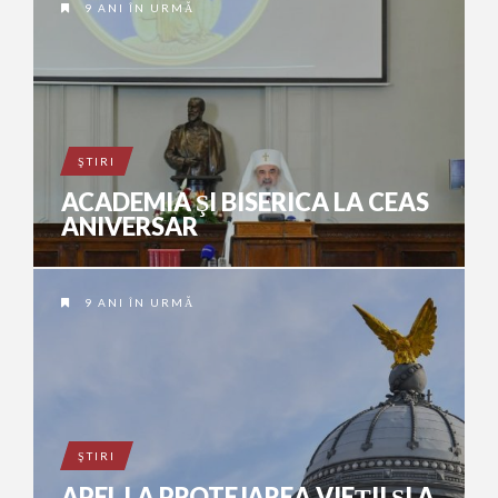
9 ANI ÎN URMĂ
ŞTIRI
ACADEMIA ŞI BISERICA LA CEAS
ANIVERSAR
9 ANI ÎN URMĂ
ŞTIRI
APEL LA PROTEJAREA VIEȚII ȘI A