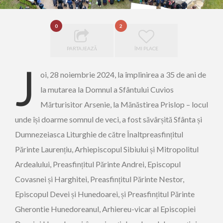
0
2
PARTAJEAZĂ
ÎMI PLACE
J
oi, 28 noiembrie 2024, la împlinirea a 35 de ani de
la mutarea la Domnul a Sfântului Cuvios
Mărturisitor Arsenie, la Mănăstirea Prislop – locul
unde își doarme somnul de veci, a fost săvârșită Sfânta și
Dumnezeiasca Liturghie de către Înaltpreasfințitul
Părinte Laurențiu, Arhiepiscopul Sibiului și Mitropolitul
Ardealului, Preasfințitul Părinte Andrei, Episcopul
Covasnei și Harghitei, Preasfințitul Părinte Nestor,
Episcopul Devei și Hunedoarei, și Preasfințitul Părinte
Gherontie Hunedoreanul, Arhiereu-vicar al Episcopiei