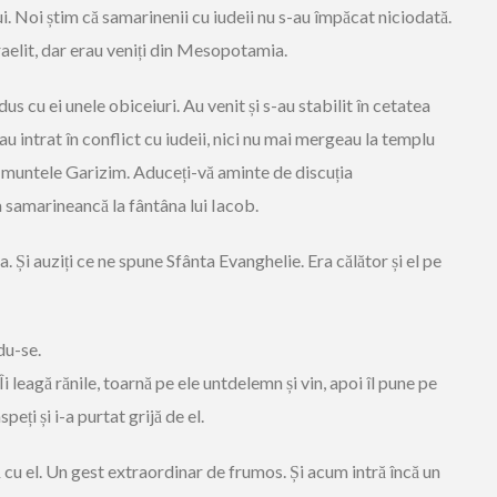
i. Noi știm că samarinenii cu iudeii nu s-au împăcat niciodată.
raelit, dar erau veniți din Mesopotamia.
us cu ei unele obiceiuri. Au venit și s-au stabilit în cetatea
u intrat în conflict cu iudeii, nici nu mai mergeau la templu
pe muntele Garizim. Aduceți-vă aminte de discuția
 samarineancă la fântâna lui Iacob.
 Și auziți ce ne spune Sfânta Evanghelie. Era călător și el pe
du-se.
 Îi leagă rănile, toarnă pe ele untdelemn și vin, apoi îl pune pe
peți și i-a purtat grijă de el.
u el. Un gest extraordinar de frumos. Și acum intră încă un