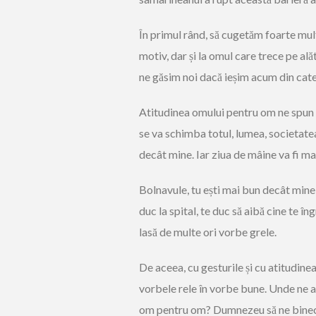
În primul rând, să cugetăm foarte mult
motiv, dar și la omul care trece pe alăt
ne găsim noi dacă ieșim acum din cate
Atitudinea omului pentru om ne spun Sfi
se va schimba totul, lumea, societatea
decât mine. Iar ziua de mâine va fi ma
Bolnavule, tu ești mai bun decât mine,
duc la spital, te duc să aibă cine te îng
lasă de multe ori vorbe grele.
De aceea, cu gesturile și cu atitudinea
vorbele rele în vorbe bune. Unde ne
om pentru om? Dumnezeu să ne binecu