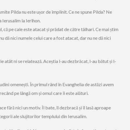
nsmite Pilda nu este ușor de împlinit. Ce ne spune Pilda? Ne
 Ierusalim la Ierihon.
, că pe cale este atacat și prădat de către tâlhari. Ce mai știm
u dă nici numele celui care a fost atacat, dar nu ne dă nici
e atât ni se relatează. Aceștia l-au dezbrăcat, l-au bătut și l-
tudini omenești. În primul rând în Evanghelia de astăzi avem
recând pe lângă om și omul care îi este alături.
 fără nici un motiv. Îl bate, îl dezbracă și îl lasă aproape
egorii ale slujitorilor templului din Ierusalim.