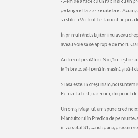
Avem de a face cu un rabin și cu un pr
pe lângă el fără să se uite la el. Acum
să știți că Vechiul Testament nu prea l
În primul rând, slujitorii nu aveau dr
aveau voie să se apropie de mort. Oare
Au trecut pe alături. Noi, în creștini
ia în brațe, să-l pună în mașină și să-l
Și așa este. În creștinism, noi suntem 
Refuzul a fost, oarecum, din punct de v
Un om și viața lui, am spune credincio
Mântuitorul în Predica de pe munte, a
6, versetul 31, când spune, precum voiț