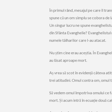
În primul rând, mesajul pe care îl tra
spune că un om simplu se cobora de la
Un singur lucru ne spune evanghelistul
din Sfânta Evanghelie? Evanghelistul n
numele tâlharilor care l-au atacat.
Nu știm cine erau aceștia. În Evangheli
au lăsat aproape mort.
Aș vrea să scot în evidență câteva ati
trei atitudini. Omul contra om, omul t
Să vedem omul împotriva omului ce face
mort. Și acum intră în ecuație două cat