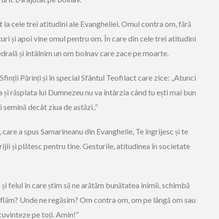
 la cele trei atitudini ale Evangheliei. Omul contra om, fără
uri și apoi vine omul pentru om. În care din cele trei atitudini
drală și întâlnim un om bolnav care zace pe moarte.
nții Părinți și în special Sfântul Teofilact care zice: ,,Atunci
 și răsplata lui Dumnezeu nu va întârzia când tu ești mai bun
i semină decât ziua de astăzi..”
 care a spus Samarineanu din Evanghelie, Te îngrijesc și te
rijii și plătesc pentru tine. Gesturile, atitudinea în societate
 și felul în care știm să ne arătăm bunătatea inimii, schimbă
 aflăm? Unde ne regăsim? Om contra om, om pe lângă om sau
vinteze pe toți. Amin!”