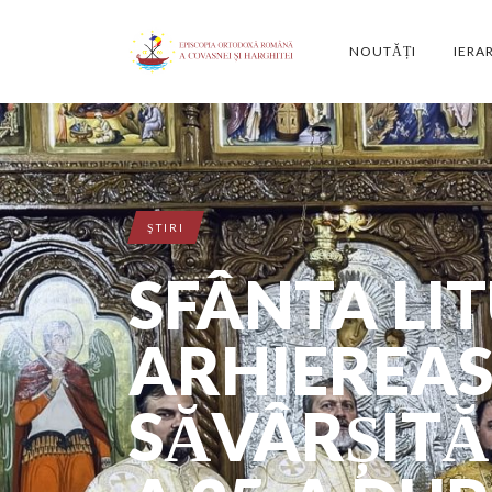
NOUTĂȚI
IERA
ŞTIRI
SFÂNTA LI
ARHIEREA
SĂVÂRȘITĂ