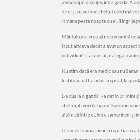
personaj în discuție, intră gazda. A dou
de el și ce vei mai cheltui când mă voi
rămâne peste noapte cu el, îl îngrijește
Mântuitorul vrea să ne transmită nouă
făcut altceva decât a avut un aspect în
individual? L-a pansat, i-a legat rănile
Nu știm dacă era medic sau nu Samarine
Instituțional l-a adus la spital, la gaz
L-a dus la o gazdă, l-a dat în primire ș
cheltui, îți voi da înapoi. Samarineanu
uităm că între ei, între samarineni și î
Ori acest samarinean a rupt bariera Uri
samarineanul a rupt această barieră a u