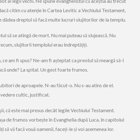
eot al legii vechi. Ne spune evanghelistul că aceștia au trecut
, dacă citim cu atenție în Cartea Levitic a Vechiului Testament,
e dădea dreptul să facă multe lucruri slujitorilor de la templu.
eptul să se atingă de mort. Nu mai puteau să slujească. Nu
cum, slujitorii templului erau îndreptățiți.
sm, ce am fi spus? Ne-am fi așteptat ca preotul să meargă să-l
 ducă unde? La spital. Un gest foarte frumos.
iubitori de aproapele. N-au făcut-o. Nu s-au atins de el.
edere cultic, justificat.
șii, că este mai presus decât legile Vechiului Testament.
șa de frumos vorbește în Evanghelia după Luca, în capitolul
i să vă facă vouă oamenii, faceți-le și voi asemenea lor.