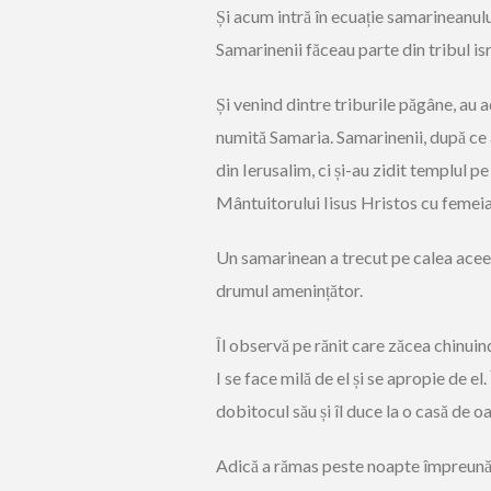
Și acum intră în ecuație samarineanulu
Samarinenii făceau parte din tribul is
Și venind dintre triburile păgâne, au ad
numită Samaria. Samarinenii, după ce a
din Ierusalim, ci și-au zidit templul 
Mântuitorului Iisus Hristos cu femeia
Un samarinean a trecut pe calea aceea.
drumul amenințător.
Îl observă pe rănit care zăcea chinuin
I se face milă de el și se apropie de el.
dobitocul său și îl duce la o casă de oas
Adică a rămas peste noapte împreună c