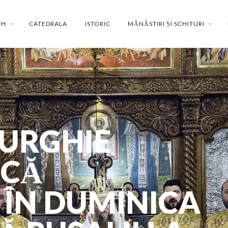
RH
CATEDRALA
ISTORIC
MĂNĂSTIRI ȘI SCHITURI
TURGHIE
SCĂ
 ÎN DUMINICA