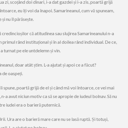
a zi, scoțând doi dinari, i-a dat gazdei și i-a zis, poartă grijă
 întoarce, eu îți voi da înapoi. Samarineanul, cum vă spuneam,
 și nu îl părăsește.
 credincioșilor că atitudinea sau slujirea Samarineanului n-a
 primul rând instituțional și în al doilea rând individual. De ce,
, a turnat pe ele untdelemn și vin.
anul, doar atât știm. L-a ajutat și apoi ce a făcut?
da de oaspeți.
i îi spune, poartă grijă de el și când mă voi întoarce, ce vei mai
l, n-a avut niciun motiv ca să se apropie de iudeul bolnav. Să nu
ntre iudei era o barieră puternică.
i. Ura are o barieră mare care nu se lasă ruptă. Și totuși,
rii. L-a ajutat pe bolnav.