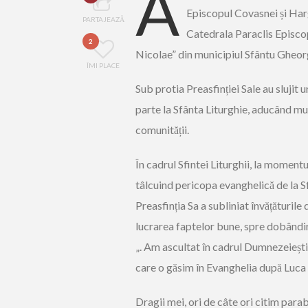
A
Episcopul Covasnei și Harg
PARTAJEAZĂ
Catedrala Paraclis Episco
2
Nicolae” din municipiul Sfântu Gheor
ÎMI PLACE
Sub protia Preasfinției Sale au slujit 
parte la Sfânta Liturghie, aducând m
comunității.
În cadrul Sfintei Liturghii, la momentu
tâlcuind pericopa evanghelică de la S
Preasfinția Sa a subliniat învățăturile
lucrarea faptelor bune, spre dobândir
„. Am ascultat în cadrul Dumnezeiești
care o găsim în Evanghelia după Luca î
Dragii mei, ori de câte ori citim par