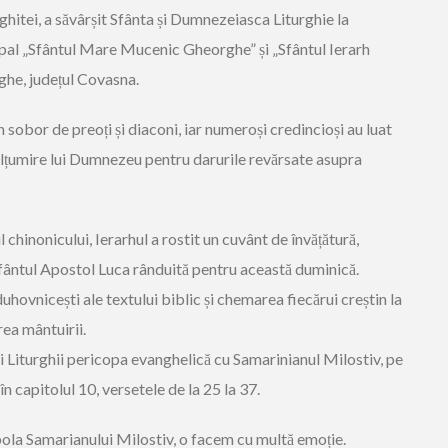
hitei, a săvârșit Sfânta și Dumnezeiasca Liturghie la
pal „Sfântul Mare Mucenic Gheorghe” și „Sfântul Ierarh
ghe, județul Covasna.
un sobor de preoți și diaconi, iar numeroși credincioși au luat
ulțumire lui Dumnezeu pentru darurile revărsate asupra
l chinonicului, Ierarhul a rostit un cuvânt de învățătură,
fântul Apostol Luca rânduită pentru această duminică.
 duhovnicești ale textului biblic și chemarea fiecărui creștin la
ea mântuirii.
i Liturghii pericopa evanghelică cu Samarinianul Milostiv, pe
n capitolul 10, versetele de la 25 la 37.
abola Samarianului Milostiv, o facem cu multă emoție.