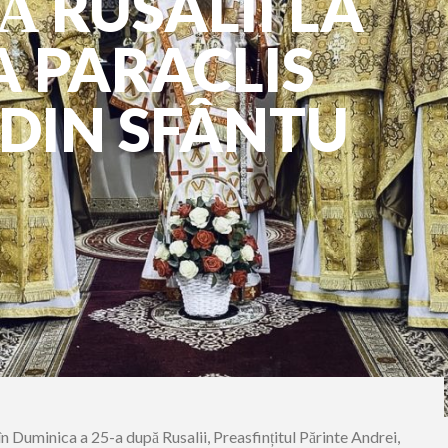
Ă RUSALII LA
 PARACLIS
 DIN SFÂNTU
E
în Duminica a 25-a după Rusalii, Preasfințitul Părinte Andrei,