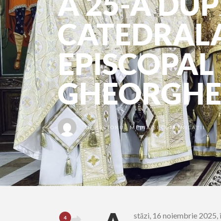
A 25-A DUP
CATEDRALA
EPISCOPAL
GHEORGH
DE
SECTORUL MEDIA ȘI COMUNICAȚII
stăzi, 16 noiembrie 2025, 
4