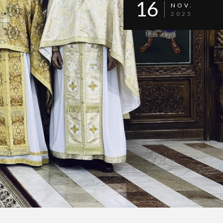
16
NOV.
2025