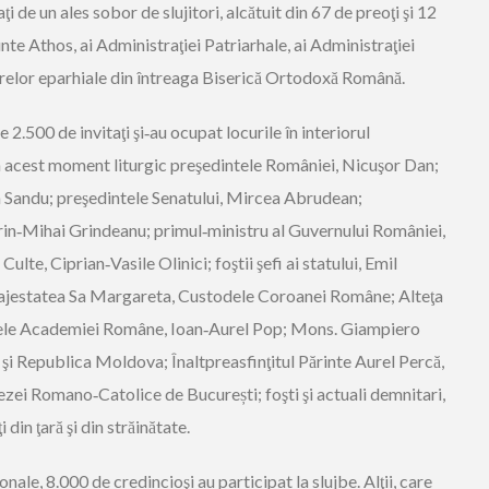
i de un ales sobor de slujitori, alcătuit din 67 de preoţi şi 12
nte Athos, ai Administraţiei Patriarhale, ai Administraţiei
trelor eparhiale din întreaga Biserică Ortodoxă Română.
e 2.500 de invitaţi şi‑au ocupat locurile în interiorul
la acest moment liturgic preşedintele României, Nicuşor Dan;
 Sandu; preşedintele Senatului, Mircea Abrudean;
rin‑Mihai Grindeanu; primul‑ministru al Guvernului României,
Culte, Ciprian‑Vasile Olinici; foştii şefi ai statului, Emil
ajestatea Sa Margareta, Custodele Coroanei Române; Alteţa
tele Academiei Române, Ioan‑Aurel Pop; Mons. Giampiero
şi Republica Moldova; Înaltpreasfinţitul Părinte Aurel Percă,
ezei Romano‑Catolice de București; foşti şi actuali demnitari,
din ţară şi din străinătate.
ale, 8.000 de credincioşi au participat la slujbe. Alţii, care