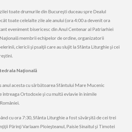
ii zilei toate drumurile din Bucureşti duceau spre Dealul
cât toate celelalte zile ale anului (ora 4:00 a devenit ora
tant eveniment bisericesc din Anul Centenar al Patriarhiei
 Naţională membrii echipelor de ordine, organizatorii
lerinii, clericii şi psalţii care au slujit la Sfânta Liturghie şi cei
eştini.
atedrala Naţională
is anul acesta cu sărbătoarea Sfântului Mare Mucenic
e întreaga Ortodoxie şi cu multă evlavie în inimile
 României.
ând cu ora 7:30, Sfânta Liturghie a fost săvârşită de cei trei
ţiţii Părinţi Varlaam Ploieşteanul, Paisie Sinaitul şi Timotei