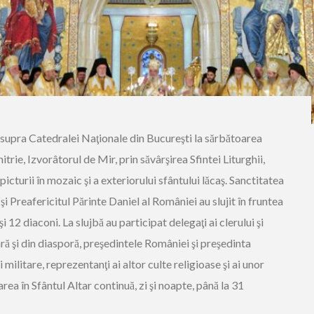
supra Catedralei Naţionale din Bucureşti la sărbătoarea
ie, Izvorâtorul de Mir, prin săvârşirea Sfintei Liturghii,
 picturii în mozaic şi a exteriorului sfântului lăcaş. Sanctitatea
 Preafericitul Părinte Daniel al României au slujit în fruntea
i 12 diaconi. La slujbă au participat delegaţi ai clerului şi
ră şi din diasporă, preşedintele României şi preşedinta
 militare, reprezentanţi ai altor culte religioase şi ai unor
ea în Sfântul Altar continuă, zi şi noapte, până la 31