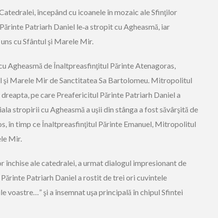
l Catedralei, începând cu icoanele în mozaic ale Sfinţilor
l Părinte Patriarh Daniel le‑a stropit cu Agheasmă, iar
uns cu Sfântul şi Marele Mir.
 cu Agheasmă de Înaltpreasfinţitul Părinte Atenagoras,
tul şi Marele Mir de Sanctitatea Sa Bartolomeu. Mitropolitul
dreapta, pe care Preafericitul Părinte Patriarh Daniel a
ala stropirii cu Agheasmă a uşii din stânga a fost săvârşită de
s, în timp ce Înaltpreasfinţitul Părinte Emanuel, Mitropolitul
le Mir.
lor închise ale catedralei, a urmat dialogul impresionant de
l Părinte Patriarh Daniel a rostit de trei ori cuvintele
ile voastre…” şi a însemnat uşa principală în chipul Sfintei