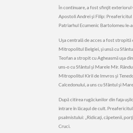
În continuare, a fost sfinţit exterioru
Apostoli Andrei şi Filip: Preafericitu
Patriarhul Ecumenic Bartolomeu le‑a 
Uşa centrală de acces a fost stropită
Mitropolitul Belgiei, şi unsă cu Sfân
Teofan a stropit cu Agheasmă uşa din 
uns‑o cu Sfântul şi Marele Mir. Rândui
Mitropolitul Kiril de Imvros şi Tenedo
Calcedonului, a uns cu Sfântul şi Mare
După citirea rugăciunilor din faţa uşi
intrare în lăcaşul de cult. Preafericitu
psalmistului: „Ridicaţi, căpetenii, porţ
Cruci.