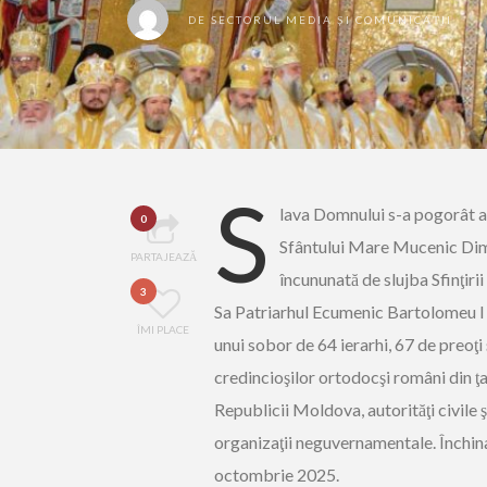
DE
SECTORUL MEDIA ȘI COMUNICAȚII
S
lava Domnului s-a pogorât a
0
Sfântului Mare Mucenic Dimitr
PARTAJEAZĂ
încununată de slujba Sfinţirii
3
Sa Patriarhul Ecumenic Bartolomeu I şi
ÎMI PLACE
unui sobor de 64 ierarhi, 67 de preoţi ş
credincioşilor ortodocşi români din ţa
Republicii Moldova, autorităţi civile şi
organizaţii neguvernamentale. Închinar
octombrie 2025.