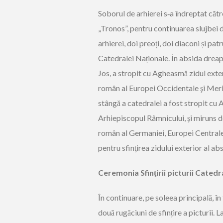
Soborul de arhierei s‑a îndreptat cătr
„Tronos”, pentru continuarea slujbei d
arhierei, doi preoți, doi diaconi și pat
Catedralei Naționale. În absida dreapt
Jos, a stropit cu Agheasmă zidul exteri
român al Europei Occidentale şi Merid
stângă a catedralei a fost stropit cu 
Arhiepiscopul Râmnicului, şi miruns d
român al Germaniei, Europei Centrale
pentru sfinţirea zidului exterior al abs
Ceremonia Sfinţirii picturii Catedr
În continuare, pe soleea principală, în
două rugăciuni de sfințire a picturii.