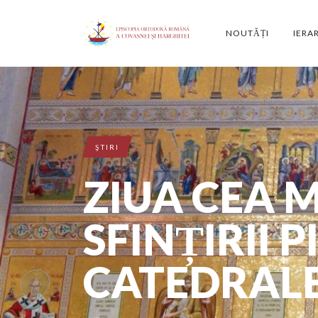
NOUTĂȚI
IERA
ŞTIRI
ZIUA CEA 
SFINȚIRII P
CATEDRALE