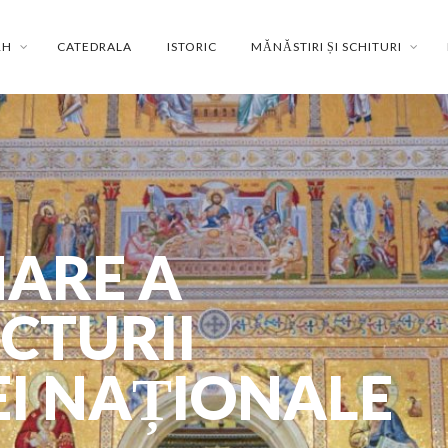
RH
CATEDRALA
ISTORIC
MĂNĂSTIRI ȘI SCHITURI
MARE A
ICTURII
I NAȚIONALE