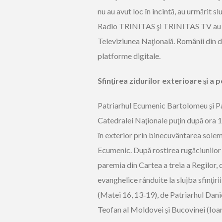
nu au avut loc în incintă, au urmărit 
Radio TRINITAS şi TRINITAS TV au tr
Televiziunea Naţională. Românii din di
platforme digitale.
Sfinţirea zidurilor exterioare şi a 
Patriarhul Ecumenic Bartolomeu şi Pat
Catedralei Naţionale puţin după ora 10
în exterior prin binecuvântarea solem
Ecumenic. După rostirea rugăciunilor î
paremia din Cartea a treia a Regilor, 
evanghelice rânduite la slujba sfinţir
(Matei 16, 13‑19), de Patriarhul Dani
Teofan al Moldovei şi Bucovinei (Ioan