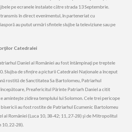
slujbele pe ecranele instalate către strada 13 Septembrie.
ansmis în direct evenimentul, în parteneriat cu
asporă au putut urmări sfintele slujbe la televiziune sau pe
porţilor Catedralei
riarhul Daniel al României au fost întâmpinaţi pe treptele
. Slujba de sfințire a picturii Catedralei Naționale a început
nă rostită de Sanctitatea Sa Bartolomeu, Patriarhul
ncepătoare, Preafericitul Părinte Patriarh Daniel a citit
ce aminteşte zidirea templului lui Solomon. Cele trei pericope
ii bisericii au fost rostite de Patriarhul Ecumenic Bartolomeu
el al României (Luca 10, 38‑42; 11, 27‑28) şi de Mitropolitul
 10, 22‑28).