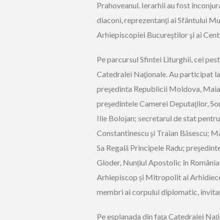
Prahoveanul. Ierarhii au fost înconjuraţ
diaconi, reprezentanţi ai Sfântului Mu
Arhiepiscopiei Bucureştilor şi ai Cen
Pe parcursul Sfintei Liturghii, cei pest
Catedralei Naţionale. Au participat 
preşedinta Republicii Moldova, Maia
preşedintele Camerei Deputaţilor, So
Ilie Bolojan; secretarul de stat pentru 
Constantinescu şi Traian Băsescu; M
Sa Regală Principele Radu; preşedin
Gloder, Nunțiul Apostolic în România 
Arhiepiscop și Mitropolit al Arhidiec
membri ai corpului diplomatic, invitaţi 
Pe esplanada din faţa Catedralei Naţion