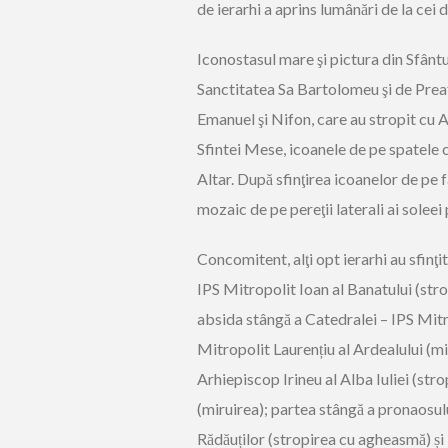
de ierarhi a aprins lumânări de la cei d
Iconostasul mare şi pictura din Sfântu
Sanctitatea Sa Bartolomeu şi de Preafe
Emanuel şi Nifon, care au stropit cu 
Sfintei Mese, icoanele de pe spatele c
Altar. După sfinţirea icoanelor de pe 
mozaic de pe pereţii laterali ai soleei 
Concomitent, alţi opt ierarhi au sfinţ
IPS Mitropolit Ioan al Banatului (str
absida stângă a Catedralei – IPS Mitr
Mitropolit Laurențiu al Ardealului (m
Arhiepiscop Irineu al Alba Iuliei (str
(miruirea); partea stângă a pronaosulu
Rădăuților (stropirea cu agheasmă) și 