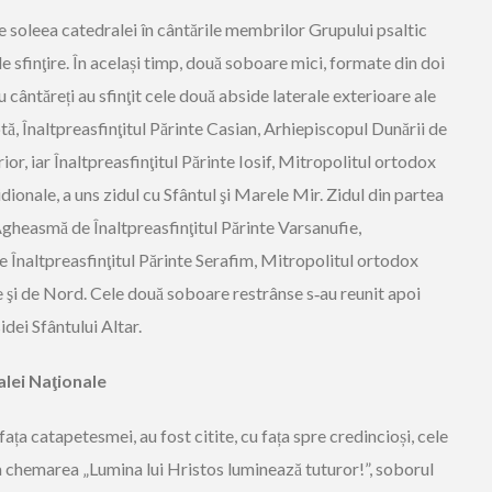
e soleea catedralei în cântările membrilor Grupului psaltic
e sfinţire. În același timp, două soboare mici, formate din doi
ru cântăreți au sfinţit cele două abside laterale exterioare ale
ă, Înaltpreasfinţitul Părinte Casian, Arhiepiscopul Dunării de
or, iar Înaltpreasfinţitul Părinte Iosif, Mitropolitul ortodox
ionale, a uns zidul cu Sfântul şi Marele Mir. Zidul din partea
Agheasmă de Înaltpreasfinţitul Părinte Varsanufie,
e Înaltpreasfinţitul Părinte Serafim, Mitropolitul ortodox
 şi de Nord. Cele două soboare restrânse s‑au reunit apoi
idei Sfântului Altar.
alei Naţionale
 fața catapetesmei, au fost citite, cu fața spre credincioși, cele
 La chemarea „Lumina lui Hristos luminează tuturor!”, soborul