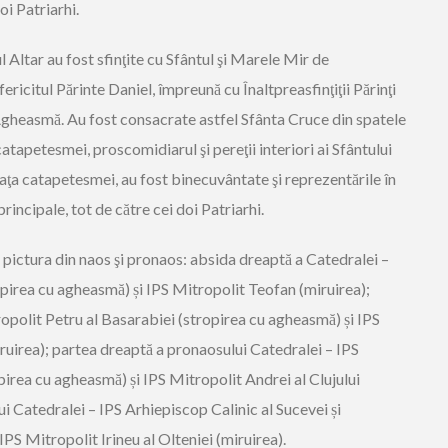
oi Patriarhi.
l Altar au fost sfinţite cu Sfântul şi Marele Mir de
ricitul Părinte Daniel, împreună cu Înaltpreasfinţiţii Părinţi
Agheasmă. Au fost consacrate astfel Sfânta Cruce din spatele
atapetesmei, proscomidiarul şi pereţii interiori ai Sfântului
faţa catapetesmei, au fost binecuvântate şi reprezentările în
principale, tot de către cei doi Patriarhi.
it pictura din naos şi pronaos: absida dreaptă a Catedralei –
opirea cu agheasmă) și IPS Mitropolit Teofan (miruirea);
opolit Petru al Basarabiei (stropirea cu agheasmă) și IPS
iruirea); partea dreaptă a pronaosului Catedralei – IPS
opirea cu agheasmă) și IPS Mitropolit Andrei al Clujului
i Catedralei – IPS Arhiepiscop Calinic al Sucevei și
IPS Mitropolit Irineu al Olteniei (miruirea).