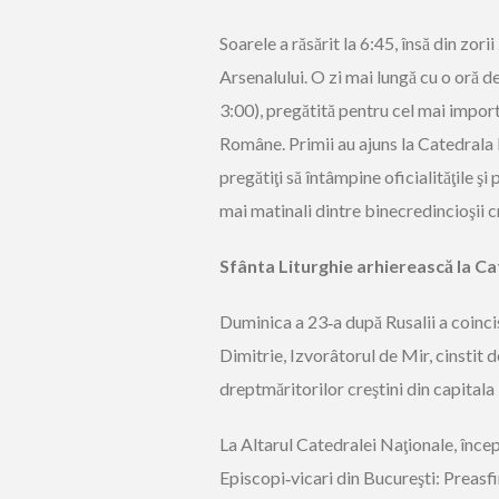
Soarele a răsărit la 6:45, însă din zor
Arsenalului. O zi mai lungă cu o oră de
3:00), pregătită pentru cel mai impor
Române. Primii au ajuns la Catedrala
pregătiţi să întâmpine oficialităţile şi pe
mai matinali dintre binecredincioşii cr
Sfânta Liturghie arhierească la C
Duminica a 23‑a după Rusalii a coinc
Dimitrie, Izvorâtorul de Mir, cinstit d
dreptmăritorilor creştini din capitala
La Altarul Catedralei Naţionale, încep
Episcopi‑vicari din Bucureşti: Preasfin