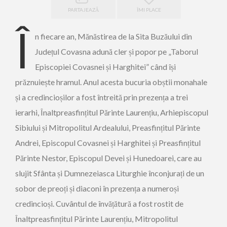
PARTAJEAZĂ
ÎMI PLACE
Î
n fiecare an, Mănăstirea de la Sita Buzăului din
Județul Covasna adună cler și popor pe „Taborul
Episcopiei Covasnei și Harghitei” când își
prăznuiește hramul. Anul acesta bucuria obștii monahale
și a credincioșilor a fost întreită prin prezența a trei
ierarhi, Înaltpreasfințitul Părinte Laurențiu, Arhiepiscopul
Sibiului și Mitropolitul Ardealului, Preasfințitul Părinte
Andrei, Episcopul Covasnei și Harghitei și Preasfințitul
Părinte Nestor, Episcopul Devei și Hunedoarei, care au
slujit Sfânta și Dumnezeiasca Liturghie înconjurați de un
sobor de preoți și diaconi în prezența a numeroși
credincioși. Cuvântul de învățătură a fost rostit de
Înaltpreasfințitul Părinte Laurențiu, Mitropolitul