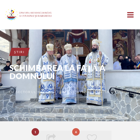
ŞTIRI
SCHIMBAREA LA FAȚĂ A
DOMNULUI
DE
SECTORUL MEDIA ȘI COMUNICAȚII
4 ANI ÎN URMĂ
•
1
6