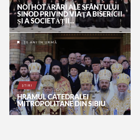
NOI HOTĂRÂRI ALE SFÂNTULUI
SINOD PRIVIND VIAŢA BISERICII
ȘI A SOCIETĂȚII...
10 ANI ÎN URMĂ
ŞTIRI
HRAMUL CATEDRALEI
MITROPOLITANE DIN SIBIU