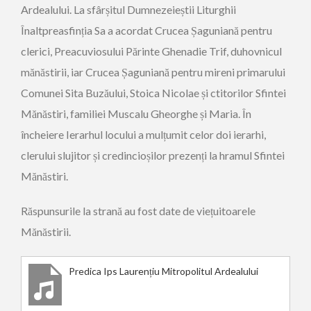
Ardealului. La sfârșitul Dumnezeieștii Liturghii
Înaltpreasfinția Sa a acordat Crucea Șaguniană pentru
clerici, Preacuviosului Părinte Ghenadie Trif, duhovnicul
mănăstirii, iar Crucea Șaguniană pentru mireni primarului
Comunei Sita Buzăului, Stoica Nicolae și ctitorilor Sfintei
Mănăstiri, familiei Muscalu Gheorghe și Maria. În
încheiere Ierarhul locului a mulțumit celor doi ierarhi,
clerului slujitor și credincioșilor prezenți la hramul Sfintei
Mănăstiri.
Răspunsurile la strană au fost date de viețuitoarele
Mănăstirii.
Predica Ips Laurențiu Mitropolitul Ardealului