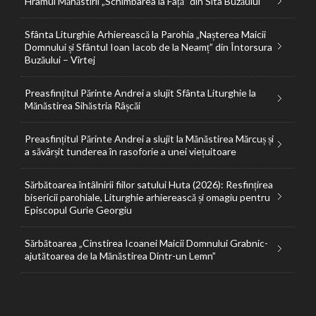
Hramul Mănăstirii „Schimbarea la Față” din Sita Buzăului
Sfânta Liturghie Arhierească la Parohia „Nașterea Maicii
Domnului și Sfântul Ioan Iacob de la Neamț” din Întorsura
Buzăului – Vîrtej
Preasfințitul Părinte Andrei a slujit Sfânta Liturghie la
Mănăstirea Sihăstria Râșcăi
Preasfințitul Părinte Andrei a slujit la Mănăstirea Mărcuș și
a săvârșit tunderea în rasoforie a unei viețuitoare
Sărbătoarea întâlnirii fiilor satului Huta (2026): Resfințirea
bisericii parohiale, Liturghie arhierească și omagiu pentru
Episcopul Gurie Georgiu
Sărbătoarea „Cinstirea Icoanei Maicii Domnului Grabnic-
ajutătoarea de la Mănăstirea Dintr-un Lemn”