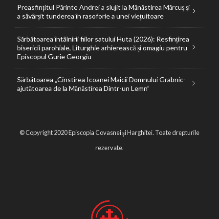
Preasfințitul Părinte Andrei a slujit la Mănăstirea Mărcuș și
a săvârșit tunderea în rasoforie a unei viețuitoare
Sărbătoarea întâlnirii fiilor satului Huta (2026): Resfințirea
bisericii parohiale, Liturghie arhierească și omagiu pentru
Episcopul Gurie Georgiu
Sărbătoarea „Cinstirea Icoanei Maicii Domnului Grabnic-
ajutătoarea de la Mănăstirea Dintr-un Lemn”
© Copyright 2020 Episcopia Covasnei și Harghitei. Toate drepturile
rezervate.