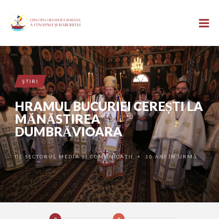
ŞTIRI
HRAMUL BUCURIEI CEREȘTI LA
MĂNĂSTIREA
DUMBRĂVIOARA
DE
SECTORUL MEDIA ȘI COMUNICAȚII
10 ANI ÎN URMĂ
•