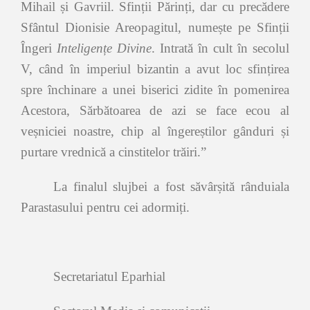
Mihail și Gavriil. Sfinții Părinți, dar cu precădere
Sfântul Dionisie Areopagitul, numește pe Sfinții
Îngeri
Inteligențe Divine
. Intrată în cult în secolul
V, când în imperiul bizantin a avut loc sfințirea
spre închinare a unei biserici zidite în pomenirea
Acestora, Sărbătoarea de azi se face ecou al
veșniciei noastre, chip al îngereștilor gânduri și
purtare vrednică a cinstitelor trăiri.”
La finalul slujbei a fost săvârșită rânduiala
Parastasului pentru cei adormiți.
Secretariatul Eparhial