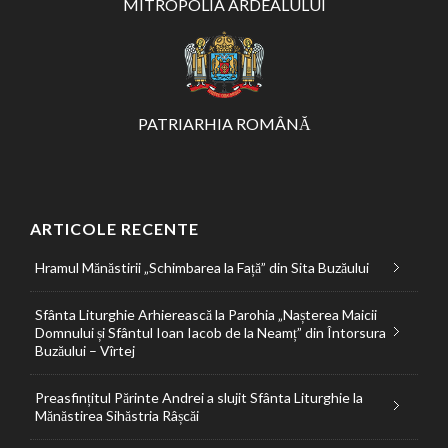
MITROPOLIA ARDEALULUI
PATRIARHIA ROMÂNĂ
ARTICOLE RECENTE
Hramul Mănăstirii „Schimbarea la Față” din Sita Buzăului
Sfânta Liturghie Arhierească la Parohia „Nașterea Maicii
Domnului și Sfântul Ioan Iacob de la Neamț” din Întorsura
Buzăului – Vîrtej
Preasfințitul Părinte Andrei a slujit Sfânta Liturghie la
Mănăstirea Sihăstria Râșcăi