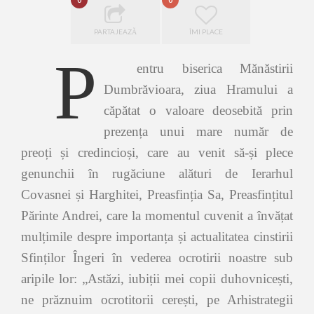
0
0
PARTAJEAZĂ
ÎMI PLACE
P
entru biserica Mănăstirii
Dumbrăvioara, ziua Hramului a
căpătat o valoare deosebită prin
prezența unui mare număr de
preoți și credincioși, care au venit să-și plece
genunchii în rugăciune alături de Ierarhul
Covasnei și Harghitei, Preasfinția Sa, Preasfințitul
Părinte Andrei, care la momentul cuvenit a învățat
mulțimile despre importanța și actualitatea cinstirii
Sfinților Îngeri în vederea ocrotirii noastre sub
aripile lor: „Astăzi, iubiții mei copii duhovnicești,
ne prăznuim ocrotitorii cerești, pe Arhistrategii