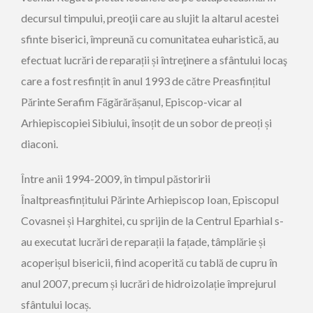
decursul timpului, preoţii care au slujit la altarul acestei
sfinte biserici, împreună cu comunitatea euharistică, au
efectuat lucrări de reparații și întreţinere a sfântului locaş
care a fost resfințit în anul 1993 de către Preasfințitul
Părinte Serafim Făgărărășanul, Episcop-vicar al
Arhiepiscopiei Sibiului, însoțit de un sobor de preoți și
diaconi.
Între anii 1994-2009, în timpul păstoririi
Înaltpreasfințitului Părinte Arhiepiscop Ioan, Episcopul
Covasnei și Harghitei, cu sprijin de la Centrul Eparhial s-
au executat lucrări de reparații la fațade, tâmplărie și
acoperișul bisericii, fiind acoperită cu tablă de cupru în
anul 2007, precum și lucrări de hidroizolație împrejurul
sfântului locaș.