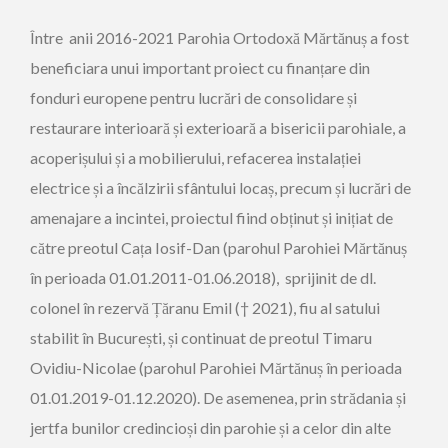
Între anii 2016-2021 Parohia Ortodoxă Mărtănuș a fost
beneficiara unui important proiect cu finanțare din
fonduri europene pentru lucrări de consolidare și
restaurare interioară și exterioară a bisericii parohiale, a
acoperișului și a mobilierului, refacerea instalației
electrice și a încălzirii sfântului locaș, precum și lucrări de
amenajare a incintei, proiectul fiind obținut și inițiat de
către preotul Cața Iosif-Dan (parohul Parohiei Mărtănuș
în perioada 01.01.2011-01.06.2018), sprijinit de dl.
colonel în rezervă Țăranu Emil († 2021), fiu al satului
stabilit în București, și continuat de preotul Timaru
Ovidiu-Nicolae (parohul Parohiei Mărtănuș în perioada
01.01.2019-01.12.2020). De asemenea, prin strădania și
jertfa bunilor credincioși din parohie și a celor din alte