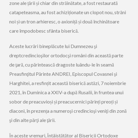
zone ale țării și chiar din străinătate, a fost restaurată
catapeteasma, au fost achiziționate un clopot nou, străni
noi și un tron arhieresc, o axioniță și două închinătoare
care împodobesc sfânta biserică.
Aceste lucrări bineplăcute lui Dumnezeu şi
dreptcredincioşilor ortodocşi români din această parte
de ţară, cu părintească dragoste luându-le în seamă
Preasfinţitul Părinte ANDREI, Episcopul Covasnei şi
Harghitei, a resfințit această biserică astăzi, 7 noiembrie
2021, în Duminica a XXIV-a după Rusalii, în fruntea unui
sobor de preacuvioși și preacucernici părinți preoți și
diaconi, în prezența a numeroşi credincioşi veniţi din zonă
şi din alte părţi ale ţării.
În aceste vremuri, Întâistătător al Bisericii Ortodoxe