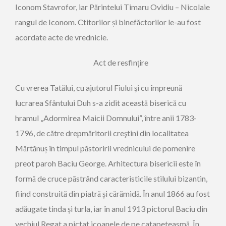
Iconom Stavrofor, iar Părintelui Timaru Ovidiu – Nicolaie
rangul de Iconom. Ctitorilor și binefăctorilor le-au fost
acordate acte de vrednicie.
Act de resfințire
Cu vrerea Tatălui, cu ajutorul Fiului şi cu împreună
lucrarea Sfântului Duh s-a zidit această biserică cu
hramul „Adormirea Maicii Domnului”, între anii 1783-
1796, de către drepmăritorii creştini din localitatea
Mărtănuș în timpul păstoririi vrednicului de pomenire
preot paroh Baciu George. Arhitectura bisericii este în
formă de cruce păstrând caracteristicile stilului bizantin,
fiind construită din piatră și cărămidă. În anul 1866 au fost
adăugate tinda și turla, iar în anul 1913 pictorul Baciu din
vechiul Regat a pictat icoanele de pe catapeteasmă. În