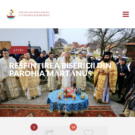
ŞTIRI
RESFINȚIREA BISERICII DIN
PAROHIA MĂRTĂNUȘ
DE
SECTORUL MEDIA ȘI COMUNICAȚII
5 ANI ÎN URMĂ
•
1
14