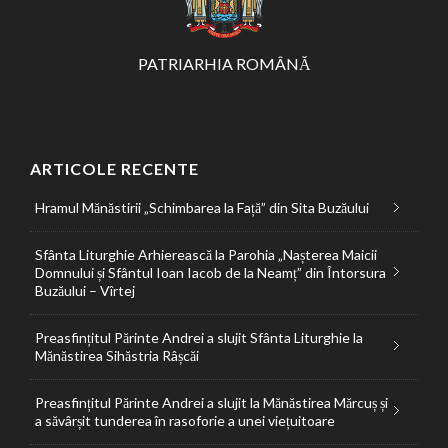
PATRIARHIA ROMÂNĂ
ARTICOLE RECENTE
Hramul Mănăstirii „Schimbarea la Față” din Sita Buzăului
Sfânta Liturghie Arhierească la Parohia „Nașterea Maicii
Domnului și Sfântul Ioan Iacob de la Neamț” din Întorsura
Buzăului – Vîrtej
Preasfințitul Părinte Andrei a slujit Sfânta Liturghie la
Mănăstirea Sihăstria Râșcăi
Preasfințitul Părinte Andrei a slujit la Mănăstirea Mărcuș și
a săvârșit tunderea în rasoforie a unei viețuitoare