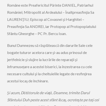
Române este Preafericitul Părinte DANIEL, Patriarhul
României; Mitropolit al Ardealului – Înaltpreasfinţia Sa
LAURENŢIU; Episcop al Covasnei şi Harghitei –
Preasfinţia Sa ANDREI, iar Protopop al Protopopiatului
Sfântu Gheorghe – PC Pr. Bercu Ioan.
Bunul Dumnezeu să răsplătească din darurile Sale cele
bogate tuturor acelora care şi-au adus prinosul de
jertfelnicie şi slujire la lucrările de reparaţii şi
înfrumusețare a acestei biserici, la înzestrarea cu cele
necesare cultului şi la cheltuielile legate de resfinţirea
acestui locaş de închinare.
Şi acum, Dătătorule de viaţă, Doamne, trimite Darul
Sfântului Duh peste acest sfânt lăcaş, ocroteşte pe toţi cei