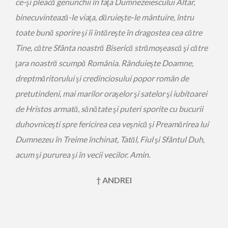
ce-şi pleacă genunchii în faţa Dumnezeiescului Altar,
binecuvintează-le viaţa, dăruieşte-le mântuire, întru
toate bună sporire şi îi întăreşte în dragostea cea către
Tine, către Sfânta noastră Biserică strămoşească şi către
ţara noastră scumpă România. Rânduieşte Doamne,
dreptmăritorului şi credinciosului popor român de
pretutindeni, mai marilor oraşelor şi satelor şi iubitoarei
de Hristos armată, sănătate şi puteri sporite cu bucurii
duhovniceşti spre fericirea cea veşnică şi Preamărirea lui
Dumnezeu în Treime închinat, Tatăl, Fiul şi Sfântul Duh,
acum şi pururea şi în vecii vecilor. Amin.
† ANDREI