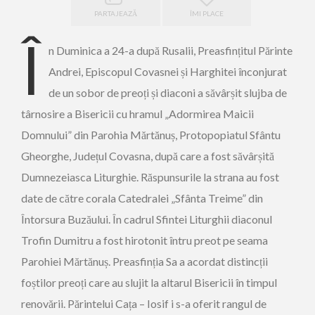
PARTAJEAZĂ
ÎMI PLACE
Î
n Duminica a 24-a după Rusalii, Preasfințitul Părinte
Andrei, Episcopul Covasnei și Harghitei înconjurat
de un sobor de preoți și diaconi a săvârșit slujba de
târnosire a Bisericii cu hramul „Adormirea Maicii
Domnului” din Parohia Mărtănuș, Protopopiatul Sfântu
Gheorghe, Județul Covasna, după care a fost săvârșită
Dumnezeiasca Liturghie. Răspunsurile la strana au fost
date de către corala Catedralei „Sfânta Treime” din
Întorsura Buzăului. În cadrul Sfintei Liturghii diaconul
Trofin Dumitru a fost hirotonit întru preot pe seama
Parohiei Mărtănuș. Preasfinția Sa a acordat distincții
foștilor preoți care au slujit la altarul Bisericii în timpul
renovării. Părintelui Cața – Iosif i s-a oferit rangul de