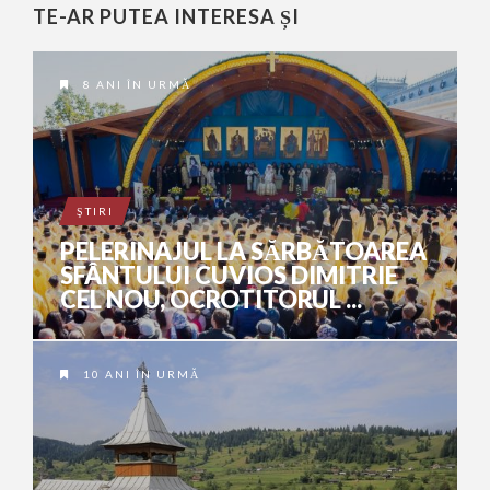
TE-AR PUTEA INTERESA ȘI
8 ANI ÎN URMĂ
ŞTIRI
PELERINAJUL LA SĂRBĂTOAREA
SFÂNTULUI CUVIOS DIMITRIE
CEL NOU, OCROTITORUL ...
10 ANI ÎN URMĂ