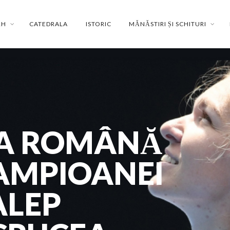
RH
CATEDRALA
ISTORIC
MĂNĂSTIRI ȘI SCHITURI
IA ROMÂNĂ
AMPIOANEI
ALEP