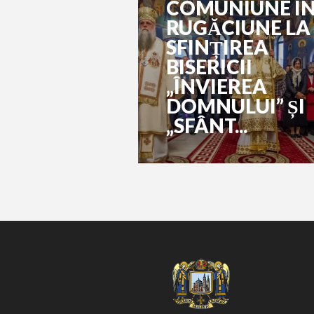
COMUNIUNE Î
RUGĂCIUNE LA
SFINȚIREA
BISERICII
„ÎNVIEREA
DOMNULUI” ȘI
„SFÂNT...