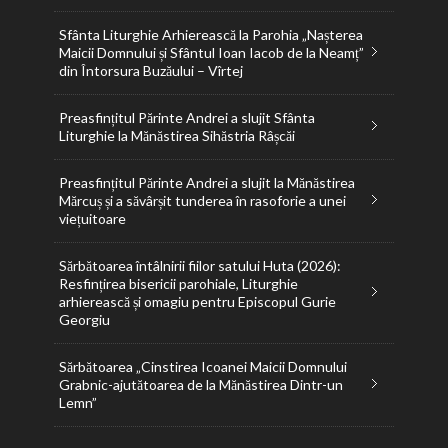
Sfânta Liturghie Arhierească la Parohia „Nașterea
Maicii Domnului și Sfântul Ioan Iacob de la Neamț”
din Întorsura Buzăului – Vîrtej
Preasfințitul Părinte Andrei a slujit Sfânta
Liturghie la Mănăstirea Sihăstria Râșcăi
Preasfințitul Părinte Andrei a slujit la Mănăstirea
Mărcuș și a săvârșit tunderea în rasoforie a unei
viețuitoare
Sărbătoarea întâlnirii fiilor satului Huta (2026):
Resfințirea bisericii parohiale, Liturghie
arhierească și omagiu pentru Episcopul Gurie
Georgiu
Sărbătoarea „Cinstirea Icoanei Maicii Domnului
Grabnic-ajutătoarea de la Mănăstirea Dintr-un
Lemn”