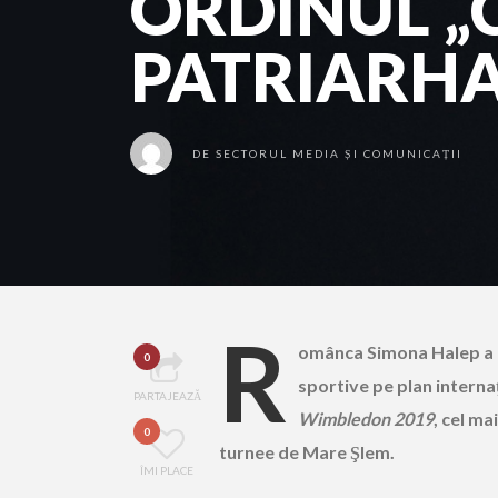
ORDINUL „
PATRIARHA
DE
SECTORUL MEDIA ȘI COMUNICAȚII
R
omânca Simona Halep a d
0
sportive pe plan internaţ
PARTAJEAZĂ
Wimbledon 2019
, cel ma
0
turnee de Mare Şlem.
ÎMI PLACE