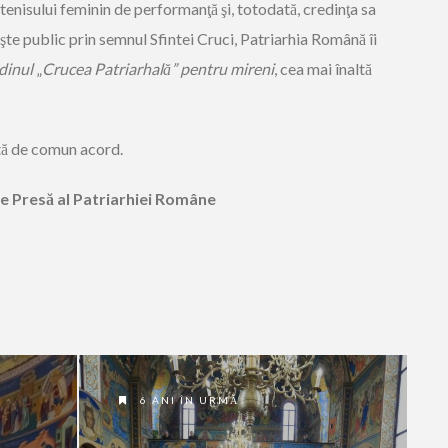
 tenisului feminin de performanţă şi, totodată, credinţa sa
şte public prin semnul Sfintei Cruci, Patriarhia Română îi
dinul
„
Crucea Patriarhală” pentru mireni
, cea mai înaltă
lită de comun acord.
de Presă al Patriarhiei Române
6 ANI ÎN URMĂ