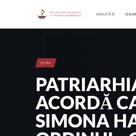
NOUTĂȚI
IERA
ŞTIRI
PATRIARH
ACORDĂ C
SIMONA H