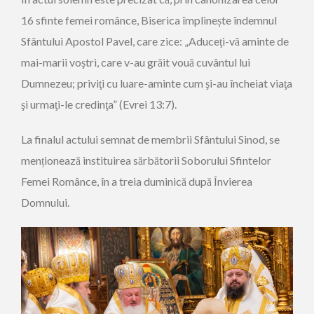
16 sfinte femei românce, Biserica împlinește îndemnul
Sfântului Apostol Pavel, care zice: „Aduceţi-vă aminte de
mai-marii voştri, care v-au grăit vouă cuvântul lui
Dumnezeu; priviţi cu luare-aminte cum şi-au încheiat viaţa
şi urmaţi-le credinţa” (Evrei 13:7).
La finalul actului semnat de membrii Sfântului Sinod, se
menționează instituirea sărbătorii Soborului Sfintelor
Femei Românce, în a treia duminică după Învierea
Domnului.