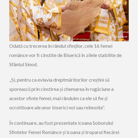
Odată cu trecerea în rândul sfinților, cele 16 femei
românce vor fi cinstite de Biserică în zilele stabilite de
Sfântul Sinod.
„Și, pentru ca evlavia dreptmăritorilor creștini să
sporească prin cinstirea și chemarea în rugăciune a
acestor sfinte femei, mai rânduim ca ele să fie și
ocrotitoare ale unor biserici noi sau reînnoite”.
În continuare, au fost prezentate icoana Soborului
Sfintelor Femei Românce și icoana și troparul fiecărei