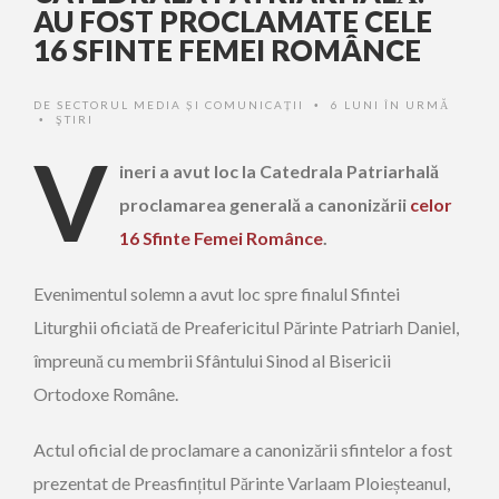
AU FOST PROCLAMATE CELE
16 SFINTE FEMEI ROMÂNCE
DE
SECTORUL MEDIA ȘI COMUNICAȚII
6 LUNI ÎN URMĂ
•
ŞTIRI
•
V
ineri a avut loc la Catedrala Patriarhală
proclamarea generală a canonizării
celor
16 Sfinte Femei Românce
.
Evenimentul solemn a avut loc spre finalul Sfintei
Liturghii oficiată de Preafericitul Părinte Patriarh Daniel,
împreună cu membrii Sfântului Sinod al Bisericii
Ortodoxe Române.
Actul oficial de proclamare a canonizării sfintelor a fost
prezentat de Preasfințitul Părinte Varlaam Ploieșteanul,