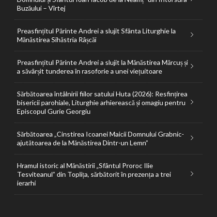
Buzăului – Vîrtej
Preasfințitul Părinte Andrei a slujit Sfânta Liturghie la
Mănăstirea Sihăstria Râșcăi
Preasfințitul Părinte Andrei a slujit la Mănăstirea Mărcuș și
a săvârșit tunderea în rasoforie a unei viețuitoare
Sărbătoarea întâlnirii fiilor satului Huta (2026): Resfințirea
bisericii parohiale, Liturghie arhierească și omagiu pentru
Episcopul Gurie Georgiu
Sărbătoarea „Cinstirea Icoanei Maicii Domnului Grabnic-
ajutătoarea de la Mănăstirea Dintr-un Lemn”
Hramul istoric al Mănăstirii „Sfântul Proroc Ilie
Tesviteanul” din Toplița, sărbătorit în prezența a trei
ierarhi