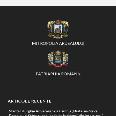
MITROPOLIA ARDEALULUI
PATRIARHIA ROMÂNĂ
ARTICOLE RECENTE
Sfânta Liturghie Arhierească la Parohia „Nașterea Maicii
Domnului și Sfântul Ioan Iacob de la Neamț” din Întorsura