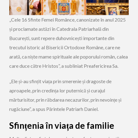
„Cele 16 Sfinte Femei Românce, canonizate în anul 2025
și proclamate astăzi în Catedrala Patriarhală din
București, sunt repere duhovnicești importante din
trecutul istoric al Bisericii Ortodoxe Române, care ne
arată, ca niște mame spirituale ale poporului român, calea
care duce către Hristos”, a subliniat Preafericirea Sa.
„Ele și-au sfințit viața prin smerenie și dragoste de
aproapele, prin credința lor puternică și curajul
mărturisitor, prin răbdarea necazurilor, prin nevoințe și
rugăciune”, a spus Părintele Patriarh Daniel.
Sfințenia în viața de familie