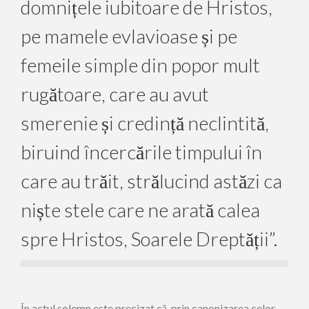
domnițele iubitoare de Hristos,
pe mamele evlavioase și pe
femeile simple din popor mult
rugătoare, care au avut
smerenie și credință neclintită,
biruind încercările timpului în
care au trăit, strălucind astăzi ca
niște stele care ne arată calea
spre Hristos, Soarele Dreptății”.
În actul solemn este precizat că, prin canonizarea celor