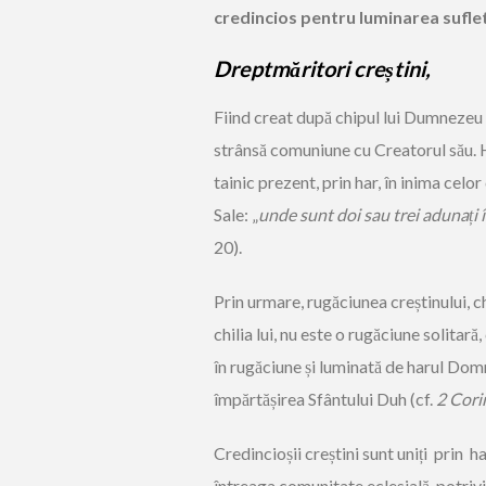
credincios pentru luminarea sufletul
Dreptmăritori creștini,
Fiind creat după chipul lui Dumnezeu 
strânsă comuniune cu Creatorul său.
tainic prezent, prin har, în inima celor
Sale: „
unde sunt doi sau trei adunați
20).
Prin urmare, rugăciunea creștinului, ch
chilia lui, nu este o rugăciune solitar
în rugăciune și luminată de harul Dom
împărtășirea Sfântului Duh (cf.
2 Cori
Credincioșii creștini sunt uniți prin h
întreaga comunitate eclesială, potrivi