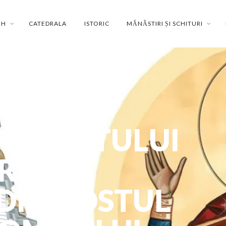
RH
CATEDRALA
ISTORIC
MĂNĂSTIRI ȘI SCHITURI
 SFÂNTULUI
PRIMA
DIN POSTUL