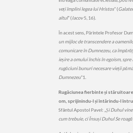
veți împlini legea lui Hristos
” (
Galate
altul
” (
Iacov
5, 16).
În acest sens, Părintele Profesor Dum
un mijloc de transcendere a oamenilor 
comunicare în Dumnezeu, ca împărăție
ieșire a omului închis în egoism, spre
rugăciuni bunuri necesare vieții pămân
Dumnezeu
”1.
Rugăciunea
fierbinte și stăruitoar
om, sprijinindu-l și întărindu-l în
Sfântul Apostol Pavel: „
Și Duhul vine 
cum trebuie, ci Însuși Duhul Se roagă