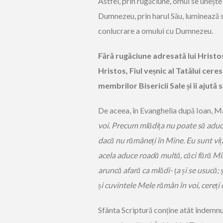
Astfel, prin rugăciune, omul se unește
Dumnezeu, prin harul Său, luminează s
conlucrare a omului cu Dumnezeu.
Fără rugăciune adresată lui Hristos 
Hristos, Fiul veșnic al Tatălui cere
membrilor Bisericii Sale și îi aju
De aceea, în Evanghelia după Ioan, Mân
voi.
Precum
mlădița nu poate să aducă
dacă nu rămâneți în Mine. Eu sunt vița
acela aduce roadă multă, căci fără M
aruncă afară ca mlădi-
ța și se usucă;
și
cuvintele Mele rămân în voi, cereți c
Sfânta Scriptură conține atât îndemnul