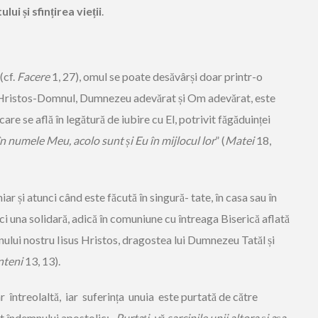
ui și sfințirea vieții
.
(cf.
Facere
1, 27), omul se poate desăvârși doar printr-o
 Hristos-Domnul, Dumnezeu adevărat și Om adevărat, este
 care se află în legătură de iubire cu El, potrivit făgăduinței
în numele Meu, acolo sunt și Eu în mijlocul lor
” (
Matei
18,
iar și atunci când este făcută în singură- tate, în casa sau în
ă, ci una solidară, adică în comuniune cu întreaga Biserică aflată
nului nostru Iisus Hristos, dragostea lui Dumnezeu Tatăl și
nteni
13, 13).
ar întreolaltă, iar suferința unuia este purtată de către
t îndemnului apostolic: „
Purtați-vă
sarcinile
unii
altora
și așa