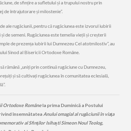
iune, de sfințire a sufletului și a trupului nostru prin
ej de întrajutorare și milostenie”.
de ale rugăciunii, pentru că rugăciunea este izvorul iubirii
și de semeni. Rugăciunea este temelia vieții și creșterii
 umple de prezența iubirii lui Dumnezeu Cel atotmilostiv”, au
tului Sinod al Bisericii Ortodoxe Române.
 să rămână „uniți prin continuă rugăciune cu Dumnezeu,
rețuiți și să cultivați rugăciunea în comunitatea eclesială,
ă”.
icii Ortodoxe Române
la prima Duminică a Postului
privind însemnătatea
Anului omagial
al rugăciunii în viaţa
memorativ al Sfinţilor Isihaști Simeon Noul Teolog,