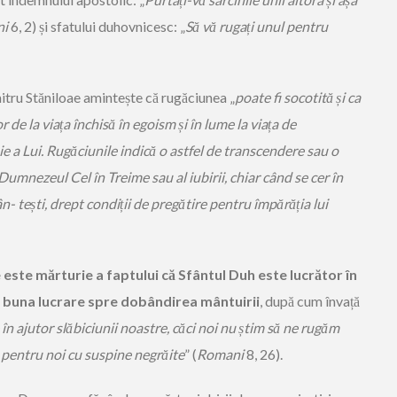
ni
6, 2) și sfatului duhovnicesc: „
Să vă rugați unul pentru
itru Stăniloae amintește că rugăciunea „
poate fi socotită și ca
de la viața închisă în egoism și în lume la viața de
 a Lui. Rugăciunile indică o astfel de transcendere sau o
 Dumnezeul Cel în Treime sau al iubirii, chiar când se cer în
- tești, drept condiții de pregătire pentru împărăția lui
e este mărturie a faptului că Sfântul Duh este lucrător în
tru buna lucrare spre dobândirea mântuirii
, după cum învață
în ajutor slăbiciunii noastre, căci noi nu știm să ne rugăm
 pentru noi cu suspine negrăite
” (
Romani
8, 26).