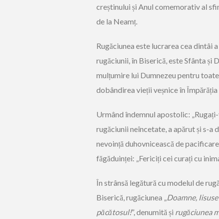
creștinului și Anul comemorativ al sfi
de la Neamț.
Rugăciunea este lucrarea cea dintâi a B
rugăciunii, în Biserică, este Sfânta ș
mulțumire lui Dumnezeu pentru toate d
dobândirea vieții veșnice în Împărăția
Urmând îndemnul apostolic: „Rugați-v
rugăciunii neîncetate, a apărut și s-a
nevoință duhovnicească de pacificare a
făgăduinței: „Fericiți cei curați cu i
În strânsă legătură cu modelul de rugăci
Biserică, rugăciunea „
Doamne, Iisuse 
păcătosul!
”, denumită și
rugăciunea m