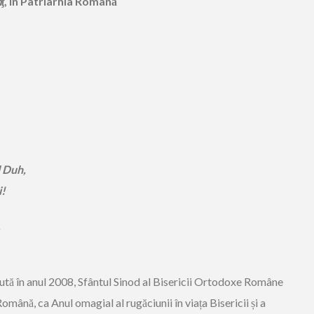
ţ
, în Patriarhia Română
l Duh,
i!
,
ută în anul 2008, Sfântul Sinod al Bisericii Ortodoxe Române
mână, ca Anul omagial al rugăciunii în viața Bisericii și a