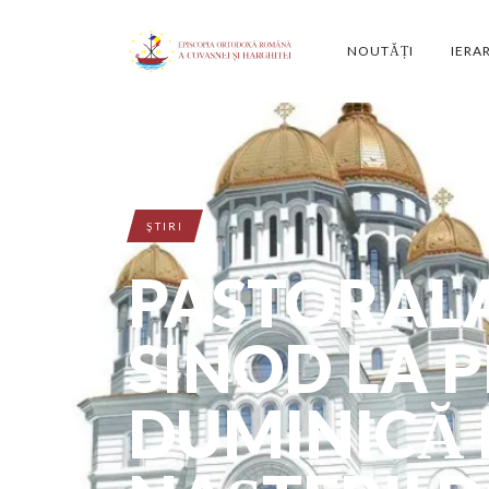
NOUTĂȚI
IERA
ŞTIRI
PASTORALA
SINOD LA 
DUMINICĂ 