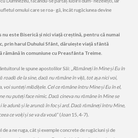
 cu Dumnezeu, făcându-se părtaș iubirii dum- nezeiești, iar
ufletul omului care se roa- gă, încât rugăciunea devine
nu este Biserică și nici viață creștină, pentru că numai
sc, prin harul Duhului Sfânt, dăruiește viață sfântă
tă să rămână în comuniune cu Preasfânta Treime
.
tuitorul le spune apostolilor Săi: „
Rămâneți în Mine și Eu în
 roadă de la sine, dacă nu rămâne în viță,
tot așa nici voi,
, voi sunteți mlădițele.
Cel
ce rămâne întru Mine și Eu în el,
ine
nu puteți face nimic. Dacă cineva nu rămâne în Mine se
 și le adună și le aruncă în foc și ard. Dacă rămâneți întru Mine,
eea ce voiți și se va da vouă
” (
Ioan
15, 4-7).
 de a ne ruga, cât și exemple concrete de rugăciuni și de