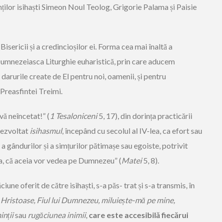
nților isihaști Simeon Noul Teolog, Grigorie Palama și Paisie
isericii și a credincioșilor ei. Forma cea mai înaltă a
i Dumnezeiasca Liturghie euharistică, prin care aducem
arurile create de El pentru noi, oamenii, și pentru
 Preasfintei Treimi.
ă neîncetat!” (
1 Tesaloniceni
5, 17), din dorința practicării
 dezvoltat
isihasmul
, începând cu secolul al IV-lea, ca efort sau
 gândurilor și a simțurilor pătimașe sau egoiste, potrivit
nima, că aceia vor vedea pe Dumnezeu” (
Matei
5, 8).
une oferit de către isihaști, s-a păs- trat și s-a transmis, în
Hristoase, Fiul lui Dumnezeu, miluiește-mă pe mine,
inții
sau
rugăciunea inimii
,
care este accesibilă fiecărui