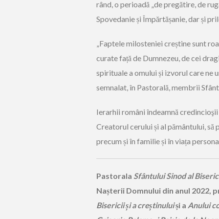
rând, o perioadă „de pregătire, de rugăc
Spovedanie și Împărtășanie, dar și pril
„Faptele milosteniei creștine sunt roa
curate față de Dumnezeu, de cei dragi 
spirituale a omului și izvorul care ne
semnalat, în Pastorală, membrii Sfân
Ierarhii români îndeamnă credincioşii
Creatorul cerului și al pământului, să p
precum și în familie și în viața personal
Pastorala
Sfântului Sinod al Biser
Nașterii Domnului din anul 2022, 
Bisericii și a creștinului
și a
Anului co