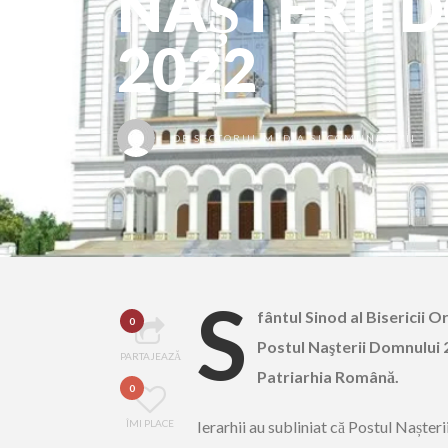
NAȘTERII 
2022
DE
SECTORUL MEDIA ȘI COMUNICAȚII
S
fântul Sinod al Bisericii
0
Postul Naşterii Domnului 2
PARTAJEAZĂ
Patriarhia Română.
0
ÎMI PLACE
Ierarhii au subliniat că Postul Nașter