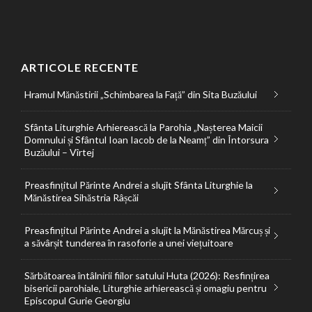
ARTICOLE RECENTE
Hramul Mănăstirii „Schimbarea la Față” din Sita Buzăului
Sfânta Liturghie Arhierească la Parohia „Nașterea Maicii
Domnului și Sfântul Ioan Iacob de la Neamț” din Întorsura
Buzăului – Vîrtej
Preasfințitul Părinte Andrei a slujit Sfânta Liturghie la
Mănăstirea Sihăstria Râșcăi
Preasfințitul Părinte Andrei a slujit la Mănăstirea Mărcuș și
a săvârșit tunderea în rasoforie a unei viețuitoare
Sărbătoarea întâlnirii fiilor satului Huta (2026): Resfințirea
bisericii parohiale, Liturghie arhierească și omagiu pentru
Episcopul Gurie Georgiu