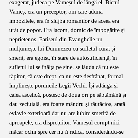
exagerat, judeca pe Vameșul de lângă el. Bietul
Vameș, era un preceptor, om care aduna
impozitele, era în slujba romanilor de aceea era
urât de popor. Era lacom, dornic de îmbogățire și
neprietenos. Fariseul din Evanghelie nu
mulțumește lui Dumnezeu cu sufletul curat și
smerit, era egoist, în stare de autosuficiență, în
sufletul lui se înălța pe sine, se lăuda că nu este
răpitor, că este drept, ca nu este desfrânat, formal
împlinește poruncile Legii Vechi. Își adăuga și
calea ascetică, postesc de doua ori pe săptămână și
dau zeciuială, era foarte mândru și răutăcios, arată
evlavie exterioară dar nu are iubire smerită de
aproapele, era disprețuitor. Vameșul corupt nici
măcar ochii spre cer nu îi ridica, considerându-se