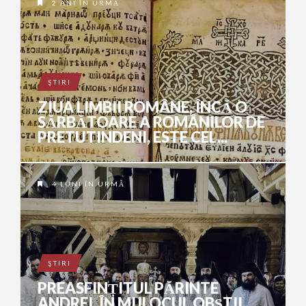
2 ANI ÎN URMĂ
ŞTIRI
ZIUA LIMBII ROMÂNE, ÎNCĂ O
SĂRBĂTOARE A ROMÂNILOR DE
PRETUTINDENI, ESTE CEL...
4 LUNI ÎN URMĂ
ŞTIRI
PREASFINȚITUL PĂRINTE
ANDREI, ÎN MIJLOCUL OBȘTII