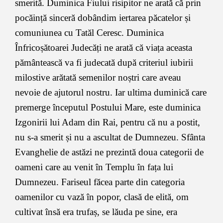
smerită. Duminica Fiului risipitor ne arată că prin
pocăință sinceră dobândim iertarea păcatelor și
comuniunea cu Tatăl Ceresc. Duminica
Înfricoșătoarei Judecăți ne arată că viața aceasta
pământească va fi judecată după criteriul iubirii
milostive arătată semenilor noștri care aveau
nevoie de ajutorul nostru. Iar ultima duminică care
premerge începutul Postului Mare, este duminica
Izgonirii lui Adam din Rai, pentru că nu a postit,
nu s-a smerit și nu a ascultat de Dumnezeu. Sfânta
Evanghelie de astăzi ne prezintă doua categorii de
oameni care au venit în Templu în fața lui
Dumnezeu. Fariseul făcea parte din categoria
oamenilor cu vază în popor, clasă de elită, om
cultivat însă era trufaș, se lăuda pe sine, era