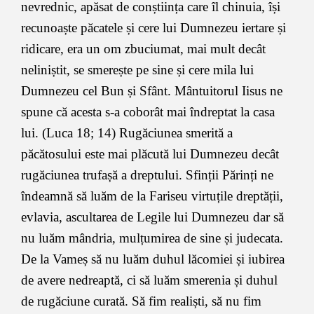
nevrednic, apăsat de conștiința care îl chinuia, își
recunoaște păcatele și cere lui Dumnezeu iertare și
ridicare, era un om zbuciumat, mai mult decât
neliniștit, se smerește pe sine și cere mila lui
Dumnezeu cel Bun și Sfânt. Mântuitorul Iisus ne
spune că acesta s-a coborât mai îndreptat la casa
lui. (Luca 18; 14) Rugăciunea smerită a
păcătosului este mai plăcută lui Dumnezeu decât
rugăciunea trufașă a dreptului. Sfinții Părinți ne
îndeamnă să luăm de la Fariseu virtuțile dreptății,
evlavia, ascultarea de Legile lui Dumnezeu dar să
nu luăm mândria, mulțumirea de sine și judecata.
De la Vameș să nu luăm duhul lăcomiei și iubirea
de avere nedreaptă, ci să luăm smerenia și duhul
de rugăciune curată. Să fim realiști, să nu fim