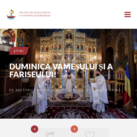
ŞTIRI
DUMINICA VAMEȘULUI ȘI A
FARISEULUI!
DE
SECTORUL MEDIA ȘI COMUNICAȚII
7 ANI ÎN URMĂ
•
0
9