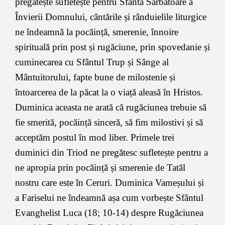
pregătește sufletește pentru Sfânta Sărbătoare a
Învierii Domnului, cântările și rânduielile liturgice
ne îndeamnă la pocăință, smerenie, înnoire
spirituală prin post și rugăciune, prin spovedanie și
cuminecarea cu Sfântul Trup și Sânge al
Mântuitorului, fapte bune de milostenie și
întoarcerea de la păcat la o viață aleasă în Hristos.
Duminica aceasta ne arată că rugăciunea trebuie să
fie smerită, pocăință sinceră, să fim milostivi și să
acceptăm postul în mod liber. Primele trei
duminici din Triod ne pregătesc sufletește pentru a
ne apropia prin pocăință și smerenie de Tatăl
nostru care este în Ceruri. Duminica Vameșului și
a Fariselui ne îndeamnă așa cum vorbește Sfântul
Evanghelist Luca (18; 10-14) despre Rugăciunea