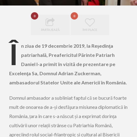
0
0
PARTAJEAZĂ
ÎMI PLACE
Î
n ziua de 19 decembrie 2019, la Reşedinţa
patriarhală, Preafericitul Părinte Patriarh
Daniel l-a primit în vizită de prezentare pe
Excelenţa Sa, Domnul Adrian Zuckerman,
ambasadorul Statelor Unite ale Americii în România.
Domnul ambasador a subliniat faptul că se bucură foarte
mult de onoarea de a-și desfăşura misiunea diplomatică în
România, țara în care s-a născut și a exprimat dorința
cultivării unor relații strânse cu Patriarhia Română,
apreciind rolul social-filantropic și cultural al Bisericii