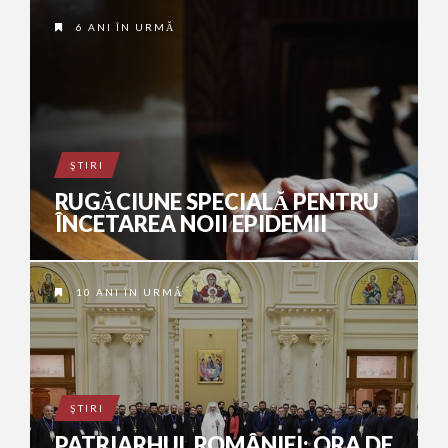
6 ANI ÎN URMĂ
ŞTIRI
RUGĂCIUNE SPECIALĂ PENTRU
ÎNCETAREA NOII EPIDEMII
10 ANI ÎN URMĂ
ŞTIRI
PATRIARHUL ROMÂNIEI: ORA DE