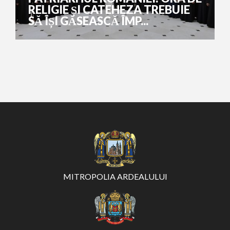
RELIGIE ȘI CATEHEZA TREBUIE
SĂ ÎȘI GĂSEASCĂ ÎMP...
MITROPOLIA ARDEALULUI