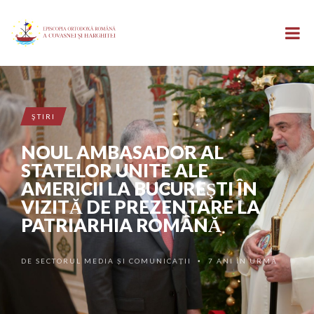
ŞTIRI
NOUL AMBASADOR AL
STATELOR UNITE ALE
AMERICII LA BUCUREŞTI ÎN
VIZITĂ DE PREZENTARE LA
PATRIARHIA ROMÂNĂ
DE
SECTORUL MEDIA ȘI COMUNICAȚII
7 ANI ÎN URMĂ
•