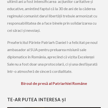
ultimii ani a fost intensificarea acțiunilor caritative și
educative, amintind faptul că la 30 de ani de la căderea
regimului comunist darul libertății trebuie armonizat cu
responsabilitatea de a face binele prin solidarizarea cu
cei săraci și nevoiași.
Preafericitul Părinte Patriarh Daniel l-a felicitat pe noul
ambasador al SUA pentru preluarea misiunii sale
diplomatice în România, apreciind că vizita Excelenței
Sale nu a fost doar una protocolară, ci și una desfășurată
într-o atmosferă de sinceră cordialitate.
Biroul de presă al Patriarhiei Române
TE-AR PUTEA INTERESA ȘI