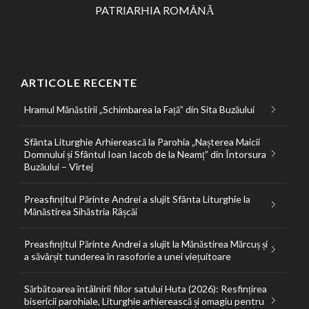
PATRIARHIA ROMÂNĂ
ARTICOLE RECENTE
Hramul Mănăstirii „Schimbarea la Față” din Sita Buzăului
Sfânta Liturghie Arhierească la Parohia „Nașterea Maicii
Domnului și Sfântul Ioan Iacob de la Neamț” din Întorsura
Buzăului – Vîrtej
Preasfințitul Părinte Andrei a slujit Sfânta Liturghie la
Mănăstirea Sihăstria Râșcăi
Preasfințitul Părinte Andrei a slujit la Mănăstirea Mărcuș și
a săvârșit tunderea în rasoforie a unei viețuitoare
Sărbătoarea întâlnirii fiilor satului Huta (2026): Resfințirea
bisericii parohiale, Liturghie arhierească și omagiu pentru