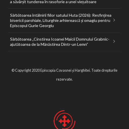
a săvârșit tunderea în rasoforie a unei viețuitoare
Sărbătoarea întâlnirii fiilor satului Huta (2026): Resfințirea
bisericii parohiale, Liturghie arhierească și omagiu pentru
Episcopul Gurie Georgiu
Sărbătoarea „Cinstirea Icoanei Maicii Domnului Grabnic-
ajutătoarea de la Mănăstirea Dintr-un Lemn”
© Copyright 2020 Episcopia Covasnei și Harghitei. Toate drepturile
rezervate.