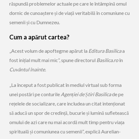
răspundă problemelor actuale pe care le întâmpină omul
dornic de cunoaștere și de viață veritabilă în comuniune cu
semenii și cu Dumnezeu.
Cum a apărut cartea?
„Acest volum de apoftegme apărut la
Editura Basilica
a
fost inițial mult mai mic”, spune directorul
Basilica.ro
în
Cuvântul înainte.
„La început a fost publicat în mediul virtual sub forma
unei postări pe conturile
Agen
ț
iei de
Ș
tiri Basilica
de pe
rețelele de socializare, care includea un citat intenționat
să aducă un spor de credință, bucurie și lumină sufletească
omului de azi care nu mai acordă mult timp pentru viața
spirituală și comuniunea cu semenii”, explică Aurelian-