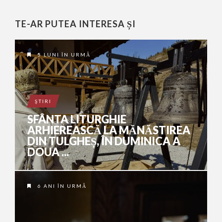
TE-AR PUTEA INTERESA ȘI
5 LUNI ÎN URMĂ
ŞTIRI
SFÂNTA LITURGHIE
ARHIEREASCĂ LA MĂNĂSTIREA
DIN TULGHEȘ, ÎN DUMINICA A
DOUA ...
6 ANI ÎN URMĂ