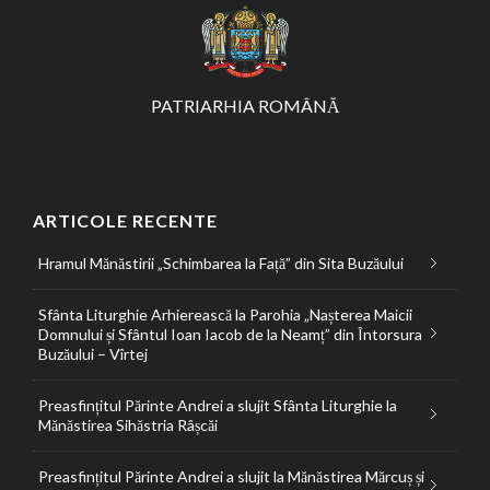
PATRIARHIA ROMÂNĂ
ARTICOLE RECENTE
Hramul Mănăstirii „Schimbarea la Față” din Sita Buzăului
Sfânta Liturghie Arhierească la Parohia „Nașterea Maicii
Domnului și Sfântul Ioan Iacob de la Neamț” din Întorsura
Buzăului – Vîrtej
Preasfințitul Părinte Andrei a slujit Sfânta Liturghie la
Mănăstirea Sihăstria Râșcăi
Preasfințitul Părinte Andrei a slujit la Mănăstirea Mărcuș și