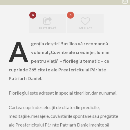
0
0
PARTAJEAZĂ
ÎMI PLACE
A
genția de știri Basilica vă recomandă
volumul „Cuvinte ale credinței, lumini
pentru viață” – florilegiu tematic – ce
cuprinde 365 citate ale Preafericitului Părinte
Patriarh Daniel.
Florilegiul este adresat în special tinerilor, dar nu numai.
Cartea cuprinde selecții de citate din predicile,
meditațiile, mesajele, cuvântările spontane sau pregătite
ale Preafericitului Părinte Patriarh Daniel menite să