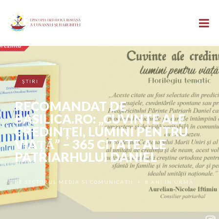
ŞTIRI
RECOMANDAT DE
BASILICA.RO: „CUVINTE ALE
CREDINȚEI, LUMINI PENTRU
VIAȚĂ” – 365 CITATE ALE
PATRIARHULUI DANIEL
DE
SECTORUL MEDIA ȘI COMUNICAȚII
8 ANI ÎN URMĂ
•