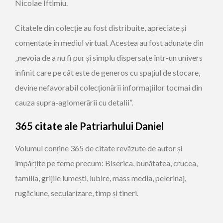
Nicolae Iftimiu.
Citatele din colecție au fost distribuite, apreciate și
comentate în mediul virtual. Acestea au fost adunate din
„nevoia de a nu fi pur și simplu dispersate într-un univers
infinit care pe cât este de generos cu spațiul de stocare,
devine nefavorabil colecționării informațiilor tocmai din
cauza supra-aglomerării cu detalii”.
365 citate ale Patriarhului Daniel
Volumul conține 365 de citate revăzute de autor și
împărțite pe teme precum: Biserica, bunătatea, crucea,
familia, grijile lumești, iubire, mass media, pelerinaj,
rugăciune, secularizare, timp și tineri.