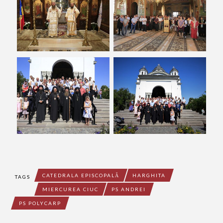
CATEDRALA EPISCOPALĂ
HARGHITA
TAGS
MIERCUREA CIUC
PS ANDREI
PS POLYCARP