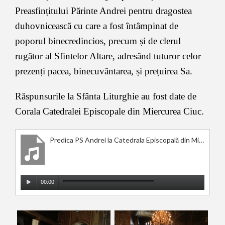
Preasfințitului Părinte Andrei pentru dragostea
duhovnicească cu care a fost întâmpinat de
poporul binecredincios, precum și de clerul
rugător al Sfintelor Altare, adresând tuturor celor
prezenți pacea, binecuvântarea, și prețuirea Sa.
Răspunsurile la Sfânta Liturghie au fost date de
Corala Catedralei Episcopale din Miercurea Ciuc.
Predica PS Andrei la Catedrala Episcopală din Miercurea Ciuc. 27.08.17
Player
00:00
audio