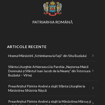
PATRIARHIA ROMÂNĂ
ARTICOLE RECENTE
Hramul Mănăstirii „Schimbarea la Față” din Sita Buzăului
Sfânta Liturghie Arhierească la Parohia „Nașterea Maicii
Domnului și Sfântul Ioan Iacob de la Neamț” din Întorsura
Buzăului – Vîrtej
Preasfințitul Părinte Andrei a slujit Sfânta Liturghie la
Mănăstirea Sihăstria Râșcăi
Preasfințitul Părinte Andrei a slujit la Mănăstirea Mărcuș și