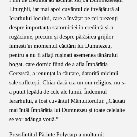
Liturghii, iar mai apoi cuvântul de învățătură al
Ierarhului locului, care a învățat pe cei prezenți
despre importanța statorniciei în credință și-n
rugăciune, precum și despre părăsirea grijilor
lumești în momentul căutării lui Dumnezeu,
pentru a nu fi aflați rușinați asemenea tânărului
bogat, care dornic fiind de a afla Împărăția
Cerească, a renunțat la căutare, datorită micimii
sale sufletești. Chiar dacă era un om religios, nu s-
a putut lepăda de cele ale lumii. Îndemnul
Ierarhului, a fost cuvântul Mântuitorului: „Căutați
mai întâi Împărăția lui Dumnezeu și toate celelalte
se vor adăuga vouă.”
Preasfințitul Părinte Polycarp a mulțumit