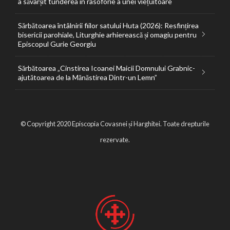
a săvârșit tunderea în rasoforie a unei viețuitoare
Sărbătoarea întâlnirii fiilor satului Huta (2026): Resfințirea
bisericii parohiale, Liturghie arhierească și omagiu pentru
Episcopul Gurie Georgiu
Sărbătoarea „Cinstirea Icoanei Maicii Domnului Grabnic-
ajutătoarea de la Mănăstirea Dintr-un Lemn”
© Copyright 2020 Episcopia Covasnei și Harghitei. Toate drepturile
rezervate.