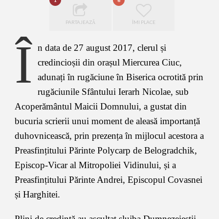
1
6
PARTAJEAZĂ
ÎMI PLACE
Î
n data de 27 august 2017, clerul și
credincioșii din orașul Miercurea Ciuc,
adunați în rugăciune în Biserica ocrotită prin
rugăciunile Sfântului Ierarh Nicolae, sub
Acoperământul Maicii Domnului, a gustat din
bucuria scrierii unui moment de aleasă importanță
duhovnicească, prin prezența în mijlocul acestora a
Preasfințitului Părinte Polycarp de Belogradchik,
Episcop-Vicar al Mitropoliei Vidinului, și a
Preasfințitului Părinte Andrei, Episcopul Covasnei
și Harghitei.
Plini de credință au ascultat slujba Dumnezeieștii