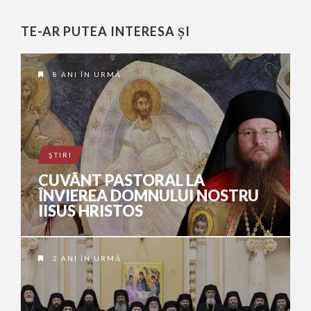
TE-AR PUTEA INTERESA ȘI
8 ANI ÎN URMĂ
ŞTIRI
CUVÂNT PASTORAL LA
ÎNVIEREA DOMNULUI NOSTRU
IISUS HRISTOS
2 ANI ÎN URMĂ