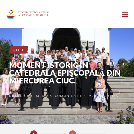
ŞTIRI
MOMENT ISTORIC ÎN
CATEDRALA EPISCOPALĂ DIN
MIERCUREA CIUC.
DE
SECTORUL MEDIA ȘI COMUNICAȚII
9 ANI ÎN URMĂ
•