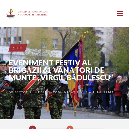
ŞTIRI
EVENIMENT FESTIV AL
BRIGĂZII 61 VÂNĂTORI DE
MUNTE „VIRGIL BĂDULESCU”
DE
SECTORUL MEDIA ȘI COMUNICAȚII
9 ANI ÎN URMĂ
•