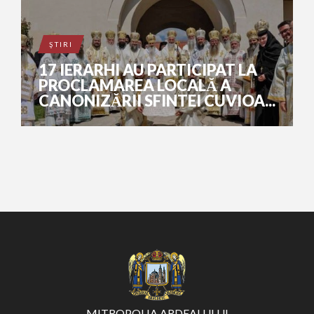
ŞTIRI
17 IERARHI AU PARTICIPAT LA
PROCLAMAREA LOCALĂ A
CANONIZĂRII SFINTEI CUVIOA...
MITROPOLIA ARDEALULUI