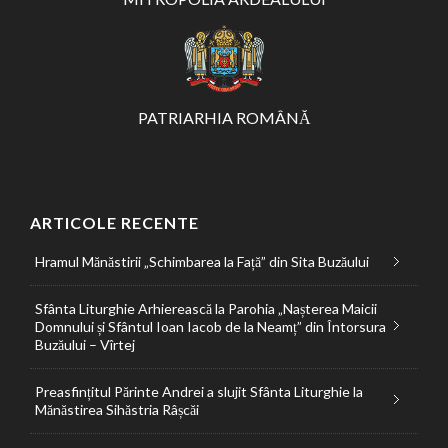
PATRIARHIA ROMÂNĂ
ARTICOLE RECENTE
Hramul Mănăstirii „Schimbarea la Față” din Sita Buzăului
Sfânta Liturghie Arhierească la Parohia „Nașterea Maicii
Domnului și Sfântul Ioan Iacob de la Neamț” din Întorsura
Buzăului – Vîrtej
Preasfințitul Părinte Andrei a slujit Sfânta Liturghie la
Mănăstirea Sihăstria Râșcăi