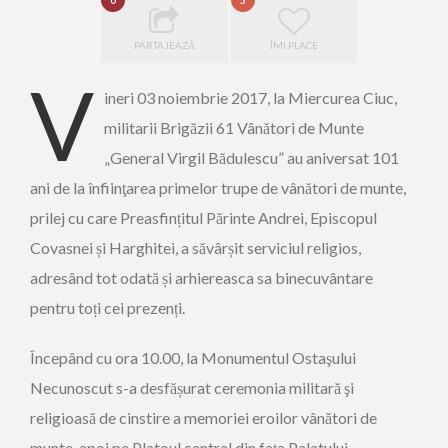
0
5
PARTAJEAZĂ
ÎMI PLACE
V
ineri 03 noiembrie 2017, la Miercurea Ciuc,
militarii Brigăzii 61 Vânători de Munte
„General Virgil Bădulescu” au aniversat 101
ani de la înfiinţarea primelor trupe de vânători de munte,
prilej cu care Preasfințitul Părinte Andrei, Episcopul
Covasnei și Harghitei, a săvârșit serviciul religios,
adresând tot odată și arhiereasca sa binecuvântare
pentru toți cei prezenți.
Începând cu ora 10.00, la Monumentul Ostaşului
Necunoscut s-a desfășurat ceremonia militară şi
religioasă de cinstire a memoriei eroilor vânători de
munte, apoi pe Platoul central din faţa Palatului