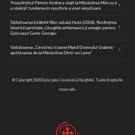
Preasfințitul Părinte Andrei a slujit la Mănăstirea Mărcuș și
a săvârșit tunderea în rasoforie a unei viețuitoare
Sărbătoarea întâlnirii fiilor satului Huta (2026): Resfințirea
bisericii parohiale, Liturghie arhierească și omagiu pentru
Episcopul Gurie Georgiu
Sărbătoarea „Cinstirea Icoanei Maicii Domnului Grabnic-
ajutătoarea de la Mănăstirea Dintr-un Lemn”
© Copyright 2020 Episcopia Covasnei și Harghitei. Toate drepturile
rezervate.