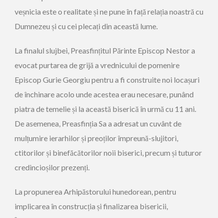
veșnicia este o realitate și ne pune în față relația noastră cu
Dumnezeu și cu cei plecați din această lume.
La finalul slujbei, Preasfințitul Părinte Episcop Nestor a
evocat purtarea de grijă a vrednicului de pomenire
Episcop Gurie Georgiu pentru a fi construite noi locașuri
de închinare acolo unde acestea erau necesare, punând
piatra de temelie și la această biserică în urmă cu 11 ani.
De asemenea, Preasfinția Sa a adresat un cuvânt de
mulțumire ierarhilor și preoților împreună-slujitori,
ctitorilor și binefăcătorilor noii biserici, precum și tuturor
credincioșilor prezenți.
La propunerea Arhipăstorului hunedorean, pentru
implicarea în construcția și finalizarea bisericii,