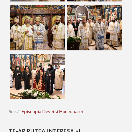
Sursă:
Episcopia Devei si Hunedoarei
TE-AR PUTEA INTERESA ȘI