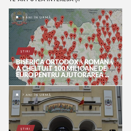
9 ANI ÎN URMĂ
ŞTIRI
BISERICA ORTODOXĂ ROMÂNĂ
A CHELTUIT 100 MILIOANE DE
EURO PENTRU AJUTORAREA ...
7 ANI ÎN URMĂ
ŞTIRI