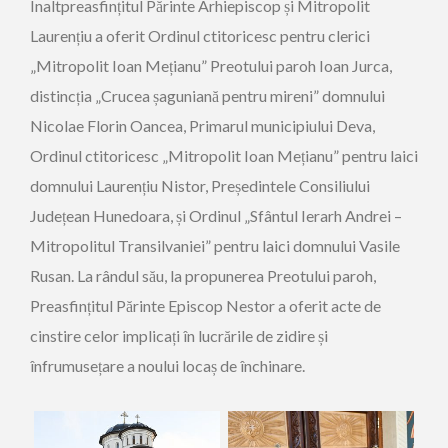
Înaltpreasfințitul Părinte Arhiepiscop și Mitropolit
Laurențiu a oferit Ordinul ctitoricesc pentru clerici
„Mitropolit Ioan Mețianu” Preotului paroh Ioan Jurca,
distincția „Crucea șaguniană pentru mireni” domnului
Nicolae Florin Oancea, Primarul municipiului Deva,
Ordinul ctitoricesc „Mitropolit Ioan Mețianu” pentru laici
domnului Laurențiu Nistor, Președintele Consiliului
Județean Hunedoara, și Ordinul „Sfântul Ierarh Andrei –
Mitropolitul Transilvaniei” pentru laici domnului Vasile
Rusan. La rândul său, la propunerea Preotului paroh,
Preasfințitul Părinte Episcop Nestor a oferit acte de
cinstire celor implicați în lucrările de zidire și
înfrumusețare a noului locaș de închinare.