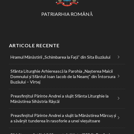
PATRIARHIA ROMÂNĂ
ARTICOLE RECENTE
Hramul Mănăstirii „Schimbarea la Față” din Sita Buzăului
Sfânta Liturghie Arhierească la Parohia „Nașterea Maicii
Domnului și Sfântul Ioan Iacob de la Neamț” din Întorsura
Buzăului – Vîrtej
Preasfințitul Părinte Andrei a slujit Sfânta Liturghie la
Mănăstirea Sihăstria Râșcăi
Preasfințitul Părinte Andrei a slujit la Mănăstirea Mărcuș și
a săvârșit tunderea în rasoforie a unei viețuitoare