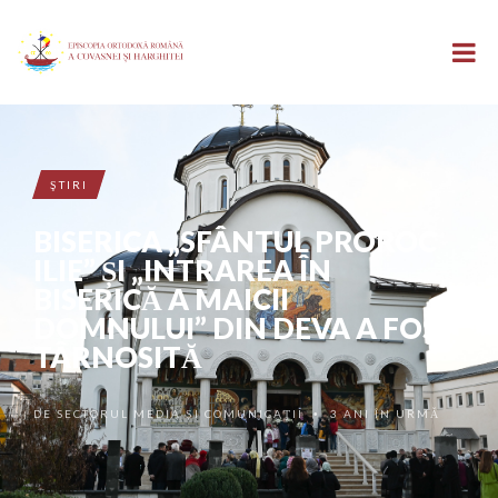
ŞTIRI
BISERICA „SFÂNTUL PROROC
ILIE” ȘI „INTRAREA ÎN
BISERICĂ A MAICII
DOMNULUI” DIN DEVA A FOST
TÂRNOSITĂ
DE
SECTORUL MEDIA ȘI COMUNICAȚII
3 ANI ÎN URMĂ
•