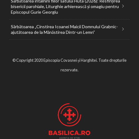
Sărbătoarea întâlnirii fiilor satului Huta (2026): Resfințirea
bisericii parohiale, Liturghie arhierească și omagiu pentru
Episcopul Gurie Georgiu
Sărbătoarea „Cinstirea Icoanei Maicii Domnului Grabnic-
ajutătoarea de la Mănăstirea Dintr-un Lemn”
© Copyright 2020 Episcopia Covasnei și Harghitei. Toate drepturile
rezervate.