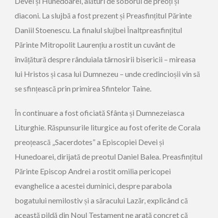
Devei și Hunedoarei, alături de soborul de preoți și
diaconi. La slujbă a fost prezent și Preasfințitul Părinte
Daniil Stoenescu. La finalul slujbei Înaltpreasfințitul
Părinte Mitropolit Laurențiu a rostit un cuvânt de
învățătură despre rânduiala târnosirii bisericii – mireasa
lui Hristos și casa lui Dumnezeu – unde credincioșii vin să
se sfințească prin primirea Sfintelor Taine.
În continuare a fost oficiată Sfânta și Dumnezeiasca
Liturghie. Răspunsurile liturgice au fost oferite de Corala
preoțească „Sacerdotes” a Episcopiei Devei și
Hunedoarei, dirijată de preotul Daniel Balea. Preasfințitul
Părinte Episcop Andrei a rostit omilia pericopei
evanghelice a acestei duminici, despre parabola
bogatului nemilostiv și a săracului Lazăr, explicând că
această pildă din Noul Testament ne arată concret că