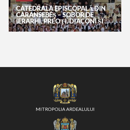
CATEDRALA EPISCOPALĂ DIN
CARANSEBEȘ – SOBOR DE
IERARHI, PREOȚI, DIACONI ȘI ...
MITROPOLIA ARDEALULUI