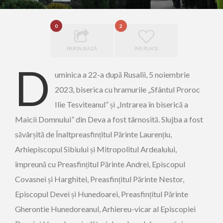
0
2
PARTAJEAZĂ
ÎMI PLACE
D
uminica a 22-a după Rusalii, 5 noiembrie
2023, biserica cu hramurile „Sfântul Proroc
Ilie Tesviteanul” și „Intrarea în biserică a
Maicii Domnului” din Deva a fost târnosită. Slujba a fost
săvârșită de Înaltpreasfințitul Părinte Laurențiu,
Arhiepiscopul Sibiului și Mitropolitul Ardealului,
împreună cu Preasfințitul Părinte Andrei, Episcopul
Covasnei și Harghitei, Preasfințitul Părinte Nestor,
Episcopul Devei și Hunedoarei, Preasfințitul Părinte
Gherontie Hunedoreanul, Arhiereu-vicar al Episcopiei